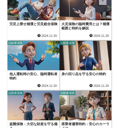
労災上乗せ補償と労災総合保険
火災保険の臨時費用とは？補償
範囲と特約を解説
2024.11.20
2024.11.20
自動車保険
自動車保険
他人運転時の安心、臨時運転者
身の回り品を守る安心の特約
特約
2024.11.20
2024.11.20
自動車保険
自動車保険
盗難保険：大切な財産を守る備
搭乗者傷害特約：安心のカーラ