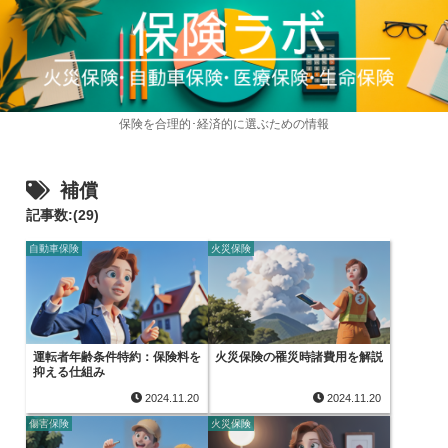
保険を合理的･経済的に選ぶための情報
補償
記事数:(29)
自動車保険
火災保険
運転者年齢条件特約：保険料を
火災保険の罹災時諸費用を解説
抑える仕組み
2024.11.20
2024.11.20
傷害保険
火災保険