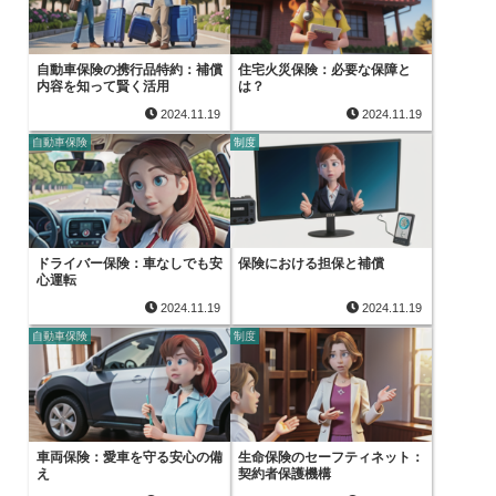
自動車保険の携行品特約：補償
住宅火災保険：必要な保障と
内容を知って賢く活用
は？
2024.11.19
2024.11.19
自動車保険
制度
ドライバー保険：車なしでも安
保険における担保と補償
心運転
2024.11.19
2024.11.19
自動車保険
制度
車両保険：愛車を守る安心の備
生命保険のセーフティネット：
え
契約者保護機構