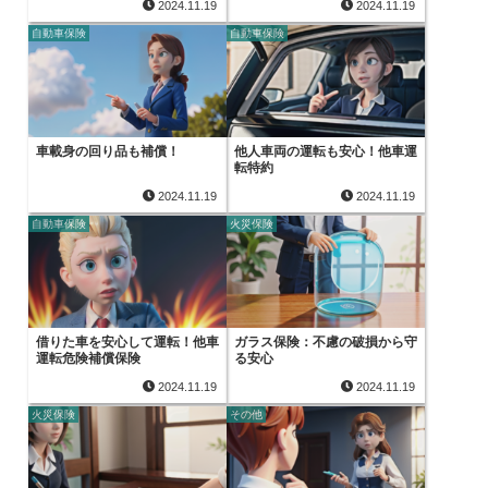
2024.11.19
2024.11.19
自動車保険
自動車保険
車載身の回り品も補償！
他人車両の運転も安心！他車運
転特約
2024.11.19
2024.11.19
自動車保険
火災保険
借りた車を安心して運転！他車
ガラス保険：不慮の破損から守
運転危険補償保険
る安心
2024.11.19
2024.11.19
火災保険
その他