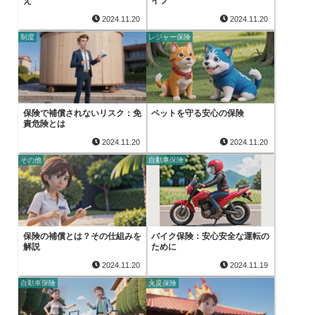
え
イフ
2024.11.20
2024.11.20
制度
レジャー保険
保険で補償されないリスク：免
ペットを守る安心の保険
責危険とは
2024.11.20
2024.11.20
その他
自動車保険
保険の補償とは？その仕組みを
バイク保険：安心安全な運転の
解説
ために
2024.11.20
2024.11.19
自動車保険
火災保険