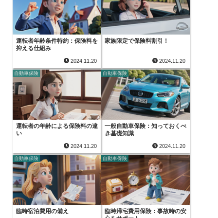
運転者年齢条件特約：保険料を
家族限定で保険料割引！
抑える仕組み
2024.11.20
2024.11.20
自動車保険
自動車保険
運転者の年齢による保険料の違
一般自動車保険：知っておくべ
い
き基礎知識
2024.11.20
2024.11.20
自動車保険
自動車保険
臨時宿泊費用の備え
臨時帰宅費用保険：事故時の安