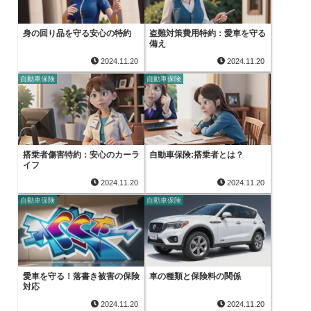
身の回り品を守る安心の特約
盗難対策費用特約：愛車を守る
備え
2024.11.20
2024.11.20
自動車保険
自動車保険
搭乗者傷害特約：安心のカーラ
自動車保険:搭乗者とは？
イフ
2024.11.20
2024.11.20
自動車保険
自動車保険
愛車を守る！落書き被害の保険
車の種類と保険料の関係
対応
2024.11.20
2024.11.20