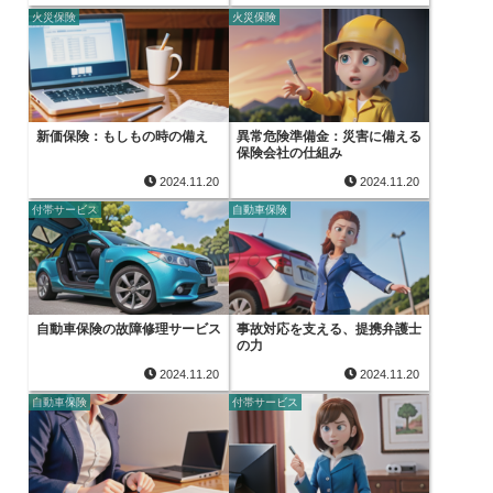
火災保険
火災保険
新価保険：もしもの時の備え
異常危険準備金：災害に備える
保険会社の仕組み
2024.11.20
2024.11.20
付帯サービス
自動車保険
自動車保険の故障修理サービス
事故対応を支える、提携弁護士
の力
2024.11.20
2024.11.20
自動車保険
付帯サービス