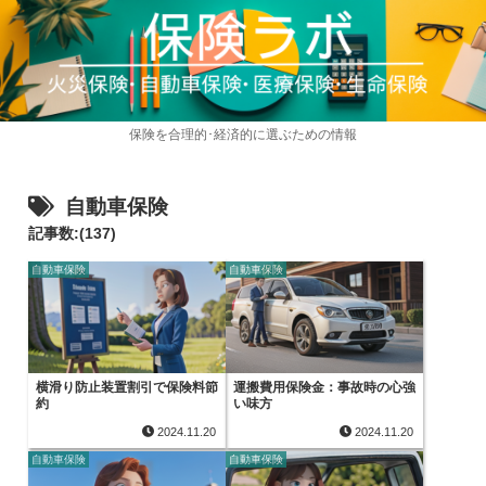
保険を合理的･経済的に選ぶための情報
自動車保険
記事数:(137)
自動車保険
自動車保険
横滑り防止装置割引で保険料節
運搬費用保険金：事故時の心強
約
い味方
2024.11.20
2024.11.20
自動車保険
自動車保険