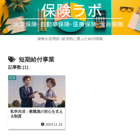
保険を合理的･経済的に選ぶための情報
短期給付事業
記事数:(1)
共済
私学共済：教職員の安心を支え
る制度
2024.11.19