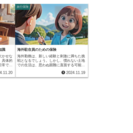
旅行保険
知識
海外駐在員のための保険
欠かせな
海外勤務は、新しい経験と刺激に満ちた挑
。具体的
戦となるでしょう。しかし、慣れない土地
日常で使
での生活は、思わぬ困難に直面する可能性
例えば、
も持ち合わせています。例えば、病気や怪
4.11.20
2024.11.19
し、洋服
我、事故、荷物の破損、あるいは他人に損
ます。朝
害を与えてしまうなど、様々な危険が潜ん
取り出
でいます。安心して海外生活を送るために
らの時
は、これらのリスクに備えることが重要で
すべて生
す。そのために「海外勤務者向け総合保
みましょ
険」という心強い味方があります。この保
布団やた
険は、海外勤務に伴う様々なリスクをまと
これらも
めて保障してくれる、いわば安心の詰め合
趣味で使
わせのようなものです。旅行中の怪我や病
釣り竿な
気といった基本的な保障はもちろんのこ
車や自転
と、普段の生活での持ち物の破損や、他人
動産とみ
に損害を与えてしまった場合の賠償責任な
家具調
ど、幅広い補償が用意されています。海外
挙げてい
旅行保険を土台に、生活に必要な家財の損