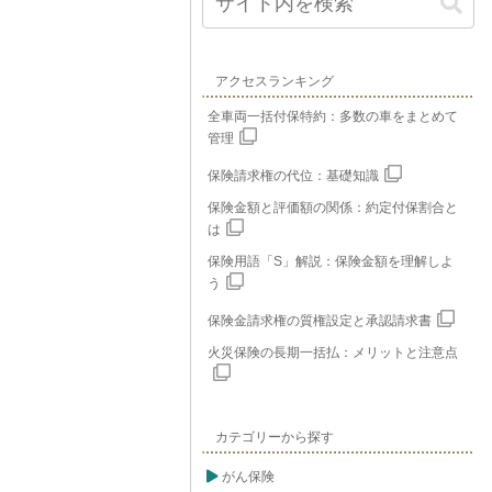
アクセスランキング
全車両一括付保特約：多数の車をまとめて
管理
保険請求権の代位：基礎知識
保険金額と評価額の関係：約定付保割合と
は
保険用語「S」解説：保険金額を理解しよ
う
保険金請求権の質権設定と承認請求書
火災保険の長期一括払：メリットと注意点
カテゴリーから探す
がん保険