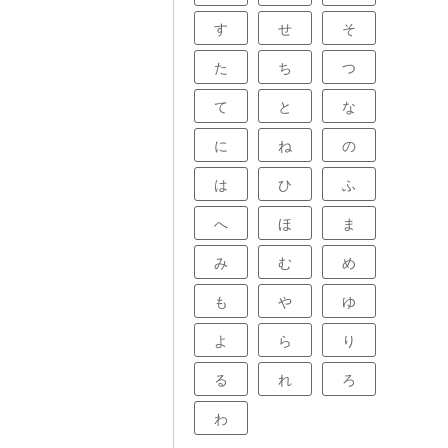
す
せ
そ
た
ち
つ
て
と
な
に
ね
の
は
ひ
ふ
へ
ほ
ま
み
む
め
も
や
ゆ
よ
ら
り
る
れ
ろ
わ