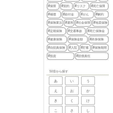
保障
契約
リスク
死亡保障
補償
給付金
がん
解約
保険業法
運用
社会保障
地震保険
定期保険
交通事故
死亡保険金
健康保険
保険金額
終身保険
自賠責保険
入院
貯蓄
保険期間
投資
賠償責任
50音から探す
あ
い
う
え
お
か
き
く
け
こ
さ
し