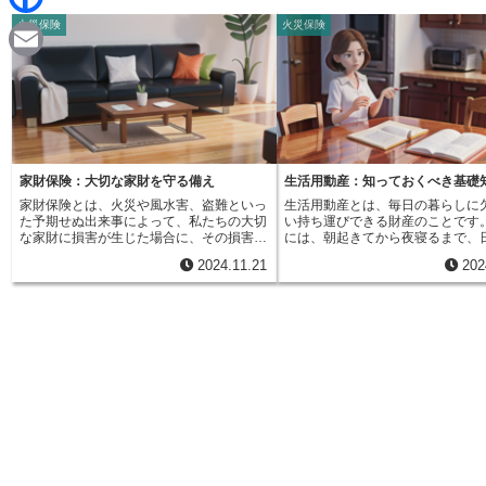
d
i
火災保険
火災保険
F
i
n
a
t
E
e
c
m
e
a
b
i
家財保険：大切な家財を守る備え
生活用動産：知っておくべき基礎
o
家財保険とは、火災や風水害、盗難といっ
生活用動産とは、毎日の暮らしに
l
た予期せぬ出来事によって、私たちの大切
い持ち運びできる財産のことです
o
な家財に損害が生じた場合に、その損害を
には、朝起きてから夜寝るまで、
金銭的に補填してくれる保険です。家財と
うほぼすべての物が該当します。
2024.11.21
202
は、家具や家電製品、衣類、書籍、食器、
朝、目覚まし時計の音で目を覚ま
k
貴金属など、日常生活で使用する身の回り
ダンスから服を取り出して着替え
の持ち物を指します。家財保険は、火災保
食の準備には、冷蔵庫から食材を
険と混同されることがありますが、補償対
し、電子レンジで温めます。これ
象が異なります。火災保険は、建物自体へ
計、洋服、冷蔵庫、電子レンジは
の損害を補償するもので、家財は含まれま
活用動産です。家の中を見渡して
せん。一方、家財保険は、建物ではなく、
う。居間にある椅子や机、寝室の
家財に対する補償です。つまり、持ち家の
んす、台所にある食器棚やお鍋、
方は建物と家財両方を守るために、火災保
すべて生活用動産です。さらに、
険と家財保険の両方に加入する必要があり
う道具、例えばピアノや絵の具、
ます。賃貸住宅にお住まいの方は、建物の
ども含まれます。通勤に使う自動
所有者が火災保険に加入している場合がほ
車も、生活に必要であれば生活用
とんどです。そのため、賃貸住宅にお住ま
なされます。国税庁の資料では、
いの方は、ご自身で家財保険に加入すれば
度、通勤用の車、衣服などを例に