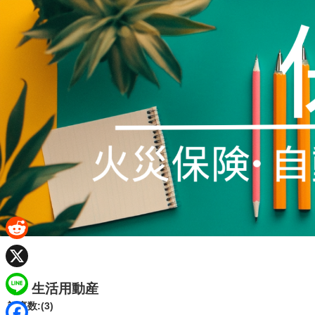
R
e
X
生活用動産
d
L
記事数:(3)