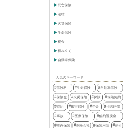
死亡保険
法律
火災保険
生命保険
税金
積み立て
自動車保険
人気のキーワード
保険料
生命保険
自動車保険
保険金
火災保険
保険
保険契約
特約
損害保険
年金
損害賠償
事故
医療保険
解約返戻金
車両保険
保険会社
保険用語
割引