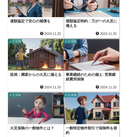
価額協定で安心の補償を
価額協定特約：万が一の火災に
備える
2024.11.20
2024.11.20
火災保険
火災保険
延焼：隣家からの火災に備える
事業継続のための備え: 営業継
続費用保険
2024.11.20
2024.11.20
火災保険
火災保険
火災保険の一般物件とは？
一般特定物件割引で保険料を節
約