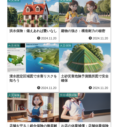
火災保険
火災保険
洪水保険：備えあれば憂いなし
建物の強さ：構造耐力の秘密
2024.11.20
2024.11.20
火災保険
火災保険
浸水想定区域図で水害リスクを
土砂災害危険予測箇所図で安全
知ろう
確保
2024.11.20
2024.11.20
火災保険
所得補償保険
店舗を守る！総合保険の徹底解
お店の休業補償：店舗休業保険