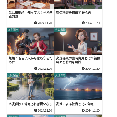
生活用動産：知っておくべき基
類焼損害を補償する特約
礎知識
2024.11.20
2024.11.20
火災保険
火災保険
類焼：もらい火から家を守るた
火災保険の臨時費用とは？補償
めに
範囲と特約を解説
2024.11.20
2024.11.20
火災保険
火災保険
水災保険：備えあれば憂いなし
高潮による被害とその備え
2024.11.20
2024.11.20