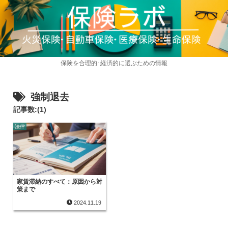
保険を合理的･経済的に選ぶための情報
強制退去
記事数:(1)
法律
家賃滞納のすべて：原因から対
策まで
2024.11.19