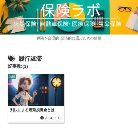
保険を合理的･経済的に選ぶための情報
履行遅滞
記事数:(1)
法律
判決による遅延損害金とは
2024.11.19