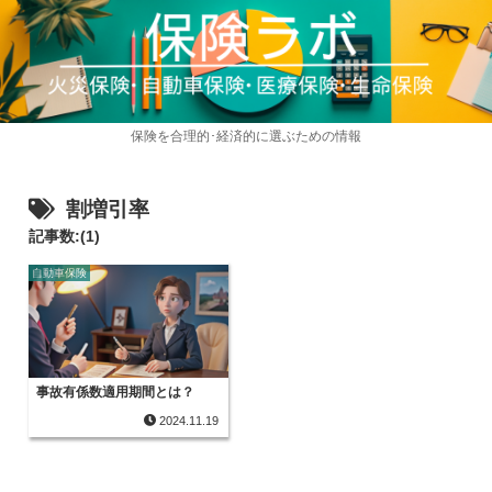
保険を合理的･経済的に選ぶための情報
割増引率
記事数:(1)
自動車保険
事故有係数適用期間とは？
2024.11.19