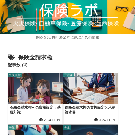
保険を合理的･経済的に選ぶための情報
保険金請求権
記事数:(4)
火災保険
手続き
保険金請求権への質権設定：基
保険金請求権の質権設定と承認
礎知識
請求書
2024.11.19
2024.11.19
法律
法律