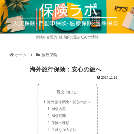
保険を合理的･経済的に選ぶための情報
ホーム
旅行保険
海外旅行保険：安心の旅へ
2024.11.19
目次
海外旅行保険：安心の旅へ
補償内容
補償期間
保険の種類
手軽な加入方法