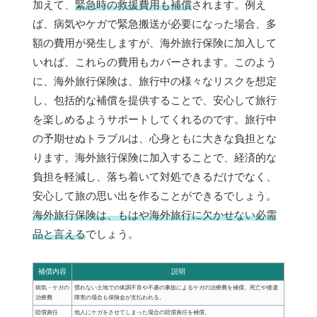
加えて、
緊急時の救援費用も補償
されます。例え
ば、病気やケガで緊急搬送が必要になった場合、多
額の費用が発生しますが、海外旅行保険に加入して
いれば、これらの費用もカバーされます。このよう
に、海外旅行保険は、旅行中の様々なリスクを想定
し、包括的な補償を提供することで、安心して旅行
を楽しめるようサポートしてくれるのです。旅行中
の予期せぬトラブルは、心身ともに大きな負担とな
ります。海外旅行保険に加入することで、経済的な
負担を軽減し、落ち着いて対処できるだけでなく、
安心して旅の思い出を作ることができるでしょう。
海外旅行保険は、もはや海外旅行に欠かせない必需
品と言える
でしょう。
補償内容
説明
病気・ケガの
慣れない土地での体調不良や不慮の事故によるケガの治療費を補償。死亡や後遺
治療費
障害の場合も保険金が支払われる。
賠償責任
他人にケガをさせてしまった場合の賠償責任を補償。