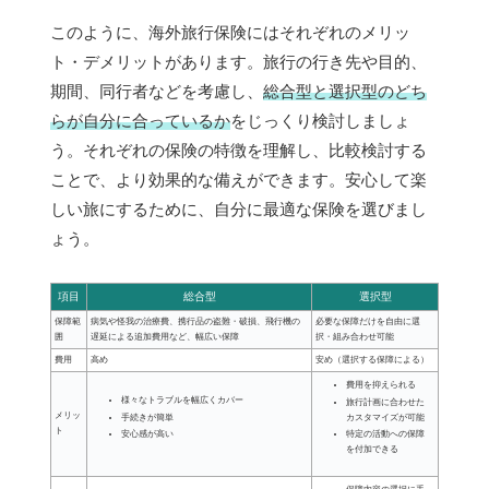
このように、海外旅行保険にはそれぞれのメリッ
ト・デメリットがあります。旅行の行き先や目的、
期間、同行者などを考慮し、
総合型と選択型のどち
らが自分に合っているか
をじっくり検討しましょ
う。それぞれの保険の特徴を理解し、比較検討する
ことで、より効果的な備えができます。安心して楽
しい旅にするために、自分に最適な保険を選びまし
ょう。
項目
総合型
選択型
保障範
病気や怪我の治療費、携行品の盗難・破損、飛行機の
必要な保障だけを自由に選
囲
遅延による追加費用など、幅広い保障
択・組み合わせ可能
費用
高め
安め（選択する保障による）
費用を抑えられる
様々なトラブルを幅広くカバー
旅行計画に合わせた
メリッ
手続きが簡単
カスタマイズが可能
ト
安心感が高い
特定の活動への保障
を付加できる