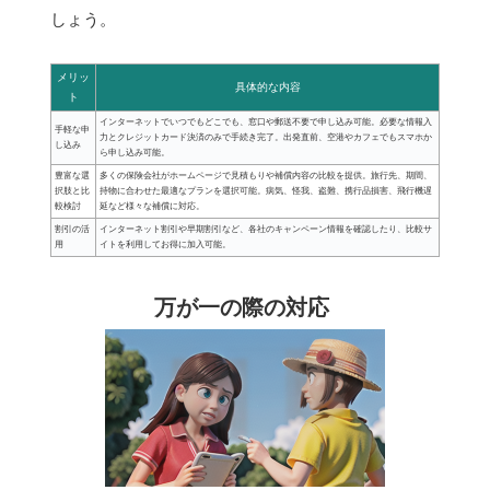
しょう。
メリッ
具体的な内容
ト
インターネットでいつでもどこでも、窓口や郵送不要で申し込み可能。必要な情報入
手軽な申
力とクレジットカード決済のみで手続き完了。出発直前、空港やカフェでもスマホか
し込み
ら申し込み可能。
豊富な選
多くの保険会社がホームページで見積もりや補償内容の比較を提供。旅行先、期間、
択肢と比
持物に合わせた最適なプランを選択可能。病気、怪我、盗難、携行品損害、飛行機遅
較検討
延など様々な補償に対応。
割引の活
インターネット割引や早期割引など、各社のキャンペーン情報を確認したり、比較サ
用
イトを利用してお得に加入可能。
万が一の際の対応