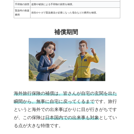
手荷物の損害
盗難や破損による手荷物の損害を補償。
緊急時の救援
病気やケガで緊急搬送が必要になった場合などの費用を補償。
費用
補償期間
海外旅行保険の補償は、皆さんが自宅の玄関を出た
瞬間から、無事に自宅に戻ってくるまで
です。旅行
というと海外での出来事ばかりに目が行きがちです
が、この保険は
日本国内での出来事も対象
としてい
る点が大きな特徴です。