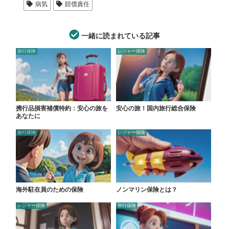
病気
賠償責任
一緒に読まれている記事
旅行保険
レジャー保険
携行品損害補償特約：安心の旅を
安心の旅！国内旅行総合保険
あなたに
旅行保険
レジャー保険
海外駐在員のための保険
ノンマリン保険とは？
レジャー保険
旅行保険