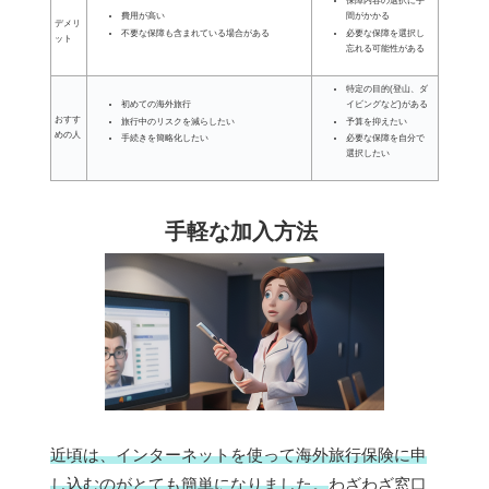
保障内容の選択に手
費用が高い
間がかかる
デメリ
不要な保障も含まれている場合がある
必要な保障を選択し
ット
忘れる可能性がある
特定の目的(登山、ダ
初めての海外旅行
イビングなど)がある
おすす
旅行中のリスクを減らしたい
予算を抑えたい
めの人
手続きを簡略化したい
必要な保障を自分で
選択したい
手軽な加入方法
近頃は、インターネットを使って海外旅行保険に申
し込むのがとても簡単になりました。
わざわざ窓口