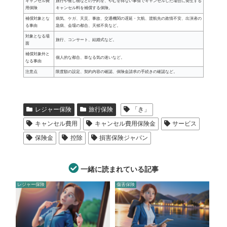
キャンセル費
旅行や催し物などの予約を、やむを得ない事情でキャンセルした場合に発生する
用保険
キャンセル料を補償する保険。
補償対象とな
病気、ケガ、天災、事故、交通機関の遅延・欠航、渡航先の政情不安、出演者の
る事由
急病、会場の都合、天候不良など。
対象となる場
旅行、コンサート、結婚式など。
面
補償対象外と
個人的な都合、単なる気の迷いなど。
なる事由
注意点
限度額の設定、契約内容の確認、保険金請求の手続きの確認など。
レジャー保険
旅行保険
「き」
キャンセル費用
キャンセル費用保険金
サービス
保険金
控除
損害保険ジャパン
一緒に読まれている記事
レジャー保険
傷害保険