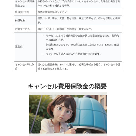
キャンセル費用保
旅行やイベントなど、予約済みのサービスをキャンセルした場合に発生する
険金とは
キャンセル料を補償する保険。
提供会社(例)
株式会社損害保険ジャパン
病気、ケガ、事故、天災、急な出張、家族の不幸など、様々な予期せぬ出来
補償対象
事。
対象サービス
旅行、イベント、結婚式、宿泊施設、飲食店など。
サービスによって補償範囲や金額が異なる場合があるため、契約内
容の確認が必要。
補償対象となるキャンセル理由は約款に記載されているため、確認
注意点
が必要。
キャンセル手続きの方法や必要書類の確認が必要。
キャンセル時の対
速やかに損害保険ジャパンに連絡し、必要な手続きを行う。キャンセルを証
応
明する書類などを用意する。
キャンセル費用保険金の概要