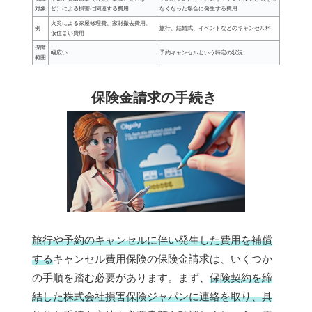
対象
ど）による損害に関連する費用
なくなった場合に発生する費用
火災による家屋修理費、家財撤去費用、
例
旅行、結婚式、イベントなどのキャンセル料
仮住まい費用
保障
幅広い
予約キャンセルという特定の状況
範囲
保険金請求の手続き
旅行や予約のキャンセルに伴い発生した費用を補償
する
キャンセル費用保険の保険金請求は、いくつか
の手順を踏む必要があります。まず、
保険契約を締
結した株式会社損害保険ジャパンに連絡を取り、具