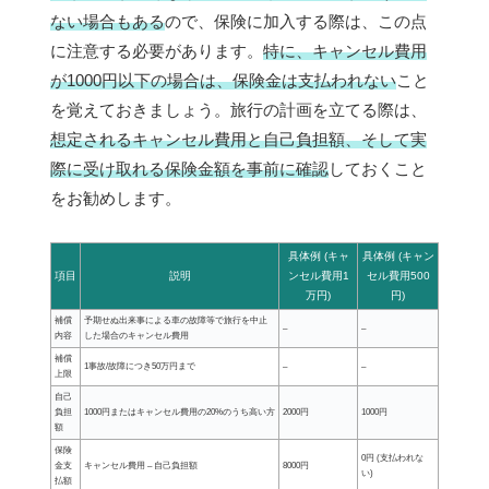
ない場合もある
ので、保険に加入する際は、この点
に注意する必要があります。
特に、キャンセル費用
が1000円以下の場合は、保険金は支払われない
こと
を覚えておきましょう。旅行の計画を立てる際は、
想定されるキャンセル費用と自己負担額、そして実
際に受け取れる保険金額を事前に確認
しておくこと
をお勧めします。
具体例 (キャ
具体例 (キャン
項目
説明
ンセル費用1
セル費用500
万円)
円)
補償
予期せぬ出来事による車の故障等で旅行を中止
–
–
内容
した場合のキャンセル費用
補償
1事故/故障につき50万円まで
–
–
上限
自己
負担
1000円またはキャンセル費用の20%のうち高い方
2000円
1000円
額
保険
0円 (支払われな
金支
キャンセル費用 – 自己負担額
8000円
い)
払額