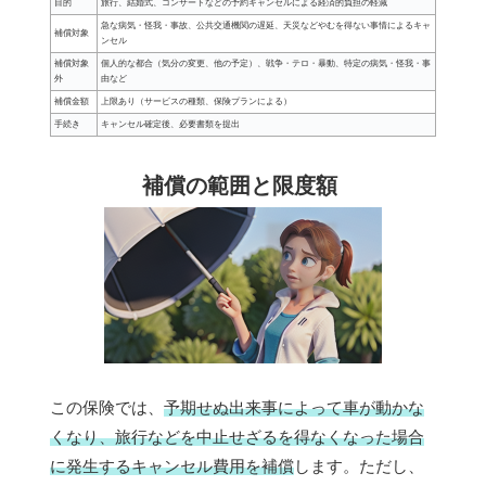
目的
旅行、結婚式、コンサートなどの予約キャンセルによる経済的負担の軽減
急な病気・怪我・事故、公共交通機関の遅延、天災などやむを得ない事情によるキャ
補償対象
ンセル
補償対象
個人的な都合（気分の変更、他の予定）、戦争・テロ・暴動、特定の病気・怪我・事
外
由など
補償金額
上限あり（サービスの種類、保険プランによる）
手続き
キャンセル確定後、必要書類を提出
補償の範囲と限度額
この保険では、
予期せぬ出来事によって車が動かな
くなり、旅行などを中止せざるを得なくなった場合
に発生するキャンセル費用を補償
します。ただし、