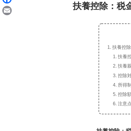
d
扶養控除：税
i
F
i
n
a
t
E
e
c
m
e
a
b
扶養控除
i
o
扶養
l
o
扶養
k
控除
所得
控除
注意