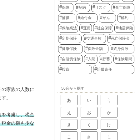
保障
契約
リスク
死亡保障
補償
給付金
がん
解約
保険業法
運用
社会保障
地震保険
定期保険
交通事故
死亡保険金
健康保険
保険金額
終身保険
自賠責保険
入院
貯蓄
保険期間
投資
賠償責任
50音から探す
その家族の人数に
ます。
あ
い
う
え
お
か
担を考慮し、税金
う税金の額も少な
き
く
け
こ
さ
し