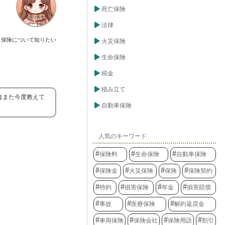
死亡保険
法律
保険について知りたい
火災保険
生命保険
税金
積み立て
はまた今度教えて
自動車保険
人気のキーワード
保険料
生命保険
自動車保険
保険金
火災保険
保険
保険契約
特約
損害保険
年金
損害賠償
事故
医療保険
解約返戻金
車両保険
保険会社
保険用語
割引