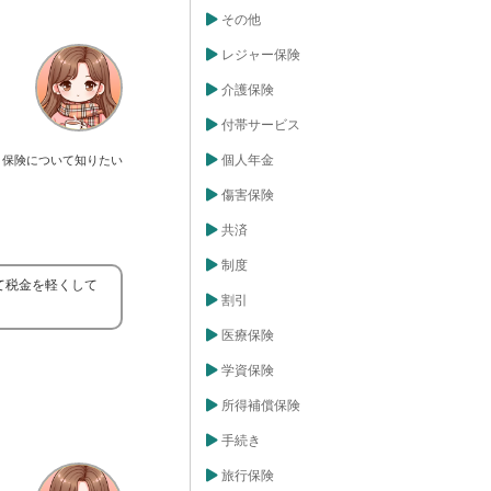
その他
レジャー保険
介護保険
付帯サービス
個人年金
保険について知りたい
傷害保険
共済
制度
て税金を軽くして
割引
医療保険
学資保険
所得補償保険
手続き
旅行保険