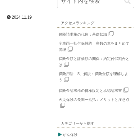
2024.11.19
アクセスランキング
保険請求権の代位：基礎知識
全車両一括付保特約：多数の車をまとめて
管理
保険金額と評価額の関係：約定付保割合と
は
保険用語「S」解説：保険金額を理解しよ
う
保険金請求権の質権設定と承認請求書
火災保険の長期一括払：メリットと注意点
カテゴリーから探す
がん保険