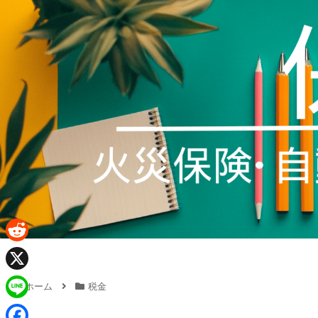
R
e
X
ホーム
税金
d
L