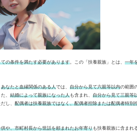
しての条件を満たす必要があります
。この「扶養親族」とは、
一年
、
あなたと血縁関係のある人
では、
自分から見て六親等以内
の範囲
また、
結婚によって親族になった人
も含まれ、
自分から見て三親等
ただし、
配偶者は扶養親族ではなく、配偶者控除または配偶者特別
子供や、市町村長から世話を頼まれたお年寄り
も扶養親族に含まれ