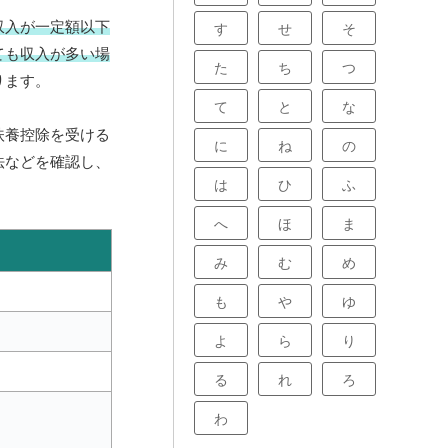
収入が一定額以下
す
せ
そ
ても収入が多い場
た
ち
つ
ります。
て
と
な
扶養控除を受ける
に
ね
の
法などを確認し、
は
ひ
ふ
へ
ほ
ま
み
む
め
。
も
や
ゆ
よ
ら
り
る
れ
ろ
わ