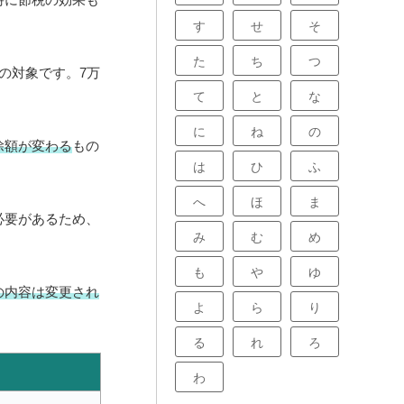
す
せ
そ
た
ち
つ
の対象です。7万
て
と
な
に
ね
の
除額が変わる
もの
は
ひ
ふ
へ
ほ
ま
必要があるため、
み
む
め
も
や
ゆ
の内容は変更され
よ
ら
り
る
れ
ろ
わ