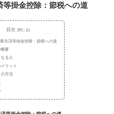
済等掛金控除：節税への道
目次
業共済等掛金控除：節税への道
の概要
となる人
のメリット
きの方法
点
め