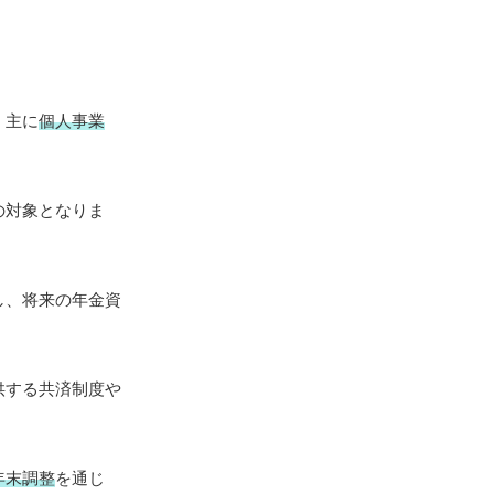
、主に
個人事業
の対象となりま
し、将来の年金資
供する共済制度や
年末調整
を通じ