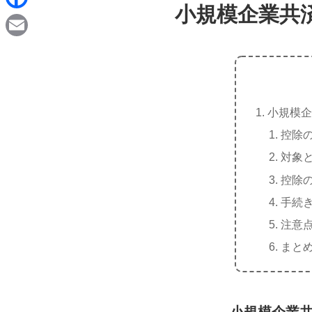
d
小規模企業共
i
F
i
n
a
t
E
e
c
m
e
a
b
小規模企
i
o
控除
l
o
対象
k
控除
手続
注意
まと