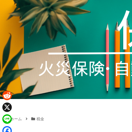
R
e
X
ホーム
税金
d
L