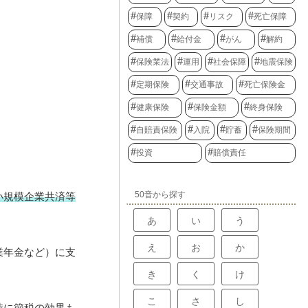
保障
契約
リスク
死亡保障
補償
給付金
がん
解約
保険業法
運用
社会保障
地震保険
定期保険
交通事故
死亡保険金
健康保険
保険金額
終身保険
自賠責保険
入院
貯蓄
保険期間
投資
賠償責任
50音から探す
小規模企業共済等
あ
い
う
え
お
か
業年金など）に支
き
く
け
こ
さ
し
時に節税の効果も