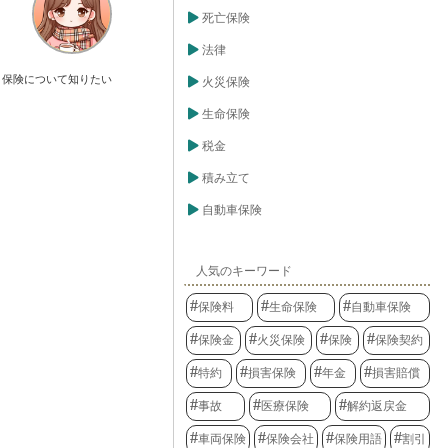
死亡保険
法律
保険について知りたい
火災保険
生命保険
税金
積み立て
自動車保険
人気のキーワード
保険料
生命保険
自動車保険
保険金
火災保険
保険
保険契約
特約
損害保険
年金
損害賠償
事故
医療保険
解約返戻金
車両保険
保険会社
保険用語
割引