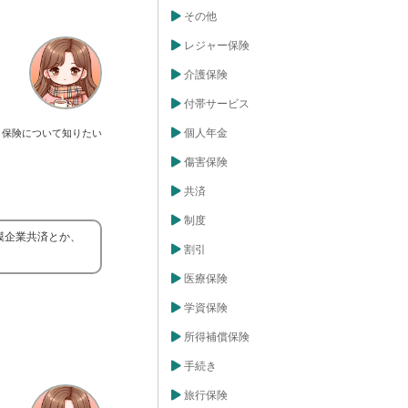
その他
レジャー保険
介護保険
付帯サービス
個人年金
保険について知りたい
傷害保険
共済
制度
模企業共済とか、
割引
医療保険
学資保険
所得補償保険
手続き
旅行保険