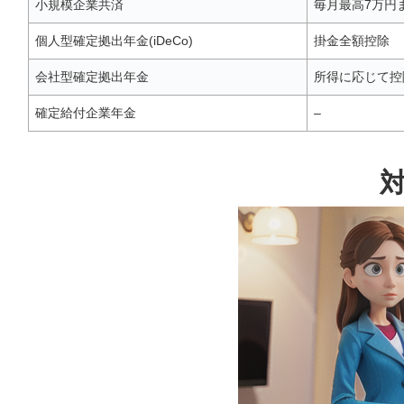
小規模企業共済
毎月最高7万円
個人型確定拠出年金(iDeCo)
掛金全額控除
会社型確定拠出年金
所得に応じて控
確定給付企業年金
–