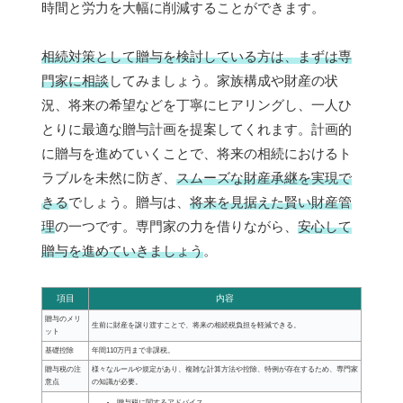
時間と労力を大幅に削減することができます。
相続対策として贈与を検討している方は、まずは専
門家に相談
してみましょう。家族構成や財産の状
況、将来の希望などを丁寧にヒアリングし、一人ひ
とりに最適な贈与計画を提案してくれます。計画的
に贈与を進めていくことで、将来の相続におけるト
ラブルを未然に防ぎ、
スムーズな財産承継を実現で
きる
でしょう。贈与は、
将来を見据えた賢い財産管
理
の一つです。専門家の力を借りながら、
安心して
贈与を進めていきましょう
。
項目
内容
贈与のメリ
生前に財産を譲り渡すことで、将来の相続税負担を軽減できる。
ット
基礎控除
年間110万円まで非課税。
贈与税の注
様々なルールや規定があり、複雑な計算方法や控除、特例が存在するため、専門家
意点
の知識が必要。
贈与税に関するアドバイス