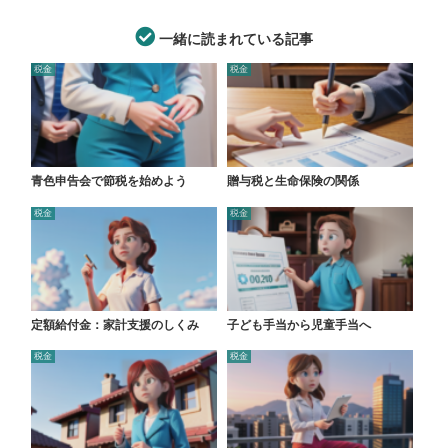
一緒に読まれている記事
税金
税金
青色申告会で節税を始めよう
贈与税と生命保険の関係
税金
税金
定額給付金：家計支援のしくみ
子ども手当から児童手当へ
税金
税金