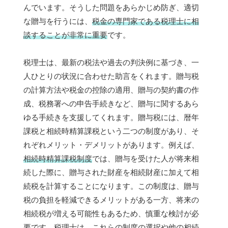
んでいます。そうした問題をあらかじめ防ぎ、適切
な贈与を行うには、
税金の専門家である税理士に相
談することが非常に重要
です。
税理士は、最新の税法や過去の判決例に基づき、一
人ひとりの状況に合わせた助言をくれます。贈与税
の計算方法や税金の控除の適用、贈与の契約書の作
成、税務署への申告手続きなど、贈与に関するあら
ゆる手続きを支援してくれます。贈与税には、暦年
課税と相続時精算課税という二つの制度があり、そ
れぞれメリット・デメリットがあります。例えば、
相続時精算課税制度
では、贈与を受けた人が将来相
続した際に、贈与された財産を相続財産に加えて相
続税を計算することになります。この制度は、贈与
税の負担を軽減できるメリットがある一方、将来の
相続税が増える可能性もあるため、慎重な検討が必
要です。税理士は、
これらの制度の選択や他の相続