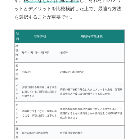
す。
税理士などの専門家に相談
し、それぞれのメリ
ットとデメリットを比較検討した上で、最適な方法
を選択することが重要です。
項
暦年課税
相続時精算課税
目
課
税
毎年（1月1日～12月31日）
相続時
時
期
基
礎
110万円
2,500万円（特別控除）
控
除
メ
少額の贈与を毎年繰り返す場合
リ
高額の贈与を行う場合に大きなメリットがある、住宅取
に適している、贈与税の負担を
ッ
得資金など一度に多額の贈与をする際に有効
分散できる
ト
デ
メ
将来の相続時に相続税の負担が増える可能性がある、一
贈与額が大きくなると税率も高
リ
度選択するとその贈与者からの贈与は全て相続時精算課
くなる、高額の贈与には不向き
ッ
税の対象となる
ト
適
用
毎年110万円以内の贈与
住宅取得資金の贈与
例