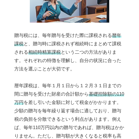
贈与税には、毎年贈与を受けた際に課税される
暦年
課税
と、贈与時に課税されず相続時にまとめて課税
される
相続時精算課税
という二つの方法がありま
す。それぞれの特徴を理解し、自分の状況に合った
方法を選ぶことが大切です。
暦年課税は、毎年１月１日から１２月３１日までの
間に贈与を受けた財産の合計額から
基礎控除額の110
万円
を差し引いた金額に対して税金がかかります。
少額の贈与を毎年繰り返す場合に適しており、贈与
税の負担を分散できるという利点があります。例え
ば、毎年110万円以内の贈与であれば、贈与税はかか
りません。ただし、贈与額が大きくなると税率も高