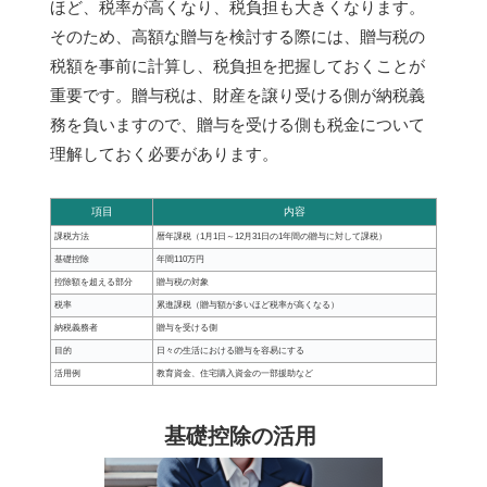
ほど、税率が高くなり、税負担も大きくなります。
そのため、高額な贈与を検討する際には、贈与税の
税額を事前に計算し、税負担を把握しておくことが
重要です。贈与税は、財産を譲り受ける側が納税義
務を負いますので、贈与を受ける側も税金について
理解しておく必要があります。
項目
内容
課税方法
暦年課税（1月1日～12月31日の1年間の贈与に対して課税）
基礎控除
年間110万円
控除額を超える部分
贈与税の対象
税率
累進課税（贈与額が多いほど税率が高くなる）
納税義務者
贈与を受ける側
目的
日々の生活における贈与を容易にする
活用例
教育資金、住宅購入資金の一部援助など
基礎控除の活用