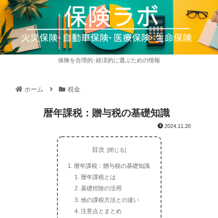
保険を合理的･経済的に選ぶための情報
ホーム
税金
暦年課税：贈与税の基礎知識
2024.11.20
目次
暦年課税：贈与税の基礎知識
暦年課税とは
基礎控除の活用
他の課税方法との違い
注意点とまとめ