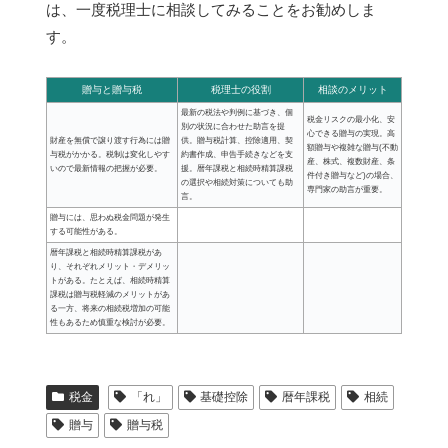
は、一度税理士に相談してみることをお勧めしま
す。
贈与と贈与税
税理士の役割
相談のメリット
最新の税法や判例に基づき、個
税金リスクの最小化、安
別の状況に合わせた助言を提
心できる贈与の実現。高
財産を無償で譲り渡す行為には贈
供。贈与税計算、控除適用、契
額贈与や複雑な贈与(不動
与税がかかる。税制は変化しやす
約書作成、申告手続きなどを支
産、株式、複数財産、条
いので最新情報の把握が必要。
援。暦年課税と相続時精算課税
件付き贈与など)の場合、
の選択や相続対策についても助
専門家の助言が重要。
言。
贈与には、思わぬ税金問題が発生
する可能性がある。
暦年課税と相続時精算課税があ
り、それぞれメリット・デメリッ
トがある。たとえば、相続時精算
課税は贈与税軽減のメリットがあ
る一方、将来の相続税増加の可能
性もあるため慎重な検討が必要。
税金
「れ」
基礎控除
暦年課税
相続
贈与
贈与税