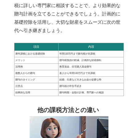
税に詳しい専門家に相談することで、より効果的な
贈与計画を立てることができるでしょう。計画的に
基礎控除を活用し、大切な財産をスムーズに次の世
代へ引き継ぎましょう。
項目
内容
暦年課税における基礎控除
年間110万円まで贈与税が非課税
メリット
贈与税負担の軽減、計画的な財産移転
活用例
教育資金、住宅購入資金贈与
複数人からの贈与
各人から年間110万円まで非課税
贈与のタイミング
結婚、出産など大きなお金が必要な時
注意点
贈与税の申告手続き
効果的な活用
贈与時期・金額の計画、専門家への相談
他の課税方法との違い