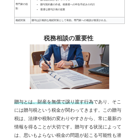
専門家の役
贈与契約書の作成、税務署への申告手続きの代行
割
最適な贈与計画の提案
相続対策
贈与は計画的な相続対策として有効。専門家への相談が推奨される。
税務相談の重要性
贈与とは、財産を無償で譲り渡す行為
であり、そこ
には贈与税という税金が関わってきます。この贈与
税は、法律や税制の変わりやすさから、常に最新の
情報を得ることが大切です。贈与する状況によって
は、思いもよらない税金の問題が起こる可能性も潜