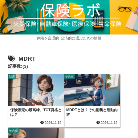
保険を合理的･経済的に選ぶための情報
MDRT
記事数:(3)
制度
その他
保険販売の最高峰、TOT資格と
MDRTとは？その意義と活動内
は？
容
2024.11.19
2024.11.19
その他