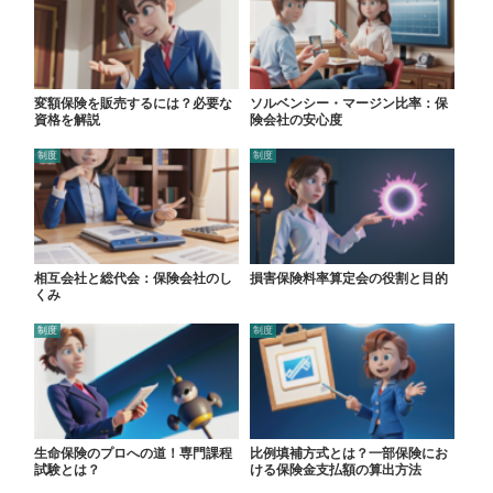
変額保険を販売するには？必要な
ソルベンシー・マージン比率：保
資格を解説
険会社の安心度
制度
制度
相互会社と総代会：保険会社のし
損害保険料率算定会の役割と目的
くみ
制度
制度
生命保険のプロへの道！専門課程
比例填補方式とは？一部保険にお
試験とは？
ける保険金支払額の算出方法