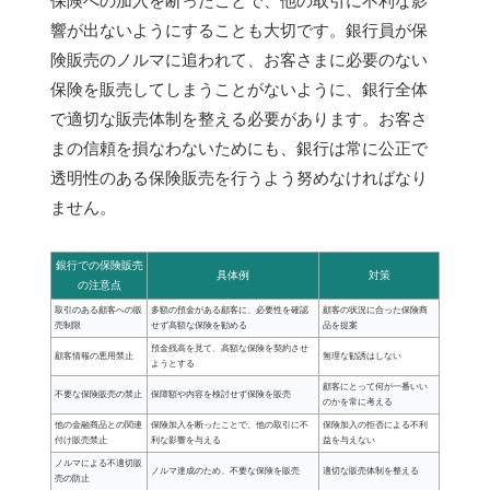
保険への加入を断ったことで、他の取引に不利な影
響が出ないようにすることも大切です。銀行員が保
険販売のノルマに追われて、お客さまに必要のない
保険を販売してしまうことがないように、銀行全体
で適切な販売体制を整える必要があります。お客さ
まの信頼を損なわないためにも、銀行は常に公正で
透明性のある保険販売を行うよう努めなければなり
ません。
銀行での保険販売
具体例
対策
の注意点
取引のある顧客への販
多額の預金がある顧客に、必要性を確認
顧客の状況に合った保険商
売制限
せず高額な保険を勧める
品を提案
預金残高を見て、高額な保険を契約させ
顧客情報の悪用禁止
無理な勧誘はしない
ようとする
顧客にとって何が一番いい
不要な保険販売の禁止
保障額や内容を検討せず保険を販売
のかを常に考える
他の金融商品との関連
保険加入を断ったことで、他の取引に不
保険加入の拒否による不利
付け販売禁止
利な影響を与える
益を与えない
ノルマによる不適切販
ノルマ達成のため、不要な保険を販売
適切な販売体制を整える
売の防止