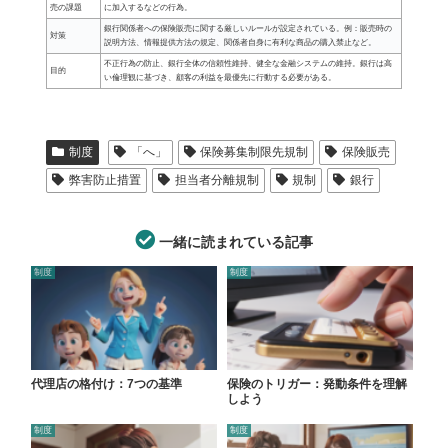
売の課題
に加入するなどの行為。
銀行関係者への保険販売に関する厳しいルールが設定されている。例：販売時の
対策
説明方法、情報提供方法の規定、関係者自身に有利な商品の購入禁止など。
不正行為の防止、銀行全体の信頼性維持、健全な金融システムの維持。銀行は高
目的
い倫理観に基づき、顧客の利益を最優先に行動する必要がある。
制度
「へ」
保険募集制限先規制
保険販売
弊害防止措置
担当者分離規制
規制
銀行
一緒に読まれている記事
制度
制度
代理店の格付け：7つの基準
保険のトリガー：発動条件を理解
しよう
制度
制度