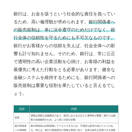
銀行は、お金を扱うという社会的な責任を負ってい
るため、高い倫理観が求められます。
銀行関係者へ
の販売規制は、単に法令遵守のためだけでなく、銀
行全体の信頼性を守るためにも不可欠なものです。
銀行がお客様からの信頼を失えば、社会全体への影
響も計り知れません。そのため、銀行は、常に公正
で透明性の高い企業活動を心掛け、お客様の利益を
最優先に考えた行動をとる必要があります。健全な
金融システムを維持するためにも、銀行関係者への
販売規制は重要な役割を果たしていると言えるでし
ょう。
項目
内容
保険は高額な金融商品であり、販売における公正さと透明性が重要。銀行では顧
背景
客の信頼維持のため、より高い注意が必要。
銀行関係者
銀行関係者は内部情報にアクセスできるため、不適切な販売行為のリスクがあ
への保険販
る。例えば、銀行の業績悪化の情報を事前に知り、自身は損失を回避できる保険