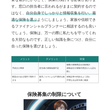
す。窓口の担当者に言われるがままに契約するので
はなく、
自分自身でしっかりと情報収集を行い、最
適な保険を選ぶ
ようにしましょう。家族や信頼でき
るファイナンシャルプランナーに相談するのも良い
でしょう。保険は、万一の際に私たちを守ってくれ
る大切なものです。正しい知識を身につけ、自分に
合った保険を選びましょう。
メリット
デメリット
対策
複数の保険商品を比較検討
手続きが簡単
担当者の保険知識不足
保険会社や保険代理店からも話を
聞く
馴染みのある場所で契約で
販売ノルマによる不適切な勧
保険証券や約款をよく読む
きる
誘
不明な点は担当者に確認
保険募集の制限について