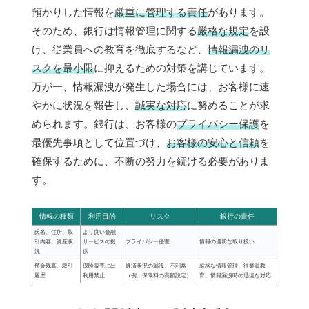
預かりした情報を
厳重に管理する責任
があります。
そのため、銀行は情報管理に関する
厳格な規定
を設
け、従業員への教育を徹底するなど、
情報漏洩のリ
スクを最小限
に抑えるための対策を講じています。
万が一、情報漏洩が発生した場合には、お客様に速
やかに状況を報告し、
誠実な対応
に努めることが求
められます。銀行は、お客様の
プライバシー保護
を
最優先事項として位置づけ、
お客様の安心と信頼
を
確保するために、不断の努力を続ける必要がありま
す。
情報の種類
利用目的
リスク
銀行の責任
氏名、住所、取
より良い金融
引内容、資産状
サービスの提
プライバシー侵害
情報の適切な取り扱い
況
供
預金残高、取引
保険販売には
経済状況の漏洩、不利益
厳格な情報管理、従業員教
履歴
利用禁止
（例：保険料の高額設定）
育、情報漏洩時の迅速な対応