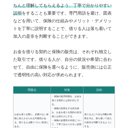
ちんと理解してもらえるよう、丁寧で分かりやすい
説明
をすることも重要です。専門用語を避け、図表
などを用いて、保険の仕組みやメリット・デメリッ
トを丁寧に説明することで、借りる人は落ち着いて
加入の是非を判断することができます。
お金を借りる契約と保険の販売は、それぞれ独立し
た取引です。借りる人が、自分の状況や希望に合わ
せて、自由に保険を選べるように、販売側には公正
で透明性の高い対応が求められます。
問題点
対策
目的
・保険の販売時期を、お金を
借りる契約とは別の日にす
る。
・保険の説明をする担当者
を、お金を借りる契約の担当
お金を借りる際に、必要のない保
借りる人に十分な判断の時
者とは別の人にする。
険に加入させられる可能性があ
間を与え、落ち着いて加入
・保険の必要性や内容につい
る。借りる人は断りづらい状況に
の是非を判断できるように
て、丁寧で分かりやすい説明
ある。
する。