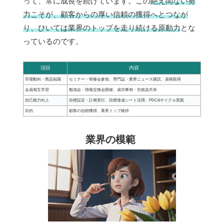
って、常に成長を続けています。この
絶え間ない努
力こそが、顧客からの厚い信頼の獲得へとつなが
り、ひいては業界のトップを走り続ける原動力
とな
っているのです。
項目
内容
市場動向・商品知識
セミナー・研修会参加、専門誌・業界ニュース購読、資格取得
会員相互学習
勉強会・情報交換会開催、成功事例・失敗談共有
自己能力向上
目標設定・計画実行、目標達成シート活用、PDCAサイクル実践
目的
顧客の信頼獲得、業界トップ維持
業界の模範