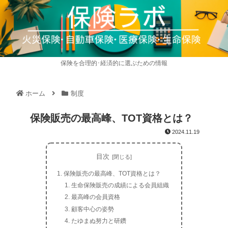
保険を合理的･経済的に選ぶための情報
ホーム
制度
保険販売の最高峰、TOT資格とは？
2024.11.19
目次
保険販売の最高峰、TOT資格とは？
生命保険販売の成績による会員組織
最高峰の会員資格
顧客中心の姿勢
たゆまぬ努力と研鑽