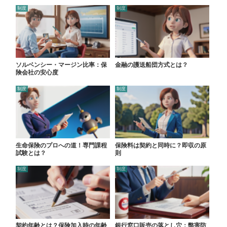
制度
制度
ソルベンシー・マージン比率：保
金融の護送船団方式とは？
険会社の安心度
制度
制度
生命保険のプロへの道！専門課程
保険料は契約と同時に？即収の原
試験とは？
則
制度
制度
契約年齢とは？保険加入時の年齢
銀行窓口販売の落とし穴：弊害防