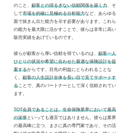
のこと、
顧客との揺るぎない信頼関係を築く力
、そ
して
市場を的確に見極める分析能力
など、あらゆる
面で抜きん出た能力を示す必要があります。これら
の能力を最大限に活かすことで、彼らは非常に高い
販売実績をあげているのです。
彼らが顧客から厚い信頼を得ているのは、
顧客一人
ひとりの状況や希望に合わせた最適な保険設計を提
案する
からです。目先の利益にとらわれることな
く、
顧客の人生設計全体を長い目で見てサポートす
る
ことで、真のパートナーとして深く信頼されてい
ます。
TOT会員であることは、生命保険業界において最高
の栄誉
といっても過言ではありません。彼らは業界
の最高峰に立つ、まさに真の専門家であり、その活