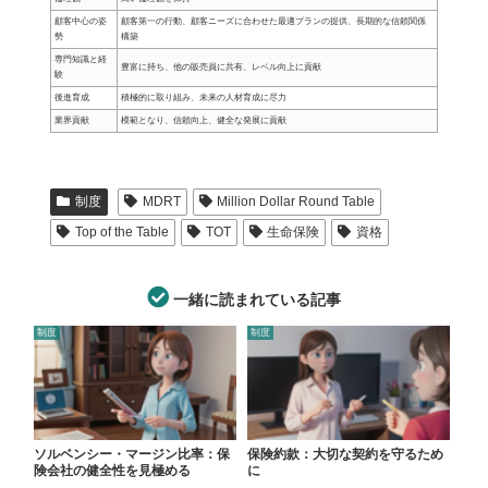
顧客中心の姿
顧客第一の行動、顧客ニーズに合わせた最適プランの提供、長期的な信頼関係
勢
構築
専門知識と経
豊富に持ち、他の販売員に共有、レベル向上に貢献
験
後進育成
積極的に取り組み、未来の人材育成に尽力
業界貢献
模範となり、信頼向上、健全な発展に貢献
制度
MDRT
Million Dollar Round Table
Top of the Table
TOT
生命保険
資格
一緒に読まれている記事
制度
制度
ソルベンシー・マージン比率：保
保険約款：大切な契約を守るため
険会社の健全性を見極める
に