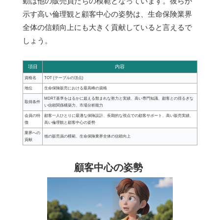
動は他の販売員たちの模範となっています。彼らが
示す高い倫理観と顧客中心の姿勢は、生命保険業界
全体の信頼向上にも大きく貢献していると言えるで
しょう。
項目
内容
資格名
TOT (テーブルの頂点)
地位
生命保険販売における最高峰の資格
MDRT基準をはるかに超える類まれな努力と実績、高い専門知識、顧客との揺るぎな
取得条件
い信頼関係構築力、市場分析能力
会員の特
顧客一人ひとりに最適な保険設計、長期的な視点での顧客サポート、高い販売実績、
徴
高い倫理観と顧客中心の姿勢
業界への
他の販売員の模範、生命保険業界全体の信頼向上
貢献
顧客中心の姿勢