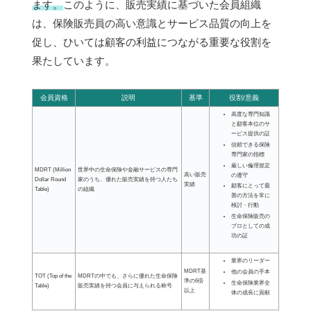
ます。
このように、販売実績に基づいた会員組織
は、保険販売員の高い意識とサービス品質の向上を
促し、ひいては顧客の利益につながる重要な役割を
果たしています。
会員資格
説明
基準
役割/意義
高度な専門知識
と顧客本位のサ
ービス提供の証
信頼できる保険
専門家の指標
厳しい倫理規定
MDRT (Million
世界中の生命保険や金融サービスの専門
高い販売
の遵守
Dollar Round
家のうち、優れた販売実績を持つ人たち
実績
顧客にとって最
Table)
の組織
善の方法を常に
検討・行動
生命保険販売の
プロとしての成
功の証
業界のリーダー
MDRT基
他の会員の手本
TOT (Top of the
MDRTの中でも、さらに優れた生命保険
準の6倍
生命保険業界全
Table)
販売実績を持つ会員に与えられる称号
以上
体の成長に貢献