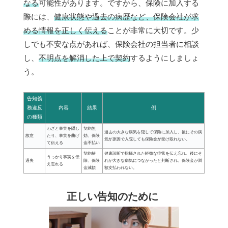
なる
可能性があります。ですから、保険に加入する
際には、
健康状態や過去の病歴など、保険会社が求
める情報を正しく伝える
ことが非常に大切です。少
しでも不安な点があれば、保険会社の担当者に相談
し、
不明点を解消した上で契約
するようにしましょ
う。
告知義
務違反
内容
結果
例
の種類
わざと事実を隠し
契約無
過去の大きな病気を隠して保険に加入し、後にその病
故意
たり、事実を曲げ
効、保険
気が原因で入院しても保険金が受け取れない。
て伝える
金不払い
契約解
健康診断で指摘された軽微な症状を伝え忘れ、後にそ
うっかり事実を伝
過失
除、保険
れが大きな病気につながったと判断され、保険金が満
え忘れる
金減額
額支払われない。
正しい告知のために