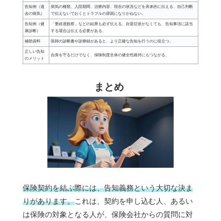
告知例（過
病気の種類、入院期間、治療内容、現在の状況などを具体的に伝える。自己判断
去の病気）
で伝えないでおくとトラブルの原因になりかねない。
告知例（健
「要経過観察」などの結果も必ず伝える。自覚症状がなくても、告知事項に該当
康診断）
する場合は伝える必要がある。
補助資料
医師の診断書や診療録があると、より正確な告知を行うのに役立つ。
正しい告知
自身を守るだけでなく、保険制度全体の健全性維持にもつながる。
のメリット
まとめ
保険契約を結ぶ際には、告知義務という大切な決ま
りがあります。
これは、契約を申し込む人、あるい
は保険の対象となる人が、保険会社からの質問に対