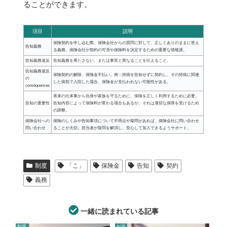
ることができます。
項目
説明
保険契約を申し込む際、保険会社からの質問に対して、正しくありのままに答え
告知義務
る義務。保険会社が契約の可否や保険料を決定するための重要な情報源。
告知義務違反
告知義務を果たさない、または事実と異なることを伝えること。
告知義務違反
保険契約の解除、保険金不払い。例：持病を告知せずに契約し、その持病に関連
の
した病気で入院した場合、保険金が支払われない可能性がある。
conséquences
将来の出来事から自身や家族を守るために、保険を正しく利用するために必要。
告知の重要性
告知内容によって保険料が変わる場合もあるが、それは適切な保障を受けるため
の調整。
保険会社への
保険のしくみや告知事項について不明点や疑問があれば、保険会社に問い合わせ
問い合わせ
ることが大切。担当者が疑問を解消し、安心して加入できるようサポート。
制度
「こ」
保険金
告知
契約
義務
一緒に読まれている記事
制度
制度