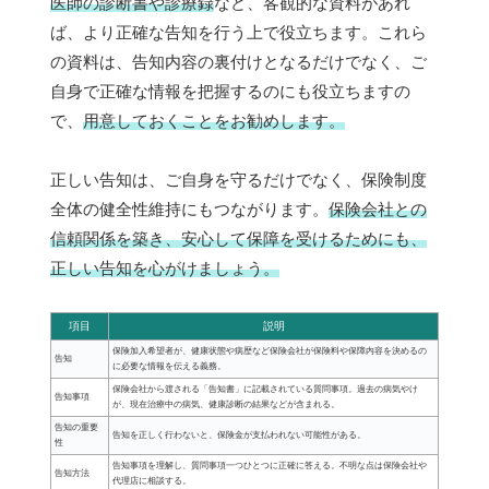
医師の診断書や診療録
など、客観的な資料があれ
ば、より正確な告知を行う上で役立ちます。これら
の資料は、告知内容の裏付けとなるだけでなく、ご
自身で正確な情報を把握するのにも役立ちますの
で、
用意しておくことをお勧めします。
正しい告知は、ご自身を守るだけでなく、保険制度
全体の健全性維持にもつながります。
保険会社との
信頼関係を築き、安心して保障を受けるためにも、
正しい告知を心がけましょう。
項目
説明
保険加入希望者が、健康状態や病歴など保険会社が保険料や保障内容を決めるの
告知
に必要な情報を伝える義務。
保険会社から渡される「告知書」に記載されている質問事項。過去の病気やけ
告知事項
が、現在治療中の病気、健康診断の結果などが含まれる。
告知の重要
告知を正しく行わないと、保険金が支払われない可能性がある。
性
告知事項を理解し、質問事項一つひとつに正確に答える。不明な点は保険会社や
告知方法
代理店に相談する。