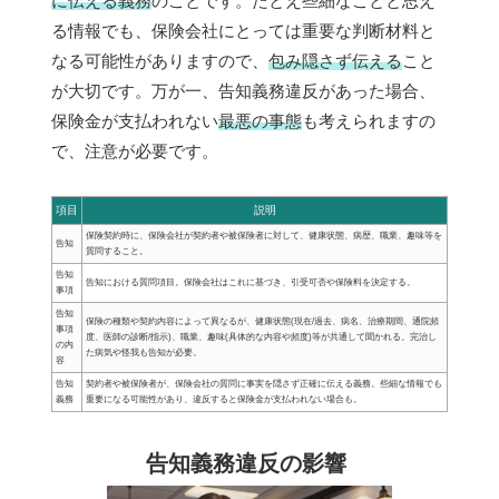
に伝える義務
のことです。たとえ些細なことと思え
る情報でも、保険会社にとっては重要な判断材料と
なる可能性がありますので、
包み隠さず伝える
こと
が大切です。万が一、告知義務違反があった場合、
保険金が支払われない
最悪の事態
も考えられますの
で、注意が必要です。
項目
説明
保険契約時に、保険会社が契約者や被保険者に対して、健康状態、病歴、職業、趣味等を
告知
質問すること。
告知
告知における質問項目。保険会社はこれに基づき、引受可否や保険料を決定する。
事項
告知
保険の種類や契約内容によって異なるが、健康状態(現在/過去、病名、治療期間、通院頻
事項
度、医師の診断/指示)、職業、趣味(具体的な内容や頻度)等が共通して聞かれる。完治し
の内
た病気や怪我も告知が必要。
容
告知
契約者や被保険者が、保険会社の質問に事実を隠さず正確に伝える義務。些細な情報でも
義務
重要になる可能性があり、違反すると保険金が支払われない場合も。
告知義務違反の影響