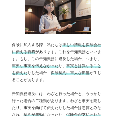
保険に加入する際、私たちは
正しい情報を保険会社
に伝える義務
があります。これを告知義務といいま
す。もし、この告知義務に違反した場合、つまり、
重要な事実を伝えなかった
り、
事実とは異なること
を伝えた
りした場合、
保険契約に重大な影響
が生じ
ることがあります。
告知義務違反には、わざと行った場合と、うっかり
行った場合の二種類があります。わざと事実を隠し
たり、事実を曲げて伝えたりした場合は悪質とみな
され、
契約が無効
になったり、
保険金が支払われな