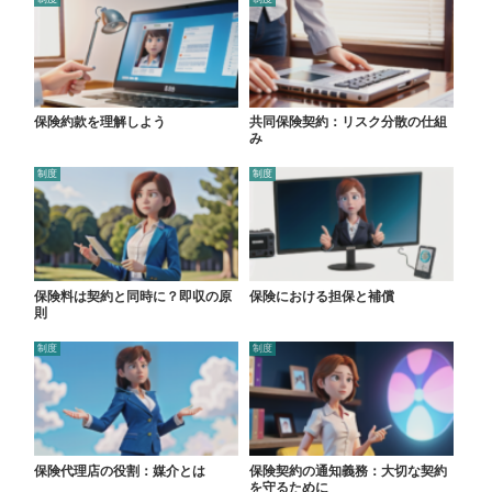
保険約款を理解しよう
共同保険契約：リスク分散の仕組
み
制度
制度
保険料は契約と同時に？即収の原
保険における担保と補償
則
制度
制度
保険代理店の役割：媒介とは
保険契約の通知義務：大切な契約
を守るために