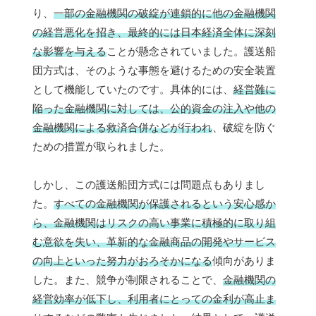
り、
一部の金融機関の破綻が連鎖的に他の金融機関
の経営悪化を招き、最終的には日本経済全体に深刻
な影響を与える
ことが懸念されていました。護送船
団方式は、そのような事態を避けるための安全装置
として機能していたのです。具体的には、
経営難に
陥った金融機関に対しては、公的資金の注入や他の
金融機関による救済合併などが行われ
、破綻を防ぐ
ための措置が取られました。
しかし、この護送船団方式には問題点もありまし
た。
すべての金融機関が保護されるという安心感か
ら、金融機関はリスクの高い事業に積極的に取り組
む意欲を失い、革新的な金融商品の開発やサービス
の向上といった努力がおろそかになる
傾向がありま
した。また、競争が制限されることで、
金融機関の
経営効率が低下し、利用者にとっての金利が高止ま