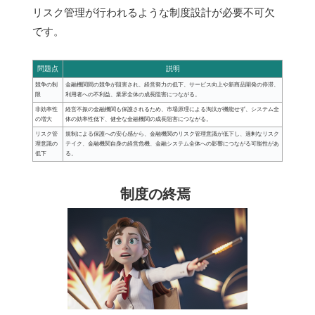
リスク管理が行われるような制度設計が必要不可欠
です。
問題点
説明
競争の制
金融機関間の競争が阻害され、経営努力の低下、サービス向上や新商品開発の停滞、
限
利用者への不利益、業界全体の成長阻害につながる。
非効率性
経営不振の金融機関も保護されるため、市場原理による淘汰が機能せず、システム全
の増大
体の効率性低下、健全な金融機関の成長阻害につながる。
リスク管
規制による保護への安心感から、金融機関のリスク管理意識が低下し、過剰なリスク
理意識の
テイク、金融機関自身の経営危機、金融システム全体への影響につながる可能性があ
低下
る。
制度の終焉