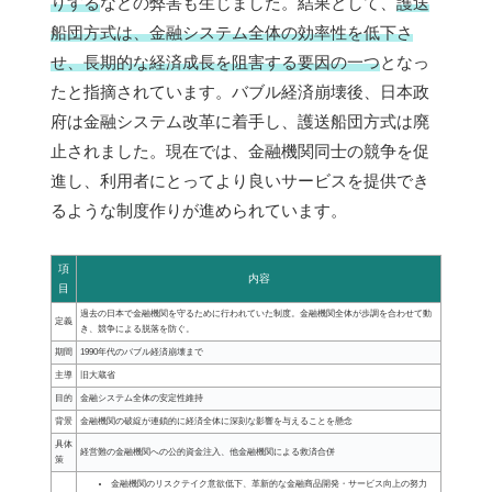
りする
などの弊害も生じました。結果として、
護送
船団方式は、金融システム全体の効率性を低下さ
せ、長期的な経済成長を阻害する要因の一つ
となっ
たと指摘されています。バブル経済崩壊後、日本政
府は金融システム改革に着手し、護送船団方式は廃
止されました。現在では、金融機関同士の競争を促
進し、利用者にとってより良いサービスを提供でき
るような制度作りが進められています。
項
内容
目
過去の日本で金融機関を守るために行われていた制度。金融機関全体が歩調を合わせて動
定義
き、競争による脱落を防ぐ。
期間
1990年代のバブル経済崩壊まで
主導
旧大蔵省
目的
金融システム全体の安定性維持
背景
金融機関の破綻が連鎖的に経済全体に深刻な影響を与えることを懸念
具体
経営難の金融機関への公的資金注入、他金融機関による救済合併
策
金融機関のリスクテイク意欲低下、革新的な金融商品開発・サービス向上の努力