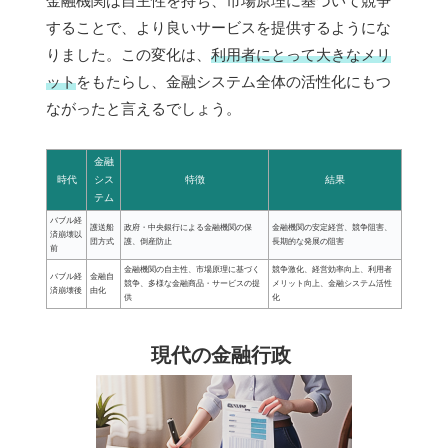
金融機関は自主性を持ち、市場原理に基づいて競争
することで、より良いサービスを提供するようにな
りました。この変化は、
利用者にとって大きなメリ
ット
をもたらし、金融システム全体の活性化にもつ
ながったと言えるでしょう。
金融
時代
シス
特徴
結果
テム
バブル経
護送船
政府・中央銀行による金融機関の保
金融機関の安定経営、競争阻害、
済崩壊以
団方式
護、倒産防止
長期的な発展の阻害
前
金融機関の自主性、市場原理に基づく
競争激化、経営効率向上、利用者
バブル経
金融自
競争、多様な金融商品・サービスの提
メリット向上、金融システム活性
済崩壊後
由化
供
化
現代の金融行政