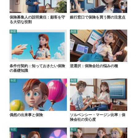
保険募集人の説明責任：顧客を守
銀行窓口で保険を買う際の注意点
る大切な役割
制度
制度
条件付契約：知っておきたい保険
逆選択：保険会社の悩みの種
の基礎知識
制度
制度
偶然の出来事と保険
ソルベンシー・マージン比率：保
険会社の安心度
制度
制度