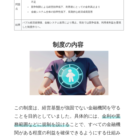
不足
問題
競争制限による経営効率低下、利用者にとっての金利高止まり
点
金融システム全体の効率性低下、長期的な経済成長阻害
バブル経済崩壊後、金融システム改革により廃止。現在では競争促進、利用者利益を重視
結果
した制度作りへ。
制度の内容
この制度は、経営基盤が強固でない金融機関を守る
ことを目的としていました。具体的には、
金利や業
務範囲などに規制を設ける
ことで、すべての金融機
関がある程度の利益を確保できるようにする仕組み