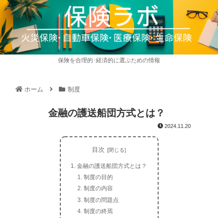
保険を合理的･経済的に選ぶための情報
ホーム
制度
金融の護送船団方式とは？
2024.11.20
目次
金融の護送船団方式とは？
制度の目的
制度の内容
制度の問題点
制度の終焉