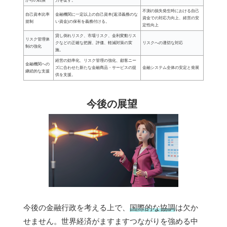
からの転換
力を促す。
不測の損失発生時における自己
自己資本比率
金融機関に一定以上の自己資本(返済義務のな
資金での対応力向上、経営の安
規制
い資金)の保有を義務付ける。
定性向上
貸し倒れリスク、市場リスク、金利変動リス
リスク管理体
クなどの正確な把握、評価、軽減対策の実
リスクへの適切な対応
制の強化
施。
経営の効率化、リスク管理の強化、顧客ニー
金融機関への
ズに合わせた新たな金融商品・サービスの提
金融システム全体の安定と発展
継続的な支援
供を支援。
今後の展望
今後の金融行政を考える上で、
国際的な協調
は欠か
せません。世界経済がますますつながりを強める中