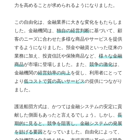
力を高めることが求められるようになりました。
この自由化は、金融業界に大きな変化をもたらしま
した。金融機関は、
独自の経営判断
に基づいて、顧
客のニーズに合わせた多様な商品やサービスを提供
するようになりました。預金や融資といった従来の
業務に加え、投資信託や保険商品など、
様々な金融
商品
が市場に登場しました。また、
競争の激化
は、
金融機関の
経営効率の向上
を促し、利用者にとって
より
低コストで質の高いサービス
の提供につながり
ました。
護送船団方式は、かつては金融システムの安定に貢
献した側面もあったと言えるでしょう。しかし、
長
期的に見ると、競争を阻害し、金融システムの発展
を妨げる要因
となっていました。自由化によって、