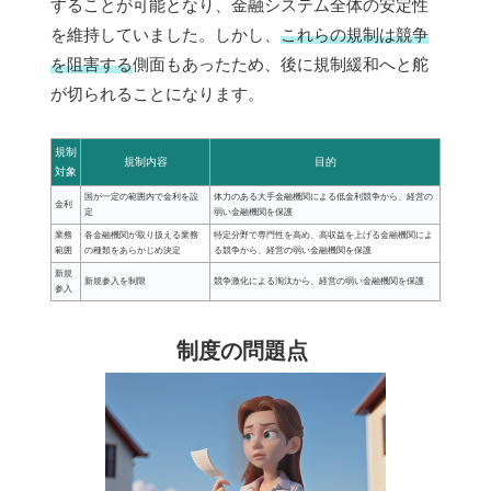
することが可能となり、金融システム全体の安定性
を維持していました。しかし、
これらの規制は競争
を阻害する
側面もあったため、後に規制緩和へと舵
が切られることになります。
規制
規制内容
目的
対象
国が一定の範囲内で金利を設
体力のある大手金融機関による低金利競争から、経営の
金利
定
弱い金融機関を保護
業務
各金融機関が取り扱える業務
特定分野で専門性を高め、高収益を上げる金融機関によ
範囲
の種類をあらかじめ決定
る競争から、経営の弱い金融機関を保護
新規
新規参入を制限
競争激化による淘汰から、経営の弱い金融機関を保護
参入
制度の問題点