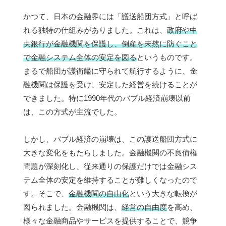
かつて、日本の金融界には「護送船団方式」と呼ば
れる独特の仕組みがありました。これは、
政府や中
央銀行が金融機関を保護し、倒産を未然に防ぐこと
で金融システム全体の安定を図る
というものです。
まるで船団が護衛艦に守られて航行するように、金
融機関は保護を受け、安定した経営を続けることが
できました。特に1990年代のバブル経済崩壊以前
は、この方式が主流でした。
しかし、バブル経済の崩壊は、この護送船団方式に
大きな変化をもたらしました。金融機関の不良債権
問題が深刻化し、従来通りの保護だけでは金融シス
テム全体の安定を維持することが難しくなったので
す。そこで、
金融機関の自由化
という大きな転換が
図られました。金融機関は、
経営の自由度
を高め、
様々な金融商品やサービスを提供することで、競争