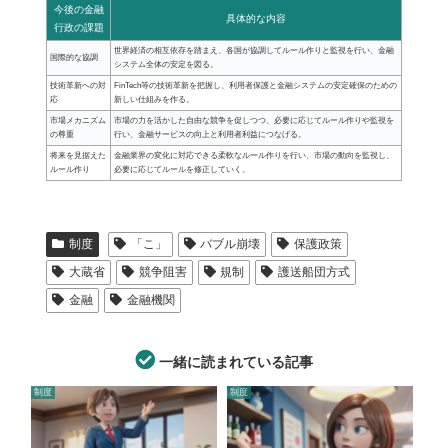
今後の金融
具体的な内容
行政の課題
世界経済の相互依存を踏まえ、各国が協調してルール作りと監視を行い、金融
国際的な協調
システム全体の安定を図る。
技術革新への対
FinTech等の技術革新を把握し、利用者保護と金融システムの安定確保のための
応
新しい仕組みを作る。
市場メカニズム
市場の力を活かした自由な競争を促しつつ、必要に応じてルール作りや監視を
の尊重
行い、金融サービスの向上と利用者利益につなげる。
将来を見据えた
金融業界の変化に対応できる柔軟なルール作りを行い、市場の動向を監視し、
ルール作り
必要に応じてルールを修正していく。
制度
「こ」
バブル崩壊
保護政策
大蔵省
競争阻害
規制
護送船団方式
金融
金融機関
一緒に読まれている記事
制度
制度