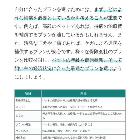
自分に合ったプランを選ぶためには、
まず、どのよ
うな補償を必要としているかを考えることが重要
で
す。例えば、高齢のペットであれば、持病の治療費
を補償するプランが適しているかもしれません。ま
た、活発な子犬や子猫であれば、ケガによる通院を
補償するプランが安心です。様々な保険会社のプラ
ンを比較検討し、
ペットの年齢や健康状態、そして
飼い主の経済状況に合った最適なプランを選ぶ
よう
にしましょう。
項目
内容
動物保険とは
ペットの病気やケガの治療費負担を軽減する制度
メリット
高額な治療費への備え、安心してペットを飼育できる
毎月保険料を支払い、治療費の一部または全部が保険金として支払われ
しくみ
る
プランの種類
ペットの種類、年齢、補償内容により異なる
プランの例
特定の病気、通院、入院、手術、お薬など
補償割合
治療費の何割が支払われるかを選択可能（例：70％補償）