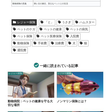
動物保険の意義
飼い主の責任、安心なペットとの生活
レジャー保険
「と」
うさぎ
ハムスター
ペットのケガ
ペットの健康
ペットの病気
ペット保険
ペット医療保険
入院費
動物保険
手術費
治療費
犬
猫
通院費
一緒に読まれている記事
レジャー保険
レジャー保険
動物病院：ペットの健康を守る大
ノンマリン保険とは？
切な場所