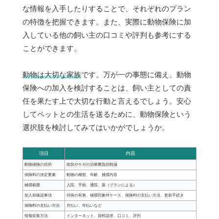
な情報を入手したりすることで、それぞれのプラン
の特徴を把握できます。また、実際に動物保険に加
入している他の飼い主の口コミや評判も参考にする
ことができます。
動物は大切な家族
です。万が一の事態に備え、動物
保険への加入を検討することは、飼い主としての責
任を果たす上で大切な行動と言えるでしょう。安心
してペットとの生活を送るために、動物保険という
選択肢を検討してみてはいかがでしょうか。
項目
内容
動物保険の目的
病気やケガの治療費負担軽減
保険料の決定要素
動物の種類、年齢、補償内容
補償範囲
入院、手術、通院、薬（プランによる）
加入前確認事項
持病の有無、補償対象外ケース、保険料の支払い方法、更新手続き
保険料の支払い方法
月払い、年払いなど
情報収集方法
インターネット、資料請求、口コミ、評判