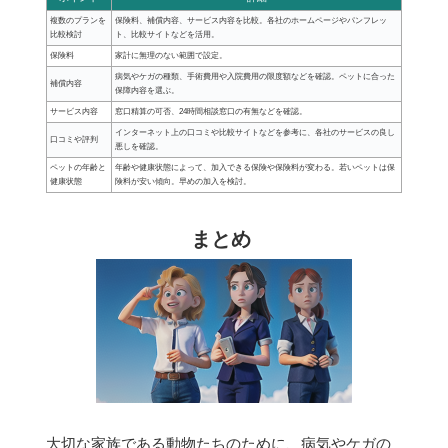
複数のプランを
保険料、補償内容、サービス内容を比較。各社のホームページやパンフレッ
比較検討
ト、比較サイトなどを活用。
保険料
家計に無理のない範囲で設定。
病気やケガの種類、手術費用や入院費用の限度額などを確認。ペットに合った
補償内容
保障内容を選ぶ。
サービス内容
窓口精算の可否、24時間相談窓口の有無などを確認。
インターネット上の口コミや比較サイトなどを参考に、各社のサービスの良し
口コミや評判
悪しを確認。
ペットの年齢と
年齢や健康状態によって、加入できる保険や保険料が変わる。若いペットは保
健康状態
険料が安い傾向。早めの加入を検討。
まとめ
大切な家族である動物たちのために、病気やケガの