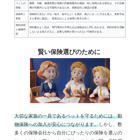
ペットの
種類、年齢、健康状態が保険の対象範囲内か確認。特に持病がある場合は、その治療
情報
費が対象外になる可能性があるため、保険会社に確認が必要。
保険料と
保険料の支払い方法（毎月、毎年など）を選択。家計に合った方法を選ぶ。更新手続
更新
きも事前に確認し、更新忘れによる保障の喪失を防ぐ。
契約内容
契約書をよく読み、専門用語や不明な点は保険会社に問い合わせる。契約内容を理解
と補償内
しないまま加入すると、必要な保障が受けられない可能性がある。
容
賢い保険選びのために
大切な家族の一員であるペットを守るためには、動
物保険への加入が安心につながります。
しかし、数
多くの保険会社から自分にぴったりの保険を選ぶの