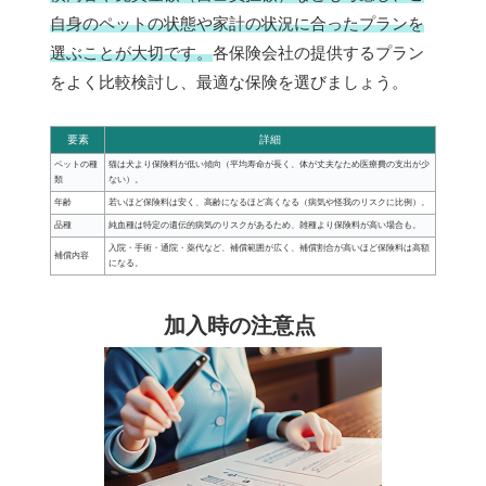
自身のペットの状態や家計の状況に合ったプランを
選ぶことが大切です。
各保険会社の提供するプラン
をよく比較検討し、最適な保険を選びましょう。
要素
詳細
ペットの種
猫は犬より保険料が低い傾向（平均寿命が長く、体が丈夫なため医療費の支出が少
類
ない）。
年齢
若いほど保険料は安く、高齢になるほど高くなる（病気や怪我のリスクに比例）。
品種
純血種は特定の遺伝的病気のリスクがあるため、雑種より保険料が高い場合も。
入院・手術・通院・薬代など、補償範囲が広く、補償割合が高いほど保険料は高額
補償内容
になる。
加入時の注意点