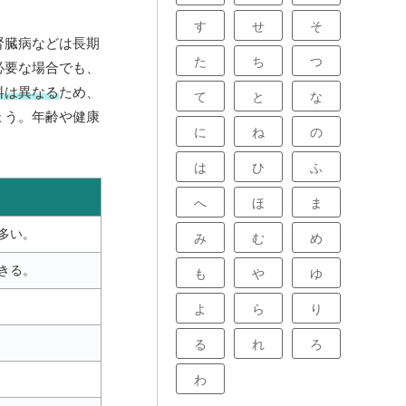
す
せ
そ
腎臓病などは長期
た
ち
つ
必要な場合でも、
料は異なる
ため、
て
と
な
ょう。年齢や健康
に
ね
の
は
ひ
ふ
へ
ほ
ま
多い。
み
む
め
きる。
も
や
ゆ
よ
ら
り
る
れ
ろ
わ