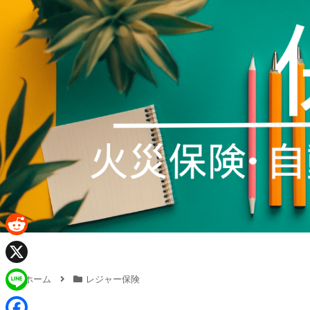
R
e
X
ホーム
レジャー保険
d
L