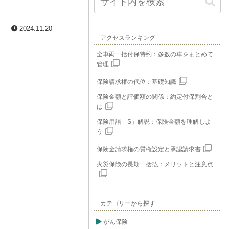
2024.11.20
アクセスランキング
全車両一括付保特約：多数の車をまとめて
管理
保険請求権の代位：基礎知識
保険金額と評価額の関係：約定付保割合と
は
保険用語「S」解説：保険金額を理解しよ
う
保険金請求権の質権設定と承認請求書
火災保険の長期一括払：メリットと注意点
カテゴリーから探す
がん保険