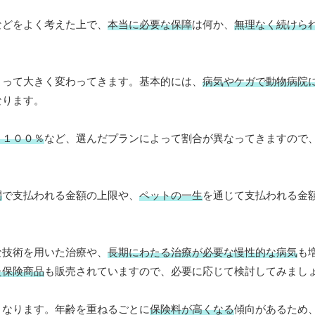
などをよく考えた上で、
本当に必要な保障
は何か、
無理なく続けら
よって大きく変わってきます。基本的には、
病気やケガで動物病院
なります。
、１００％
など、選んだプランによって割合が異なってきますので
間
で支払われる金額の上限や、
ペットの一生
を通じて支払われる金
な技術を用いた治療や、
長期にわたる治療が必要な慢性的な病気
も
た保険商品
も販売されていますので、必要に応じて検討してみまし
くなります。年齢を重ねるごとに
保険料が高くなる
傾向があるため