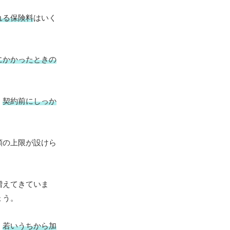
れる保険料
はいく
にかかったときの
、
契約前にしっか
額の上限が設けら
増えてきていま
ょう。
、
若いうちから加