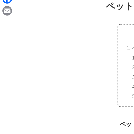
d
ペット
i
F
i
n
a
t
E
e
c
m
e
a
b
i
o
l
o
k
ペッ