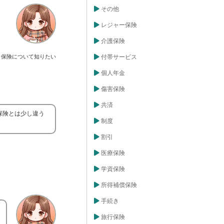
その他
レジャー保険
介護保険
保険について知りたい
付帯サービス
個人年金
傷害保険
共済
保険とは少し違う
制度
割引
医療保険
学資保険
所得補償保険
手続き
旅行保険