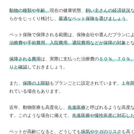
動物の種類や年齢、
現在の健康状態、
飼い主さんの経済状況
らかをじっくり検討し、
最適なペット保険を選びましょう
。
ペット保険で保障される範囲は、保険会社や選んだプランに
治療費や手術費用、入院費用、通院費用などが保障の対象
と
保障される費用
は、実際に支払った治療費の
５０％、７０％
りと確認
しておきましょう。
また、
保障の上限額
もプランごとに設定されています。
１年
れている場合もあります。
近年、動物医療も高度化し、
先進医療
と呼ばれるような高度
す。このような場合に備えて、
先進医療や慢性疾患に対応し
ペットが高齢になると、どうしても
病気やケガのリスク
も高