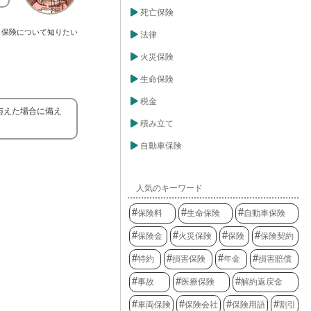
死亡保険
保険について知りたい
法律
火災保険
生命保険
税金
与えた場合に備え
積み立て
自動車保険
人気のキーワード
保険料
生命保険
自動車保険
保険金
火災保険
保険
保険契約
特約
損害保険
年金
損害賠償
事故
医療保険
解約返戻金
車両保険
保険会社
保険用語
割引