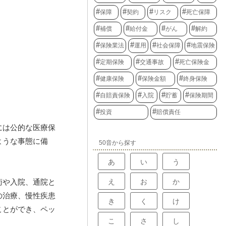
保障
契約
リスク
死亡保障
補償
給付金
がん
解約
保険業法
運用
社会保障
地震保険
定期保険
交通事故
死亡保険金
健康保険
保険金額
終身保険
自賠責保険
入院
貯蓄
保険期間
投資
賠償責任
には公的な医療保
ような事態に備
50音から探す
あ
い
う
え
お
か
術や入院、通院と
の治療、慢性疾患
き
く
け
ことができ、ペッ
こ
さ
し