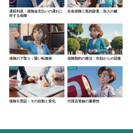
遅延利息：保険金支払いの遅れに
生命保険と医的診査：加入の鍵
対する保障
手続き
手続き
保険の下取り：賢い転換術
保険契約の復活：失効からの回復
手続き
手続き
保険引受証：その役割と変化
代理店登録の重要性