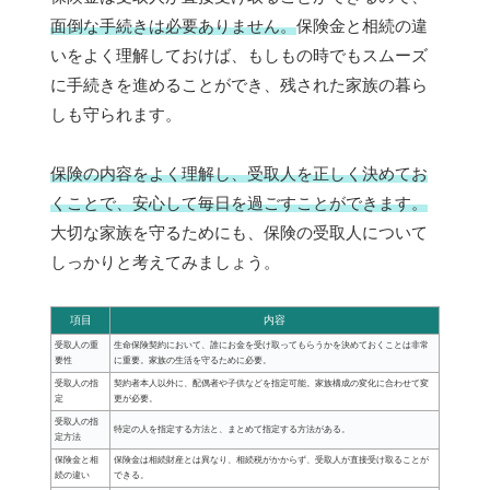
面倒な手続きは必要ありません。
保険金と相続の違
いをよく理解しておけば、もしもの時でもスムーズ
に手続きを進めることができ、残された家族の暮ら
しも守られます。
保険の内容をよく理解し、受取人を正しく決めてお
くことで、安心して毎日を過ごすことができます。
大切な家族を守るためにも、保険の受取人について
しっかりと考えてみましょう。
項目
内容
受取人の重
生命保険契約において、誰にお金を受け取ってもらうかを決めておくことは非常
要性
に重要。家族の生活を守るために必要。
受取人の指
契約者本人以外に、配偶者や子供などを指定可能。家族構成の変化に合わせて変
定
更が必要。
受取人の指
特定の人を指定する方法と、まとめて指定する方法がある。
定方法
保険金と相
保険金は相続財産とは異なり、相続税がかからず、受取人が直接受け取ることが
続の違い
できる。