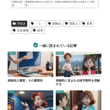
定期的な確
家族構成の変化などに合わせて、定期的に保険内容と受取人を見直すことが重
認
要。
手続き
「う」
保険金
受取人
変更
生命保険
請求
一緒に読まれている記事
手続き
手続き
保険加入審査：その重要性
保険料に含まれる諸手数料を理解
する
手続き
手続き