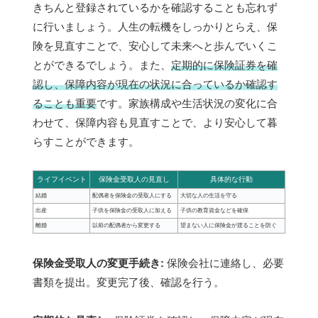
きちんと登録されているかを確認することも忘れず
に行いましょう。人生の転機をしっかりとらえ、保
険を見直すことで、安心して未来へと歩んでいくこ
とができるでしょう。また、
定期的に保険証券を確
認し、保障内容が現在の状況に合っているか確認す
ることも重要
です。家族構成や生活状況の変化に合
わせて、保障内容も見直すことで、より安心して暮
らすことができます。
ライフイベント
保険金受取人の見直し
具体的な行動
結婚
配偶者を保険金の受取人にする
大切な人の生活を守る
出産
子供を保険金の受取人に加える
子供の教育資金などを確保
離婚
以前の配偶者から変更する
望まない人に保険金が渡ることを防ぐ
保険金受取人の変更手続き:
保険会社に連絡し、必要
書類を提出。変更完了後、確認を行う。