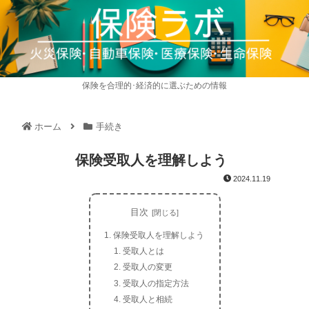
保険を合理的･経済的に選ぶための情報
ホーム
手続き
保険受取人を理解しよう
2024.11.19
目次
保険受取人を理解しよう
受取人とは
受取人の変更
受取人の指定方法
受取人と相続