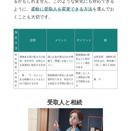
るかもしれません。このような変化にも対応できる
ように、
柔軟に受取人を変更できる方法
を選んでお
くことも大切です。
指
定
説明
メリット
デメリット
例
方
法
特
家族構成の変
保険金を受け取る人の名
誰にお金が渡るのかが明
山田太郎、1980年1月
定
化などに対応
前、生年月日、住所など
確で、間違いが起こりに
1日生まれ、東京都〇
指
しにくい場合
を具体的に指定する方法
くい
〇区〇〇町1-1-1在住
定
がある
包
意図しない人
「妻」「子」のように、
家族構成の変化にある程
括
に保険金が渡
ある範囲の人たちをまと
度対応できる、特定の人
妻、子
指
る可能性があ
めて指定する方法
を指定する手間が省ける
定
る
受取人と相続