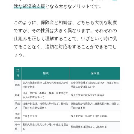
速な経済的支援
となる大きなメリットです。
このように、保険金と相続は、どちらも大切な制度
ですが、その性質は大きく異なります。それぞれの
仕組みを正しく理解することで、いざという時に慌
てることなく、適切な対応をすることができるでし
ょう。
項
相続
保険金
目
故人の財産を法律で定められた相続人が引
生命保険会社との契約に基づき、指定された
定義
き継ぐ制度
受取人が受け取るお金
現金、預貯金、不動産、株券、自動車など
対象
故人が生前に積み立てた保険金
故人の所有物すべて
手続
遺産分割協議、相続税の納付など、複雑な
保険会社から受取人に直接支払われ、複雑な
き
手続きが必要な場合も
手続きは不要
受取
手続き完了後
故人死亡後、迅速に受け取り可能
時期
その
相続人同士の意見の食い違いが生じる場合
相続財産とは別物として扱われる
他
も