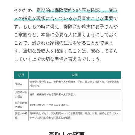
そのため、
定期的に保険契約の内容を確認し、受取
人の指定が現状に合っているか見直すことが重要
で
す。もしもの時に備え、保険金が確実にお子さんや
ご家族など、本当に必要な人に届くようにしておく
ことで、残された家族の生活を守ることができま
す。適切な受取人を指定することは、安心して暮ら
していく上で大切な準備と言えるでしょう。
項目
説明
保険金を受け取る人。契約者本人や配偶者、子供、親などを指定可能。保険金請求
受取人
権を持つ。
入院給付金
通常、被保険者である契約者本人が受取人。
の場合
死亡保険金
契約時に指定した受取人が受け取る。
の場合
受取人の変
契約時だけでなく、契約期間中いつでも変更可能。結婚、出産、離婚などライフス
更
テージの変化に合わせて見直しが必要。
受取人の変更