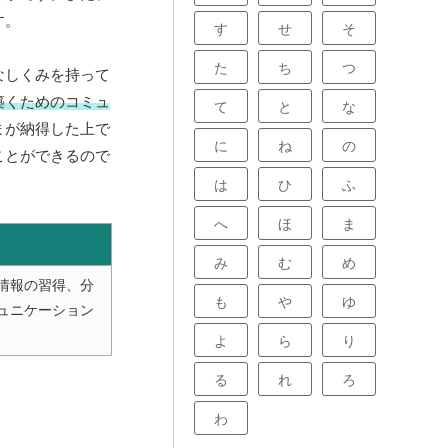
す。
す
せ
そ
た
ち
つ
なしくみを持って
築くためのコミュ
て
と
な
まが納得した上で
に
ね
の
ことができるので
は
ひ
ふ
へ
ほ
ま
み
む
め
情報の習得、分
も
や
ゆ
ュニケーション
よ
ら
り
る
れ
ろ
わ