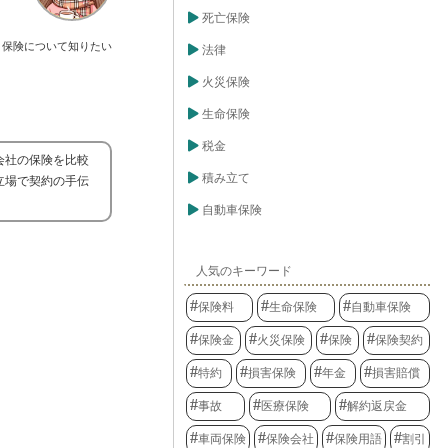
死亡保険
保険について知りたい
法律
火災保険
生命保険
税金
会社の保険を比較
積み立て
立場で契約の手伝
自動車保険
人気のキーワード
保険料
生命保険
自動車保険
保険金
火災保険
保険
保険契約
特約
損害保険
年金
損害賠償
事故
医療保険
解約返戻金
車両保険
保険会社
保険用語
割引