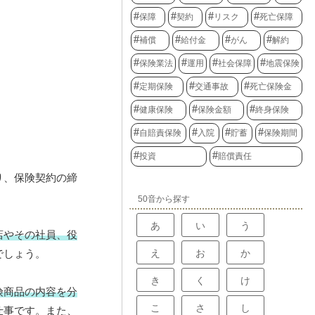
保障
契約
リスク
死亡保障
補償
給付金
がん
解約
保険業法
運用
社会保障
地震保険
定期保険
交通事故
死亡保険金
健康保険
保険金額
終身保険
自賠責保険
入院
貯蓄
保険期間
投資
賠償責任
り、保険契約の締
50音から探す
あ
い
う
店やその社員、役
え
お
か
でしょう。
き
く
け
険商品の内容を分
こ
さ
し
仕事です。また、