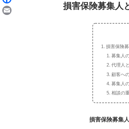
d
損害保険募集人
i
F
i
n
a
t
E
e
c
m
e
a
b
損害保険募
i
o
募集人
l
o
代理人
k
顧客へ
募集人
相談の
損害保険募集