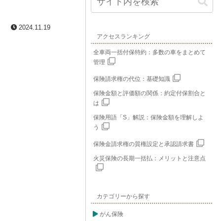
2024.11.19
アクセスランキング
全車両一括付保特約：多数の車をまとめて
管理
保険請求権の代位：基礎知識
保険金額と評価額の関係：約定付保割合と
は
保険用語「S」解説：保険金額を理解しよ
う
保険金請求権の質権設定と承認請求書
火災保険の長期一括払：メリットと注意点
カテゴリーから探す
がん保険