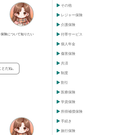
その他
レジャー保険
介護保険
保険について知りたい
付帯サービス
個人年金
傷害保険
共済
ことだね。
制度
割引
医療保険
学資保険
所得補償保険
手続き
旅行保険