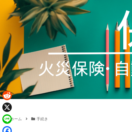
R
e
X
ホーム
手続き
d
L