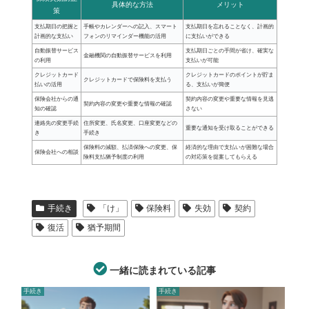
具体的な方法
メリット
策
支払期日の把握と
手帳やカレンダーへの記入、スマート
支払期日を忘れることなく、計画的
計画的な支払い
フォンのリマインダー機能の活用
に支払いができる
自動振替サービス
支払期日ごとの手間が省け、確実な
金融機関の自動振替サービスを利用
の利用
支払いが可能
クレジットカード
クレジットカードのポイントが貯ま
クレジットカードで保険料を支払う
払いの活用
る、支払いが簡便
保険会社からの通
契約内容の変更や重要な情報を見逃
契約内容の変更や重要な情報の確認
知の確認
さない
連絡先の変更手続
住所変更、氏名変更、口座変更などの
重要な通知を受け取ることができる
き
手続き
保険料の減額、払済保険への変更、保
経済的な理由で支払いが困難な場合
保険会社への相談
険料支払猶予制度の利用
の対応策を提案してもらえる
手続き
「け」
保険料
失効
契約
復活
猶予期間
一緒に読まれている記事
手続き
手続き