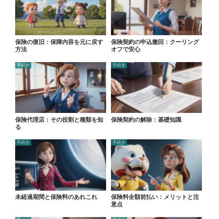
保険の復旧：保障内容を元に戻す
保険契約の申込撤回：クーリング
方法
オフで安心
手続き
手続き
保険代理店：その役割と種類を知
保険契約の解除：基礎知識
る
手続き
手続き
未経過期間と保険料のあれこれ
保険料全額前払い：メリットと注
意点