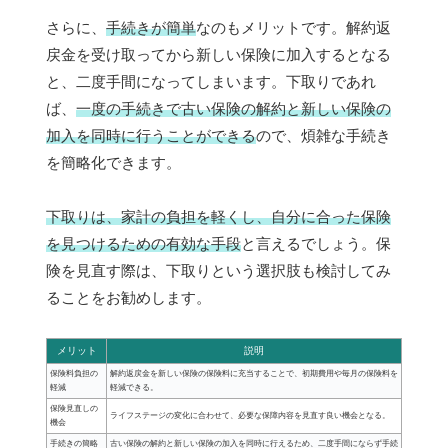
さらに、
手続きが簡単
なのもメリットです。解約返
戻金を受け取ってから新しい保険に加入するとなる
と、二度手間になってしまいます。下取りであれ
ば、
一度の手続きで古い保険の解約と新しい保険の
加入を同時に行うことができる
ので、煩雑な手続き
を簡略化できます。
下取りは、家計の負担を軽くし、自分に合った保険
を見つけるための有効な手段
と言えるでしょう。保
険を見直す際は、下取りという選択肢も検討してみ
ることをお勧めします。
メリット
説明
保険料負担の
解約返戻金を新しい保険の保険料に充当することで、初期費用や毎月の保険料を
軽減
軽減できる。
保険見直しの
ライフステージの変化に合わせて、必要な保障内容を見直す良い機会となる。
機会
手続きの簡略
古い保険の解約と新しい保険の加入を同時に行えるため、二度手間にならず手続