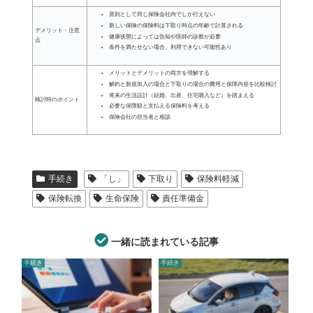
原則として同じ保険会社内でしか行えない
新しい保険の保険料は下取り時点の年齢で計算される
デメリット・注意
健康状態によっては告知や医師の診察が必要
点
条件を満たせない場合、利用できない可能性あり
メリットとデメリットの両方を理解する
解約と新規加入の場合と下取りの場合の費用と保障内容を比較検討
将来の生活設計（結婚、出産、住宅購入など）を踏まえる
検討時のポイント
必要な保障額と支払える保険料を考える
保険会社の担当者と相談
手続き
「し」
下取り
保険料軽減
保険転換
生命保険
責任準備金
一緒に読まれている記事
手続き
手続き