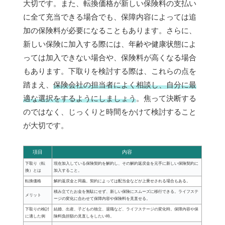
大切です。また、転換価格が新しい保険料の支払い
に全て充当できる場合でも、保障内容によっては追
加の保険料が必要になることもあります。さらに、
新しい保険に加入する際には、年齢や健康状態によ
っては加入できない場合や、保険料が高くなる場合
もあります。下取りを検討する際は、これらの点を
踏まえ、
保険会社の担当者によく相談し、自分に最
適な選択をするようにしましょう
。焦って決断する
のではなく、じっくりと時間をかけて検討すること
が大切です。
項目
内容
下取り（転
現在加入している保険契約を解約し、その解約返戻金を元手に新しい保険契約に
換）とは
加入すること。
転換価格
解約返戻金と同義。契約によっては配当金などが上乗せされる場合もある。
積み立てたお金を無駄にせず、新しい保険にスムーズに移行できる。ライフステ
メリット
ージの変化に合わせて保障内容や保険料を見直せる。
下取りの検討
結婚、出産、子どもの独立、退職など、ライフステージの変化時。保障内容や保
に適した例
険料負担額の見直しをしたい時。