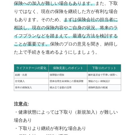
保険への加入が難しい場合もあります。
また、下取
りではなく、現在の保険を継続した方が有利な場合
もあります。そのため、
まずは保険会社の担当者に
相談し、現在の保険内容やご自身の状況、将来のラ
イフプランなどを踏まえて、最適な方法を検討する
ことが重要です。
保険のプロの意見を聞き、納得し
た上で手続きを進めるようにしましょう。
ライフステージの変化
保険見直しのポイント
下取りのメリット
結婚・出産
保障額の増加
解約返戻金で手厚い保障へ
住宅購入
団体信用生命保険との重複調整
無駄のない保険設計
長年の保険加入
積み立て金額の活用
保険料負担の軽減
注意点:
・健康状態によっては下取り（新規加入）が難しい
場合あり
・下取りより継続が有利な場合あり