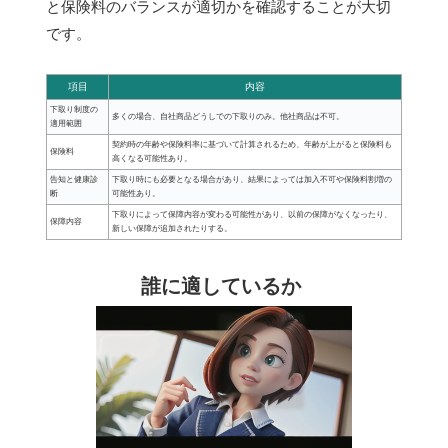
と保険料のバランスが適切かを確認することが大切
です。
項目
内容
下取り制度の
多くの場合、自社商品どうしでの下取りのみ。他社商品は不可。
適用範囲
契約時の年齢や保険料率に基づいて計算されるため、年齢が上がると保険料も
保険料
高くなる可能性あり。
告知と健康診
下取り時にも必要となる場合があり、結果によっては加入不可や保険料割増の
断
可能性あり。
下取りによって保障内容が変わる可能性があり、以前の保障がなくなったり、
保障内容
新しい保障が追加されたりする。
誰に適しているか