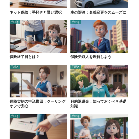
ネット保険：手軽さと賢い選択
車の譲渡：名義変更をスムーズに
手続き
手続き
保険終了日とは？
保険受取人を理解しよう
手続き
手続き
保険契約の申込撤回：クーリング
解約返還金：知っておくべき基礎
オフで安心
知識
手続き
手続き