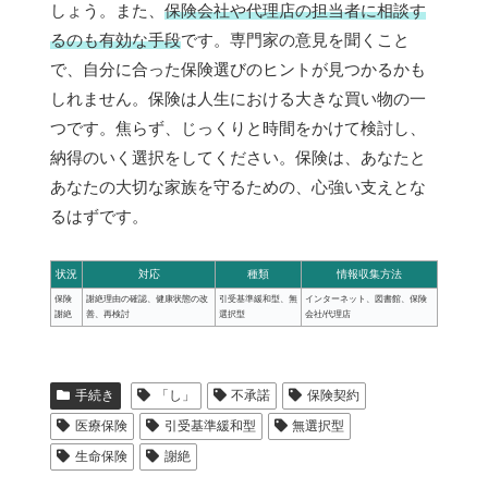
しょう。また、
保険会社や代理店の担当者に相談す
るのも有効な手段
です。専門家の意見を聞くこと
で、自分に合った保険選びのヒントが見つかるかも
しれません。保険は人生における大きな買い物の一
つです。焦らず、じっくりと時間をかけて検討し、
納得のいく選択をしてください。保険は、あなたと
あなたの大切な家族を守るための、心強い支えとな
るはずです。
状況
対応
種類
情報収集方法
保険
謝絶理由の確認、健康状態の改
引受基準緩和型、無
インターネット、図書館、保険
謝絶
善、再検討
選択型
会社/代理店
手続き
「し」
不承諾
保険契約
医療保険
引受基準緩和型
無選択型
生命保険
謝絶