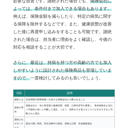
必要な措置です。謝絶された場合でも、
保険会社に
よっては、条件付きで加入できる場合もあります。
例えば、保険金額を減らしたり、特定の病気に関す
る保障を除外するなどです。また、健康状態が改善
した後に再度申し込みをすることも可能です。謝絶
された場合は、担当者に理由をよく確認し、今後の
対応を相談することが大切です。
さらに、最近は、持病を持つ方や高齢の方でも加入
しやすいように設計された保険商品も登場していま
すので、
一度検討してみるのも良いでしょう。
項目
説明
謝絶とは
生命保険や医療保険への加入を保険会社から断られること
保険会社が、加入希望者の健康状態、病歴、仕事内容等を審査し、将来保険金を支払
謝絶の理
う可能性が高いと判断した場合。つまり、保障を引き受けるリスクが大きすぎると判
由
断された場合。
謝絶され
やすいケ
過去の重い病気、現在治療中の病気、危険な仕事、告知義務違反
ース