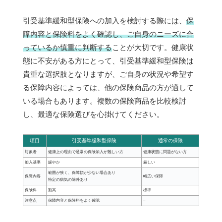
引受基準緩和型保険への加入を検討する際には、
保
障内容と保険料をよく確認し、ご自身のニーズに合
っているか慎重に判断する
ことが大切です。健康状
態に不安がある方にとって、引受基準緩和型保険は
貴重な選択肢となりますが、ご自身の状況や希望す
る保障内容によっては、他の保険商品の方が適して
いる場合もあります。複数の保険商品を比較検討
し、最適な保険選びを心掛けてください。
項目
引受基準緩和型保険
通常の保険
対象者
健康上の理由で通常の保険加入が難しい方
健康状態に問題がない方
加入基準
緩やか
厳しい
範囲が狭く、保障額が少ない場合あり
保障内容
幅広い保障
特定の病気の除外あり
保険料
割高
標準
注意点
保障内容と保険料をよく確認
–