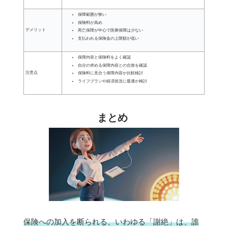
保障範囲が狭い
保険料が高め
デメリット
死亡保障が中心で医療保障は少ない
支払われる保険金の上限額が低い
保障内容と保険料をよく確認
自分の求める保障内容との合致を確認
注意点
保険料に見合う保障内容か比較検討
ライフプランや経済状況に最適か検討
まとめ
保険への加入を断られる、いわゆる「謝絶」は、誰