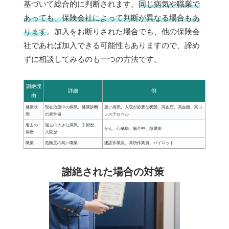
基づいて総合的に判断されます。
同じ病気や職業で
あっても、保険会社によって判断が異なる場合もあ
ります
。加入をお断りされた場合でも、他の保険会
社であれば加入できる可能性もありますので、諦め
ずに相談してみるのも一つの方法です。
謝絶理
詳細
例
由
健康状
現在治療中の病気、健康診断
重い病気、入院が必要な状態、高血圧、高血糖、高コ
態
の異常値
レステロール
過去の
過去の大きな病気、手術歴、
がん、心臓病、脳卒中、糖尿病
病歴
入院歴
職業
危険度の高い職業
建設作業員、高所作業員、パイロット
謝絶された場合の対策