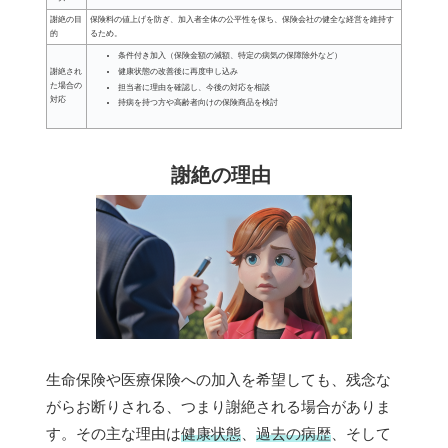
謝絶の目
保険料の値上げを防ぎ、加入者全体の公平性を保ち、保険会社の健全な経営を維持す
的
るため。
条件付き加入（保険金額の減額、特定の病気の保障除外など）
謝絶され
健康状態の改善後に再度申し込み
た場合の
担当者に理由を確認し、今後の対応を相談
対応
持病を持つ方や高齢者向けの保険商品を検討
謝絶の理由
生命保険や医療保険への加入を希望しても、残念な
がらお断りされる、つまり謝絶される場合がありま
す。その主な理由は
健康状態
、
過去の病歴
、そして