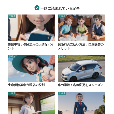
一緒に読まれている記事
手続き
手続き
告知事項：保険加入の大切なポイ
保険料の支払い方法：口座振替の
ント
メリット
手続き
手続き
生命保険募集代理店の役割
車の譲渡：名義変更をスムーズに
手続き
手続き