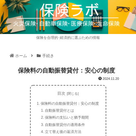
保険を合理的･経済的に選ぶための情報
ホーム
手続き
保険料の自動振替貸付：安心の制度
2024.11.20
目次
保険料の自動振替貸付：安心の制度
自動振替貸付とは
保険料の支払いと猶予期間
自動振替貸付の適用条件
立て替え後の返済方法