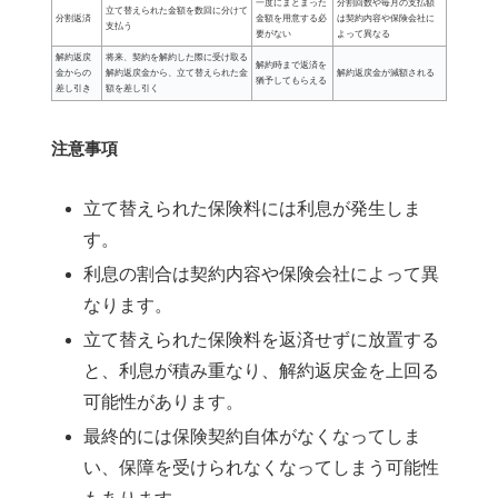
一度にまとまった
分割回数や毎月の支払額
立て替えられた金額を数回に分けて
分割返済
金額を用意する必
は契約内容や保険会社に
支払う
要がない
よって異なる
解約返戻
将来、契約を解約した際に受け取る
解約時まで返済を
金からの
解約返戻金から、立て替えられた金
解約返戻金が減額される
猶予してもらえる
差し引き
額を差し引く
注意事項
立て替えられた保険料には利息が発生しま
す。
利息の割合は契約内容や保険会社によって異
なります。
立て替えられた保険料を返済せずに放置する
と、利息が積み重なり、解約返戻金を上回る
可能性があります。
最終的には保険契約自体がなくなってしま
い、保障を受けられなくなってしまう可能性