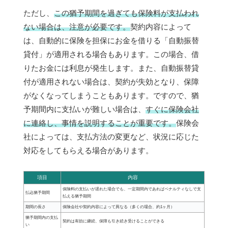
ただし、
この猶予期間を過ぎても保険料が支払われ
ない場合は、注意が必要です。
契約内容によって
は、自動的に保険を担保にお金を借りる「自動振替
貸付」が適用される場合もあります。この場合、借
りたお金には利息が発生します。また、自動振替貸
付が適用されない場合は、契約が失効となり、保障
がなくなってしまうこともあります。ですので、猶
予期間内に支払いが難しい場合は、
すぐに保険会社
に連絡し、事情を説明することが重要です。
保険会
社によっては、支払方法の変更など、状況に応じた
対応をしてもらえる場合があります。
項目
内容
保険料の支払いが遅れた場合でも、一定期間内であればペナルティなしで支
払込猶予期間
払える猶予期間
期間の長さ
保険会社や契約内容によって異なる（多くの場合、約1ヶ月）
猶予期間内の支払
契約は有効に継続、保障も引き続き受けることができる
い