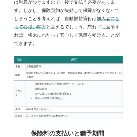
は利息がつきますので、後で支払う必要がありま
す。しかし、保険契約が失効して保障がなくなって
しまうことを考えれば、自動振替貸付は
加入者にと
って心強い味方
と言えるでしょう。忘れずに返済す
れば、将来にわたって安心して保障を受けることが
できます。
項目
内容
名称
自動振替貸付
保険料支払いを忘れてしまった場合、解約返戻金から自動的に保険料を立て替えてくれ
概要
る制度
保険料の支払いを一時的に猶予してもらえる
保障の継続
メリッ
万一の際にも給付金を受け取れる
ト
遺族への保障が途切れない
条件
解約返戻金があること
注意点
立て替えられた保険料には利息がつく
保険料の支払いと猶予期間