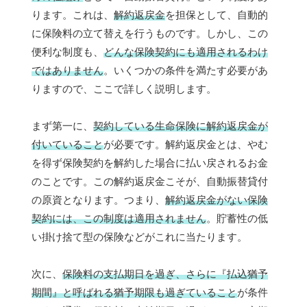
ります。これは、
解約返戻金
を担保として、自動的
に保険料の立て替えを行うものです。しかし、この
便利な制度も、
どんな保険契約にも適用されるわけ
ではありません
。いくつかの条件を満たす必要があ
りますので、ここで詳しく説明します。
まず第一に、
契約している生命保険に解約返戻金が
付いていること
が必要です。解約返戻金とは、やむ
を得ず保険契約を解約した場合に払い戻されるお金
のことです。この解約返戻金こそが、自動振替貸付
の原資となります。つまり、
解約返戻金がない保険
契約には、この制度は適用されません
。貯蓄性の低
い掛け捨て型の保険などがこれに当たります。
次に、
保険料の支払期日を過ぎ、さらに『払込猶予
期間』と呼ばれる猶予期限も過ぎていること
が条件