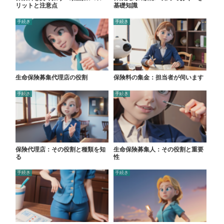
リットと注意点
基礎知識
手続き
手続き
生命保険募集代理店の役割
保険料の集金：担当者が伺います
手続き
手続き
保険代理店：その役割と種類を知
生命保険募集人：その役割と重要
る
性
手続き
手続き