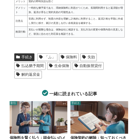
メリット
契約の即時失効を防ぐ
デメリッ
一時的な猶予策であり、滞納保険料に利息がつくため、長期間利用すると返済額が増
ト
加。返済が滞ると契約失効の可能性あり。
安易に利用せず、制度の内容を理解し計画的に利用すること。返済計画を早期に作成
注意点
し実行に移す。家計の見直しを行い余裕資金を確保する。
支払いが困難な場合は、保険会社に相談する。支払方法の変更や保障内容の見直しな
推奨行動
ど、状況に合わせた対応策を相談できる。
手続き
「ふ」
保険料
失効
払込猶予期間
生命保険
自動振替貸付
解約返戻金
一緒に読まれている記事
割引
手続き
保険料を賢く払う：頭金払いのメ
保険契約の解除：知っておくべき