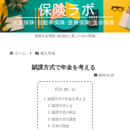
保険を合理的･経済的に選ぶための情報
ホーム
個人年金
賦課方式で年金を考える
2024.11.19
目次
賦課方式で年金を考える
賦課方式とは
賦課方式の利点
賦課方式の課題
日本の現状