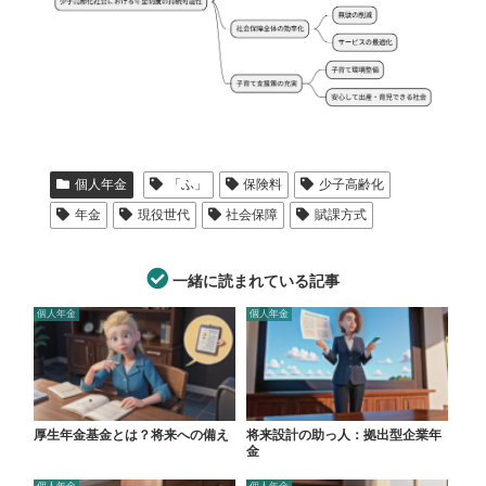
個人年金
「ふ」
保険料
少子高齢化
年金
現役世代
社会保障
賦課方式
一緒に読まれている記事
個人年金
個人年金
厚生年金基金とは？将来への備え
将来設計の助っ人：拠出型企業年
金