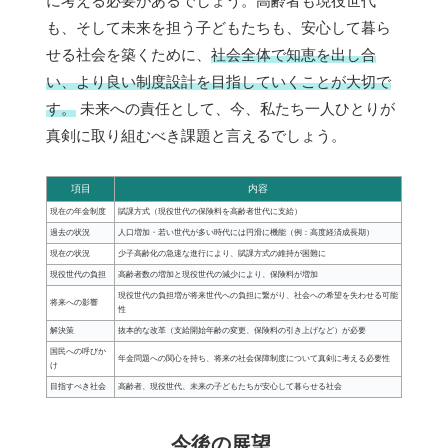
に考える必要があるでしょう。高齢者も現役世代
も、そして未来を担う子どもたちも、安心して暮ら
せる社会を築くために、
社会全体で知恵を出し合
い、より良い制度設計を目指していくことが大切で
す。
未来への責任として、今、私たち一人ひとりが
真剣に取り組むべき課題と言えるでしょう。
項目
内容
現在の年金制度
賦課方式（現役世代の保険料を高齢者世代に支給）
過去の状況
人口増加・若い世代が多い時代には円滑に機能（例：高度経済成長期）
現在の状況
少子高齢化の急速な進行により、賦課方式の維持が困難に
現役世代の負担
高齢者数の増加と現役世代の減少により、保険料が増加
現役世代の負担増が将来世代への負担に繋がり、社会への希望を失わせる可能
将来への影響
性
解決策
抜本的な改革（支給開始年齢の変更、保険料の引き上げなど）が必要
国民への呼びか
年金問題への関心を持ち、将来の社会保障制度について真剣に考える必要性
け
目指すべき社会
高齢者、現役世代、未来の子どもたちが安心して暮らせる社会
今後の展望