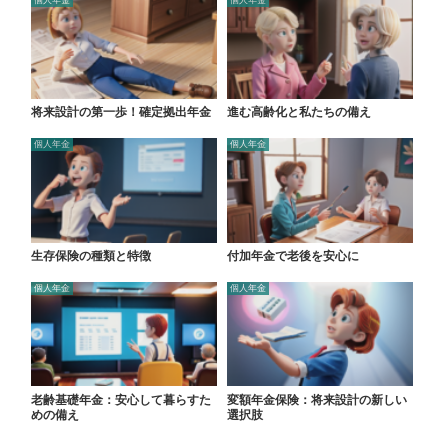
個人年金
個人年金
将来設計の第一歩！確定拠出年金
進む高齢化と私たちの備え
個人年金
個人年金
生存保険の種類と特徴
付加年金で老後を安心に
個人年金
個人年金
老齢基礎年金：安心して暮らすた
変額年金保険：将来設計の新しい
めの備え
選択肢