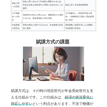
賃金上昇に合わせて年金額も調整されるため、
賃金上昇
年金生活者も現役世代と同様に生活のゆとりを
賃金上昇→年金受給額増加
への対応
維持。
少子高齢
少子高齢化→（現役世代収入増
現役世代の収入が増えれば、保険料収入も増加
化への対
加）→保険料収入増加→受給者増
するため、受給者増加に対応可能。
応
加に対応
年金制度
景気の変化に対応できるため、年金制度を安定
景気変動→賦課方式による調整→
の安定化
的に運営。
年金制度の安定化
賦課方式の課題
賦課方式は、その時の現役世代が年金受給世代を支
える仕組みです。この仕組みは、
経済の状況変化に
対応しやすい
という利点があります。不況で物価が