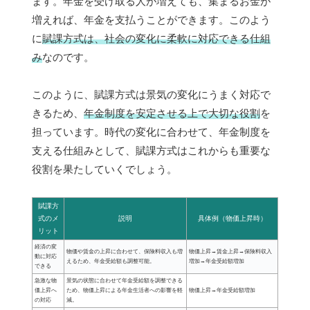
ます。年金を受け取る人が増えても、集まるお金が
増えれば、年金を支払うことができます。このよう
に
賦課方式は、社会の変化に柔軟に対応できる仕組
み
なのです。
このように、賦課方式は景気の変化にうまく対応で
きるため、
年金制度を安定させる上で大切な役割
を
担っています。時代の変化に合わせて、年金制度を
支える仕組みとして、賦課方式はこれからも重要な
役割を果たしていくでしょう。
賦課方
式のメ
説明
具体例（物価上昇時）
リット
経済の変
物価や賃金の上昇に合わせて、保険料収入も増
物価上昇→賃金上昇→保険料収入
動に対応
えるため、年金受給額も調整可能。
増加→年金受給額増加
できる
急激な物
景気の状態に合わせて年金受給額を調整できる
価上昇へ
ため、物価上昇による年金生活者への影響を軽
物価上昇→年金受給額増加
の対応
減。