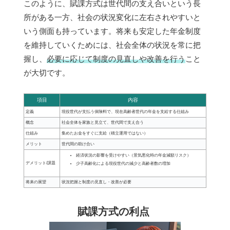
このように、賦課方式は世代間の支え合いという長
所がある一方、社会の状況変化に左右されやすいと
いう側面も持っています。将来も安定した年金制度
を維持していくためには、社会全体の状況を常に把
握し、
必要に応じて制度の見直しや改善を行う
こと
が大切です。
項目
内容
定義
現役世代が支払う保険料で、現在高齢者世代の年金を支給する仕組み
概念
社会全体を家族と見立て、世代間で支え合う
仕組み
集めたお金をすぐに支給（積立運用ではない）
メリット
世代間の助け合い
経済状況の影響を受けやすい（景気悪化時の年金減額リスク）
デメリット/課題
少子高齢化による現役世代の減少と高齢者数の増加
将来の展望
状況把握と制度の見直し・改善が必要
賦課方式の利点