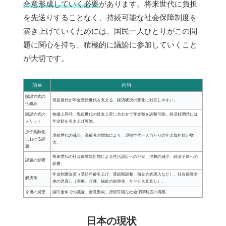
合意形成していく必要
があります。将来世代に負担
を先送りすることなく、持続可能な社会保障制度を
築き上げていくためには、国民一人ひとりがこの問
題に関心を持ち、積極的に議論に参加していくこと
が大切です。
項目
内容
賦課方式の
現役世代が年金受給世代を支える。経済状況の変化に対応しやすい。
仕組み
賦課方式の
物価上昇時、現役世代の賃金上昇に合わせて年金額を調整可能。経済好調時には
メリット
年金額を引き上げ可能。
少子高齢化
現役世代の減少、高齢者の増加により、現役世代一人当たりの年金負担額が増
における課
大。
題
将来世代の社会保障負担増による生活設計への不安、消費の減少、経済全体への
課題の影響
影響。
年金制度改革（受給年齢引上げ、受給額調整、積立方式導入など）、社会保障全
解決策
体の見直し（医療、介護、福祉の効率化、サービス見直し）。
今後の展望
国民全体での議論、合意形成、持続可能な社会保障制度の構築。
日本の現状