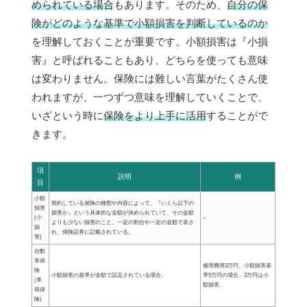
められている場合
もあります。そのため、
自分の保
険がどのような基準で小額損害を判断しているのか
を理解しておくことが重要です。小額損害は『小損
害』と呼ばれることもあり、どちらを使っても意味
は変わりません。保険には難しい言葉がたくさん使
われますが、一つずつ意味を理解していくことで、
いざという時に
保険をより上手に活用
することがで
きます。
項
説明
例
目
小額
契約している保険の種類や内容によって、『いくら以下の
損害
損害か』という具体的な金額が決められていて、その金額
(小
–
よりも少ない損害のこと。一定の割合や一定の金額で表さ
損
れ、保険証券に記載されている。
害)
自動
車保
修理費用3万円、小額損害基
険
小額損害の基準が金額で設定されている場合。
準5万円の場合、3万円は小
(車
額損害。
両保
険)