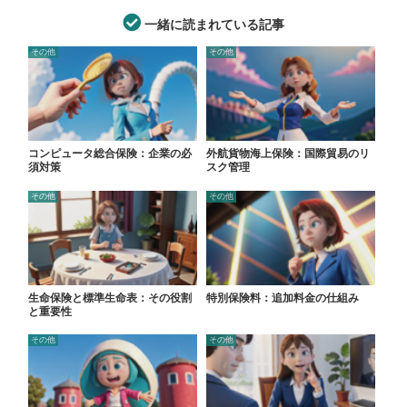
一緒に読まれている記事
その他
その他
コンピュータ総合保険：企業の必
外航貨物海上保険：国際貿易のリ
須対策
スク管理
その他
その他
生命保険と標準生命表：その役割
特別保険料：追加料金の仕組み
と重要性
その他
その他