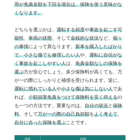
用が免責金額を下回る場合は、保険を使う意味がな
くなります。
どちらを選ぶかは、
運転する頻度
や
事故を起こす可
能性
、
車両の状態
、そして
金銭的な状況
など、
個々
の事情
によって異なります。
新車を購入したばかり
で、小さな傷でも修理したい人
や、
運転に自信がな
く事故を起こしやすい人
は、
免責金額なしの保険を
選ぶ
方が安心でしょう。多少保険料が高くても、万
が一の際にしっかりと補償を受けられます。逆に、
運転に慣れている人
や
小さな傷は気にしない人
であ
れば、
小額損害免責をつけて保険料を安く抑える
の
も一つの方法です。重要なのは、
自分の状況
と
保険
料
、そして
万が一の際の自己負担額
を
よく考えて
、
自分に合った保険を選ぶ
ことです。
項目
内容