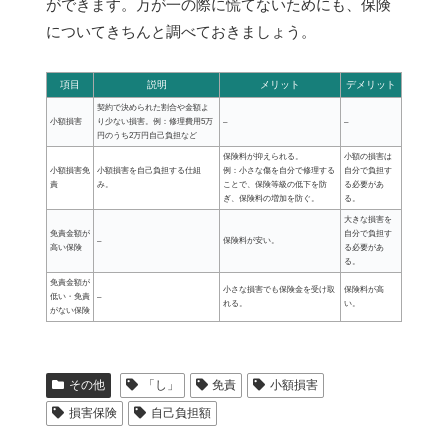
ができます。万が一の際に慌てないためにも、保険
についてきちんと調べておきましょう。
項目
説明
メリット
デメリット
契約で決められた割合や金額よ
小額損害
り少ない損害。例：修理費用5万
–
–
円のうち2万円自己負担など
保険料が抑えられる。
小額の損害は
小額損害免
小額損害を自己負担する仕組
例：小さな傷を自分で修理する
自分で負担す
責
み。
ことで、保険等級の低下を防
る必要があ
ぎ、保険料の増加を防ぐ。
る。
大きな損害を
免責金額が
自分で負担す
–
保険料が安い。
高い保険
る必要があ
る。
免責金額が
小さな損害でも保険金を受け取
保険料が高
低い・免責
–
れる。
い。
がない保険
その他
「し」
免責
小額損害
損害保険
自己負担額