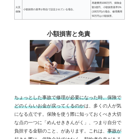
再建費用1000万円、保険金
火災
額1億円、小額損害基準1%
小額損害の基準が割合で設定されている場合。
保険
(100万円)の場合、修理費用
50万円は小額損害。
小額損害と免責
ちょっとした事故で修理が必要になった時、保険で
どのくらいお金が戻ってくるのか
は、多くの人が気
になる点です。保険を使う際に知っておくべき大切
な点の一つに「めんせききんがく」、つまり自分で
負担する金額のこと、があります。これは、
事故が