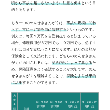
頃から事故を起こさないように注意を促す
という目
的もあります。
もう一つのめんせききんがくは、
事故の規模に関わ
らず、常に一定額を自己負担する
というものです。
例えば、毎回１万円を自己負担すると決まっている
場合、修理費用が３万円でも１０万円でも、必ず１
万円は自分で支払うことになります。残りの金額が
保険金として支払われます。どちらのめんせききん
がくが適用されるかは、
契約内容によって異なる
た
め、保険証券をよく確認することが大切です。めん
せききんがくを理解することで、
保険をより効果的
に活用
することができます。
免
責
例：免責金
例：免責金
例：免責金額
例：免責金額1
金
額5万円、
額5万円、
1万円（定
万円（定
額
説明