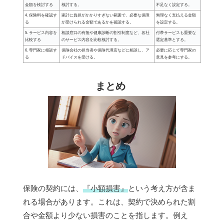
金額を検討する
検討する。
不足なく設定する。
4. 保険料を確認す
家計に負担がかかりすぎない範囲で、必要な保障
無理なく支払える金額
る
が受けられる金額であるかを確認する。
を設定する。
5. サービス内容を
相談窓口の有無や健康診断の割引制度など、各社
付帯サービスも重要な
比較する
のサービス内容を比較検討する。
選定基準とする。
6. 専門家に相談す
保険会社の担当者や保険代理店などに相談し、ア
必要に応じて専門家の
る
ドバイスを受ける。
意見を参考にする。
まとめ
保険の契約には、
『小額損害』
という考え方が含ま
れる場合があります。これは、契約で決められた割
合や金額より少ない損害のことを指します。例え