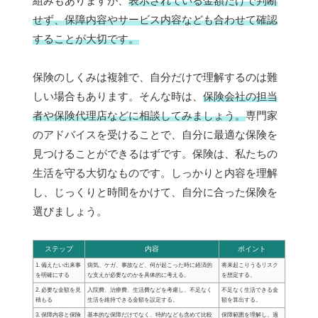
組みもありますが、
表示されている金額だけで判断
せず、保障内容やサービス内容なども合わせて確認
することが大切です。
保険のしくみは複雑で、自分だけで理解するのは難
しい場合もあります。そんな時は、
保険会社の担当
者や保険代理店などに相談してみましょう。
専門家
のアドバイスを受けることで、自分に最適な保険を
見つけることができるはずです。保険は、私たちの
生活を守る大切なものです。しっかりと内容を理解
し、じっくりと時間をかけて、自分に合った保険を
選びましょう。
ステップ
内容
ポイント
1. 備えたい出来事
病気、ケガ、事故など、何が起こった時に経済的
将来起こりうるリスク
を明確にする
な支えが必要なのかを具体的に考える。
を想定する。
2. 必要な金額を見
入院費、治療費、生活費などを考慮し、不足なく
不足なく生活できる金
積もる
生活を維持できる金額を設定する。
額を算出する。
3. 保障内容と保険
基本的な保障だけでなく、特約なども含めて比較
保障範囲を理解し、過