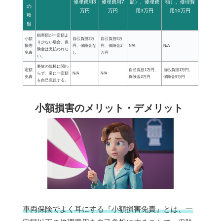
修理費用3
修理費用7
額）、修理費
額）、修理費
の
万円
万円
用3万円
用10万円
種
類
損害額が一定額よ
小額
自己負担3万
自己負担5万
り少ない場合、保
損害
円、保険金な
円、保険金2
N/A
N/A
険金は支払われな
免責
し
万円
い。
事故の規模に関わ
定額
自己負担1万円、
自己負担1万円、
らず、常に一定額
N/A
N/A
免責
保険金2万円
保険金9万円
を自己負担する。
小額損害のメリット・デメリット
車両保険でよく耳にする『小額損害免責』とは、一