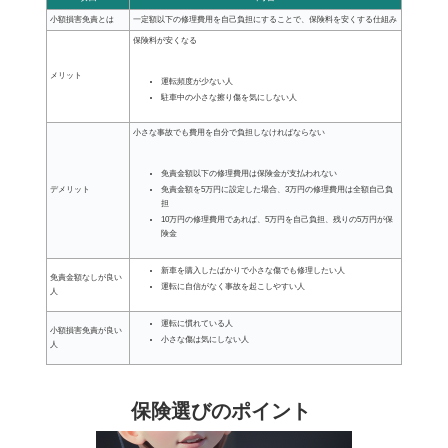
小額損害免責とは
一定額以下の修理費用を自己負担にすることで、保険料を安くする仕組み
保険料が安くなる
メリット
運転頻度が少ない人
駐車中の小さな擦り傷を気にしない人
小さな事故でも費用を自分で負担しなければならない
免責金額以下の修理費用は保険金が支払われない
免責金額を5万円に設定した場合、3万円の修理費用は全額自己負
デメリット
担
10万円の修理費用であれば、5万円を自己負担、残りの5万円が保
険金
新車を購入したばかりで小さな傷でも修理したい人
免責金額なしが良い
運転に自信がなく事故を起こしやすい人
人
運転に慣れている人
小額損害免責が良い
小さな傷は気にしない人
人
保険選びのポイント