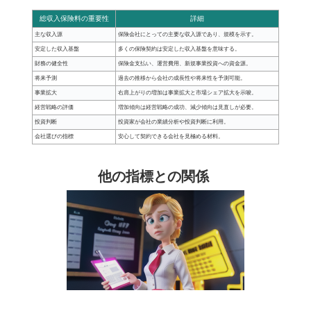
総収入保険料の重要性
詳細
主な収入源
保険会社にとっての主要な収入源であり、規模を示す。
安定した収入基盤
多くの保険契約は安定した収入基盤を意味する。
財務の健全性
保険金支払い、運営費用、新規事業投資への資金源。
将来予測
過去の推移から会社の成長性や将来性を予測可能。
事業拡大
右肩上がりの増加は事業拡大と市場シェア拡大を示唆。
経営戦略の評価
増加傾向は経営戦略の成功、減少傾向は見直しが必要。
投資判断
投資家が会社の業績分析や投資判断に利用。
会社選びの指標
安心して契約できる会社を見極める材料。
他の指標との関係