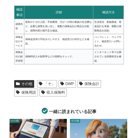
確認
詳細
確認方法
事項
病気やケガの入院・手術費用、万が一の時の家族の生活費な
生活状況、家族構成、将
保障内
ど、必要な保障を洗い出し、複数の保険会社の商品を比較
来設計を考慮。複数の保
容
し、保障内容の過不足を確認。
険商品を比較。
保険会
パンフレット、ウェブサ
保険金請求の手続きのしやすさ、相談窓口の対応などを確
社のサ
イト、相談窓口への問い
認。
ービス
合わせ。
保険会
インターネット等で公開
社の経
保険料収入や損害率などの指標をチェック。
されている財務状況を確
営状態
認。
その他
「そ」
GWP
保険会計
保険用語
収入保険料
一緒に読まれている記事
その他
その他