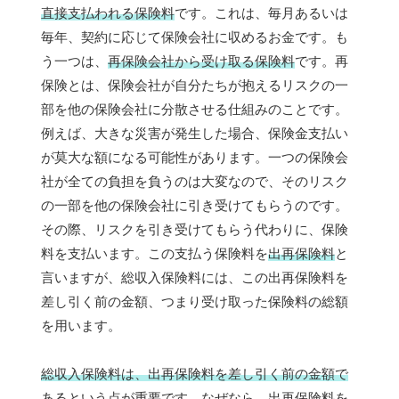
直接支払われる保険料
です。これは、毎月あるいは
毎年、契約に応じて保険会社に収めるお金です。も
う一つは、
再保険会社から受け取る保険料
です。再
保険とは、保険会社が自分たちが抱えるリスクの一
部を他の保険会社に分散させる仕組みのことです。
例えば、大きな災害が発生した場合、保険金支払い
が莫大な額になる可能性があります。一つの保険会
社が全ての負担を負うのは大変なので、そのリスク
の一部を他の保険会社に引き受けてもらうのです。
その際、リスクを引き受けてもらう代わりに、保険
料を支払います。この支払う保険料を
出再保険料
と
言いますが、総収入保険料には、この出再保険料を
差し引く前の金額、つまり受け取った保険料の総額
を用います。
総収入保険料は、出再保険料を差し引く前の金額で
ある
という点が重要です。なぜなら、出再保険料を