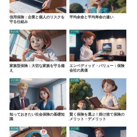
信用保険：企業と個人のリスクを
平均余命と平均寿命の違い
守る仕組み
その他
その他
家族型保険：大切な家族を守る備
エンベディッド・バリュー：保険
え
会社の真価
その他
その他
知っておきたい社会保険の基礎知
賢く保険を選ぶ！掛け捨て保険の
識
メリット・デメリット
その他
その他