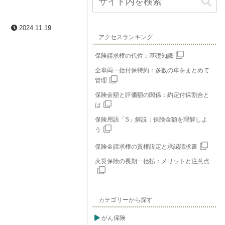
2024.11.19
アクセスランキング
保険請求権の代位：基礎知識
全車両一括付保特約：多数の車をまとめて
管理
保険金額と評価額の関係：約定付保割合と
は
保険用語「S」解説：保険金額を理解しよ
う
保険金請求権の質権設定と承認請求書
火災保険の長期一括払：メリットと注意点
カテゴリーから探す
がん保険