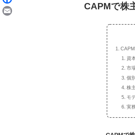
d
CAPMで
i
F
i
n
a
t
E
e
c
m
e
a
b
CAP
i
o
資
l
o
市
k
個
株
モ
実