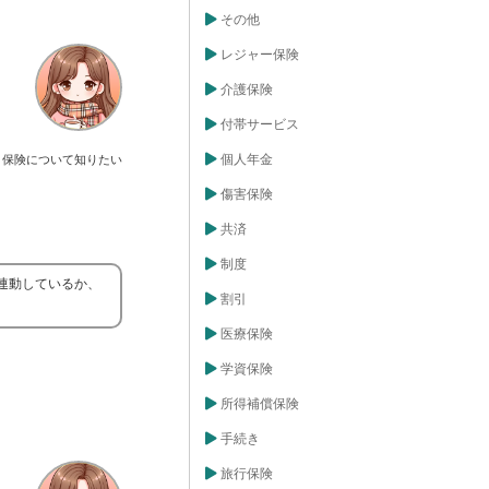
その他
レジャー保険
介護保険
付帯サービス
個人年金
保険について知りたい
傷害保険
共済
制度
連動しているか、
割引
医療保険
学資保険
所得補償保険
手続き
旅行保険