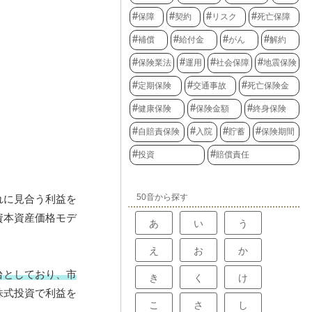
保障
契約
リスク
死亡保障
補償
給付金
がん
解約
保険業法
運用
社会保障
地震保険
定期保険
交通事故
死亡保険金
健康保険
保険金額
終身保険
自賠責保険
入院
貯蓄
保険期間
投資
賠償責任
50音から探す
れに見合う利益を
資本資産価格モデ
あ
い
う
え
お
か
台としており、市
き
く
け
株式投資で利益を
こ
さ
し