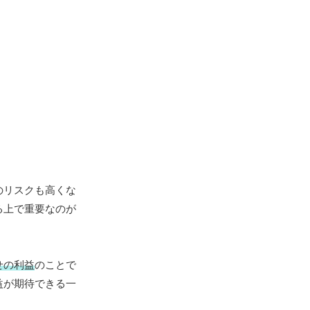
のリスクも高くな
る上で重要なのが
せの利益
のことで
益が期待できる一