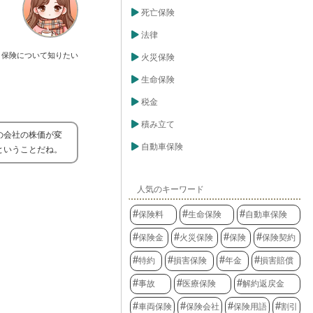
死亡保険
法律
保険について知りたい
火災保険
生命保険
税金
積み立て
の会社の株価が変
自動車保険
ということだね。
人気のキーワード
保険料
生命保険
自動車保険
保険金
火災保険
保険
保険契約
特約
損害保険
年金
損害賠償
事故
医療保険
解約返戻金
車両保険
保険会社
保険用語
割引