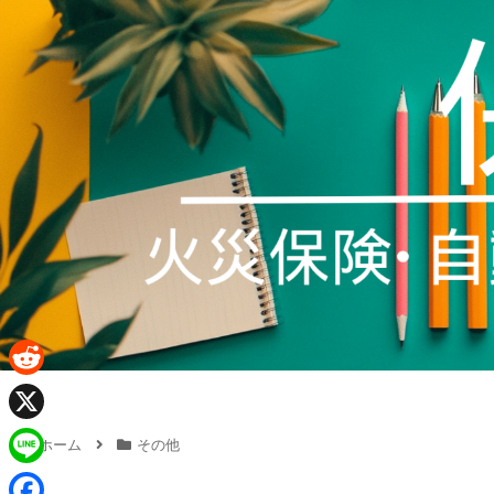
R
e
X
ホーム
その他
d
L