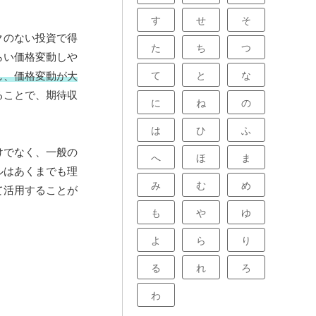
す
せ
そ
クのない投資で得
た
ち
つ
らい価格変動しや
て
と
な
し、価格変動が大
ることで、期待収
に
ね
の
は
ひ
ふ
けでなく、一般の
へ
ほ
ま
ルはあくまでも理
み
む
め
て活用することが
も
や
ゆ
よ
ら
り
る
れ
ろ
わ