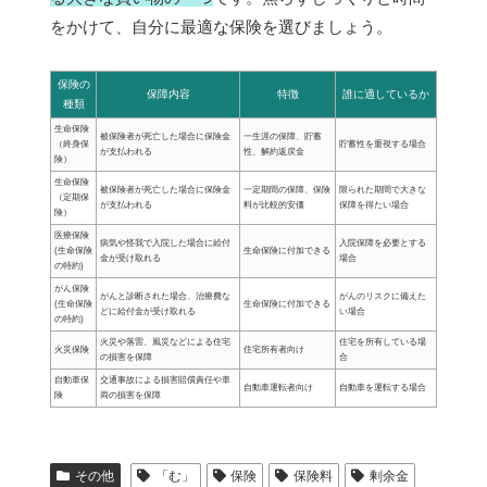
をかけて、自分に最適な保険を選びましょう。
保険の
保障内容
特徴
誰に適しているか
種類
生命保険
被保険者が死亡した場合に保険金
一生涯の保障、貯蓄
（終身保
貯蓄性を重視する場合
が支払われる
性、解約返戻金
険）
生命保険
被保険者が死亡した場合に保険金
一定期間の保障、保険
限られた期間で大きな
（定期保
が支払われる
料が比較的安価
保障を得たい場合
険）
医療保険
病気や怪我で入院した場合に給付
入院保障を必要とする
(生命保険
生命保険に付加できる
金が受け取れる
場合
の特約)
がん保険
がんと診断された場合、治療費な
がんのリスクに備えた
(生命保険
生命保険に付加できる
どに給付金が受け取れる
い場合
の特約)
火災や落雷、風災などによる住宅
住宅を所有している場
火災保険
住宅所有者向け
の損害を保障
合
自動車保
交通事故による損害賠償責任や車
自動車運転者向け
自動車を運転する場合
険
両の損害を保障
その他
「む」
保険
保険料
剰余金