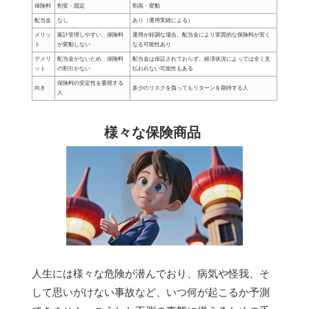
保険料
割安・固定
割高・変動
配当金
なし
あり（運用実績による）
メリッ
家計管理しやすい、保険料
運用が好調な場合、配当金により実質的な保険料が安く
ト
が変動しない
なる可能性あり
デメリ
配当金がないため、保険料
配当金は保証されておらず、経済状況によっては全く支
ット
の割引がない
払われない可能性もある
保険料の安定性を重視する
向き
多少のリスクを負ってもリターンを期待する人
人
様々な保険商品
人生には様々な危険が潜んでおり、病気や怪我、そ
して思いがけない事故など、いつ何が起こるか予測