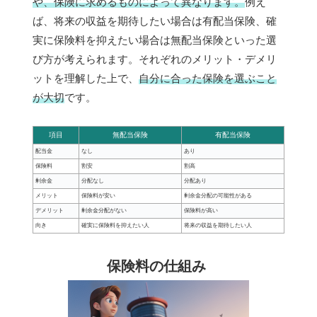
や、保険に求めるものによって異なります。
例え
ば、将来の収益を期待したい場合は有配当保険、確
実に保険料を抑えたい場合は無配当保険といった選
び方が考えられます。それぞれのメリット・デメリ
ットを理解した上で、
自分に合った保険を選ぶこと
が大切
です。
項目
無配当保険
有配当保険
配当金
なし
あり
保険料
割安
割高
剰余金
分配なし
分配あり
メリット
保険料が安い
剰余金分配の可能性がある
デメリット
剰余金分配がない
保険料が高い
向き
確実に保険料を抑えたい人
将来の収益を期待したい人
保険料の仕組み