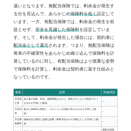
違いとなります。無配当保険では、剰余金が発生す
る分を見込んで、あらかじめ
保険料を低く
設定して
います。一方、有配当保険では、剰余金の発生を前
提とせず、
安全を見越した保険料
を設定していま
す。そして、剰余金が発生した場合には、契約者に
配当金として還元
されます。つまり、無配当保険は
将来の不確実性をあらかじめ織り込んで保険料を計
算しているのに対し、有配当保険はより慎重な姿勢
で保険料を計算し、剰余金は契約者に返す仕組みと
なっているのです。
要素
説明
関連用語
予定死
加入者の年齢、性別、健康状態などから、将来どのくらいの割合で亡く
–
亡率
なるかを予測した数値。
予定利
集めた保険料を運用し、どのくらいの利益が得られるかを予測した数
–
率
値。
予定事
保険会社の運営に必要な経費（事務手続きや人件費など）を予測した数
–
業費率
値。
無配当保険、