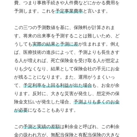
費、つまり事務手続きや人件費などにかかる費用を
予測します。これを
予定事業費率
と言います。
この三つの予測数値を基に、保険料が計算されま
す。将来の出来事を予測することは難しいため、ど
うしても
実際の結果と予測に差
が生まれます。例え
ば、医療技術の進歩によって、予測よりも長生きす
る人が増えれば、死亡保険金を受け取る人が想定よ
りも少なくなり、結果として保険会社の手元にお金
が残ることになります。また、運用がうまくいっ
て、
予定利率を上回る利益が出た場合
も、お金が余
ります。反対に、大きな災害が発生し、想定外の保
険金支払いが発生した場合、
予測よりも多くのお金
が必要
になることもあります。
この
予測と実績の差額
は剰余金と呼ばれ、この剰余
金の扱われ方が、無配当保険と有配当保険の大きな