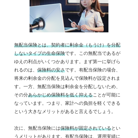
無配当保険とは、契約者に剰余金（もうけ）を分配
しないタイプの生命保険
です。この無配当であるが
ゆえの利点がいくつかあります。まず第一に挙げら
れるのは、
保険料の安さ
です。有配当保険の場合、
将来の剰余金の分配を見込んで保険料が設定されま
す。一方、無配当保険は剰余金を分配しないため、
その分
あらかじめ保険料を低く抑える
ことが可能に
なっています。つまり、家計への負担を軽くできる
という大きなメリットがあると言えるでしょう。
次に、無配当保険には
保険料が固定されている
とい
うメリットがあります。有配当保険は、運用実績に