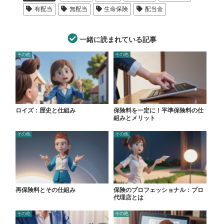
有配当
無配当
生命保険
配当金
一緒に読まれている記事
その他
その他
ロイズ：歴史と仕組み
保険料を一定に！平準保険料の仕
組みとメリット
その他
その他
再保険料とその仕組み
保険のプロフェッショナル：プロ
代理店とは
その他
その他