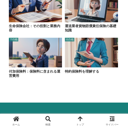
生命保険会社：その役割と業務内
運送業者貨物賠償責任保険の基礎
容
知識
その他
その他
付加保険料：保険料に含まれる運
特約保険料を理解する
営費用
© 2024 保険ラボ.
ホーム
検索
トップ
サイドバー