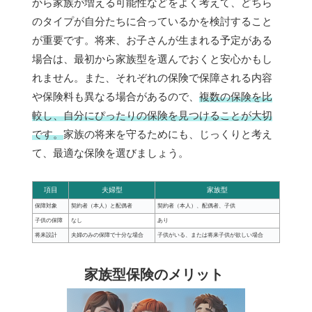
から家族が増える可能性などをよく考えて、どちら
のタイプが自分たちに合っているかを検討すること
が重要です。将来、お子さんが生まれる予定がある
場合は、最初から家族型を選んでおくと安心かもし
れません。また、それぞれの保険で保障される内容
や保険料も異なる場合があるので、
複数の保険を比
較し、自分にぴったりの保険を見つけることが大切
です。
家族の将来を守るためにも、じっくりと考え
て、最適な保険を選びましょう。
項目
夫婦型
家族型
保障対象
契約者（本人）と配偶者
契約者（本人）、配偶者、子供
子供の保障
なし
あり
将来設計
夫婦のみの保障で十分な場合
子供がいる、または将来子供が欲しい場合
家族型保険のメリット