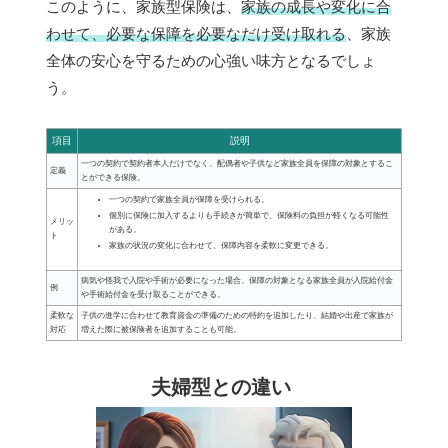
このように、家族型保険は、
家族の成長や変化に合
わせて、必要な保障を必要なだけ受け取れる
、家族
全体の安心を守るための心強い味方となるでしょ
う。
項目
説明
一つの契約で契約者本人だけでなく、配偶者や子供など家族全員を保障の対象とするこ
定義
とができる保険。
一つの契約で家族全員が保障を受けられる。
個別に保険に加入するよりも手続きが簡単で、保険料の負担が軽くなる可能性
メリッ
がある。
ト
家族の状況の変化に合わせて、保障内容を柔軟に変更できる。
病気や怪我で入院や手術が必要になった場合、保障の対象となる家族全員が入院給付金
例
や手術給付金を受け取ることができる。
柔軟な
子供の進学に合わせて教育資金の準備のための特約を追加したり、結婚や出産で家族が
対応
増えた際に被保険者を追加することも可能。
夫婦型との違い