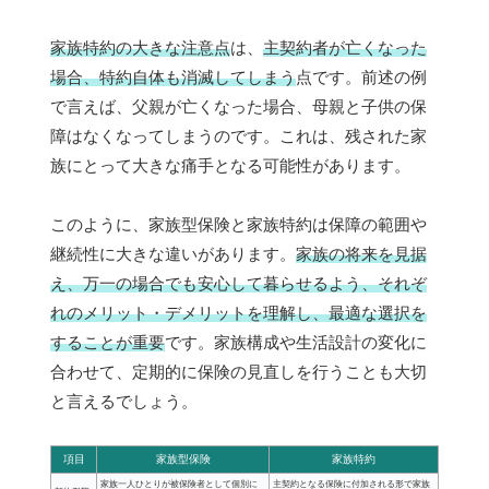
家族特約の大きな注意点
は、
主契約者が亡くなった
場合、特約自体も消滅してしまう
点です。前述の例
で言えば、父親が亡くなった場合、母親と子供の保
障はなくなってしまうのです。これは、残された家
族にとって大きな痛手となる可能性があります。
このように、家族型保険と家族特約は保障の範囲や
継続性に大きな違いがあります。
家族の将来を見据
え、万一の場合でも安心して暮らせるよう、それぞ
れのメリット・デメリットを理解し、最適な選択を
することが重要
です。家族構成や生活設計の変化に
合わせて、定期的に保険の見直しを行うことも大切
と言えるでしょう。
項目
家族型保険
家族特約
家族一人ひとりが被保険者として個別に
主契約となる保険に付加される形で家族