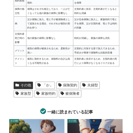
契約形態
契約
を保障
保障の独
保障はそれぞれ独立しており、一人が亡
主契約者に依存。主契約者が亡くなると
立性
くなっても他の家族の保障に影響なし
特約も消滅
父が保険に加入。母と子が被保険者とし
父が生命保険に加入し、家族特約で母と
例
て追加される場合、それぞれが個別の契
子を保障。父が主契約者、母と子は特約
約を持つ
の対象
主契約者
死亡時の
他の家族の保障に影響なし
特約が消滅し、家族の保障も消失
影響
個別の保障が確保されるため、柔軟性が
主契約に付加する形で加入できるため、
メリット
高い
手続きが簡便で保険料も比較的安価
デメリッ
個別に契約するため、保険料の合計は高
主契約者に依存するため、主契約者の死
ト
くなる可能性がある
亡により保障がなくなるリスクがある
その他
「か」
保険契約
夫婦型
家族型
家族特約
被保険者
一緒に読まれている記事
その他
その他