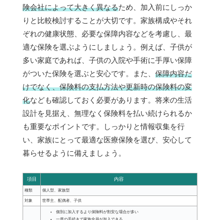
険会社によって大きく異なる
ため、加入前にしっか
りと比較検討することが大切です。家族構成やそれ
ぞれの健康状態、必要な保障内容などを考慮し、最
適な保険を選ぶようにしましょう。例えば、子供が
多い家庭であれば、子供の入院や手術に手厚い保障
がついた保険を選ぶと安心です。また、
保障内容だ
けでなく、保険料の支払方法や更新時の保険料の変
化
なども確認しておく必要があります。将来の生活
設計を見据え、無理なく保険料を払い続けられるか
も重要なポイントです。しっかりと情報収集を行
い、家族にとって最適な医療保険を選び、安心して
暮らせるように備えましょう。
項目
内容
種類
個人型、家族型
対象
世帯主、配偶者、子供
個別に加入するより保険料が割安な場合が多い
一度の手続きで家族全員が加入できる