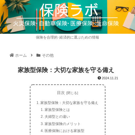
保険を合理的･経済的に選ぶための情報
ホーム
その他
家族型保険：大切な家族を守る備え
2024.11.21
目次
家族型保険：大切な家族を守る備え
家族型保険とは
夫婦型との違い
家族型保険のメリット
医療保険における家族型