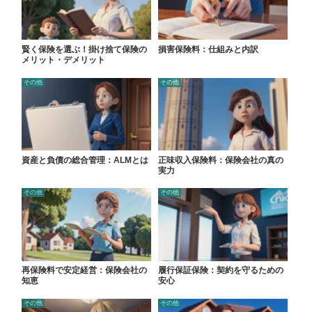
賢く保険を選ぶ！掛け捨て保険の
損害保険料：仕組みと内訳
メリット・デメリット
その他
その他
資産と負債の総合管理：ALMとは
正味収入保険料：保険会社の真の
実力
その他
その他
再保険料で安定経営：保険会社の
履行保証保険：契約を守るための
知恵
安心
その他
その他