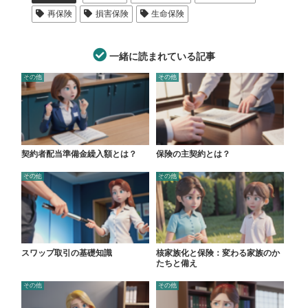
再保険
損害保険
生命保険
一緒に読まれている記事
その他
その他
契約者配当準備金繰入額とは？
保険の主契約とは？
その他
その他
スワップ取引の基礎知識
核家族化と保険：変わる家族のか
たちと備え
その他
その他