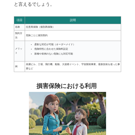
と言えるでしょう。
項目
説明
名称
任意再保険（個別再保険）
契約方
危険ごとに個別契約
法
柔軟な対応が可能（オーダーメイド）
メリッ
危険特性に合わせた保険料設定
ト
新種や前例のない危険にも対応可能
高層ビル、工場、飛行機、船舶、大規模イベント、宇宙開発事業、最新技術を使った事
例
業など
損害保険における利用