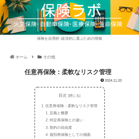
保険を合理的･経済的に選ぶための情報
ホーム
その他
任意再保険：柔軟なリスク管理
2024.11.20
目次
任意再保険：柔軟なリスク管理
定義と概要
特定再保険との違い
契約の自由度
個別再保険としての側面