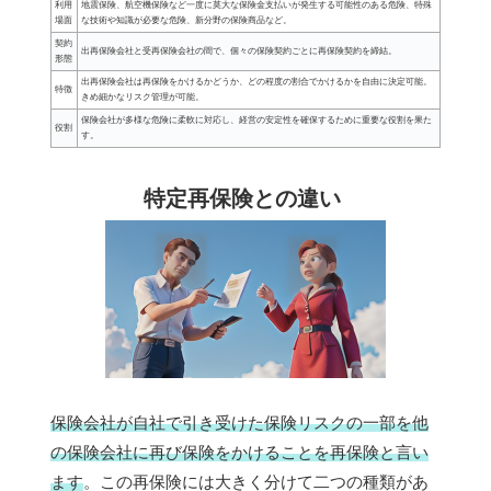
利用
地震保険、航空機保険など一度に莫大な保険金支払いが発生する可能性のある危険、特殊
場面
な技術や知識が必要な危険、新分野の保険商品など。
契約
出再保険会社と受再保険会社の間で、個々の保険契約ごとに再保険契約を締結。
形態
出再保険会社は再保険をかけるかどうか、どの程度の割合でかけるかを自由に決定可能。
特徴
きめ細かなリスク管理が可能。
保険会社が多様な危険に柔軟に対応し、経営の安定性を確保するために重要な役割を果た
役割
す。
特定再保険との違い
保険会社が自社で引き受けた保険リスクの一部を他
の保険会社に再び保険をかけることを再保険と言い
ます
。この再保険には大きく分けて二つの種類があ