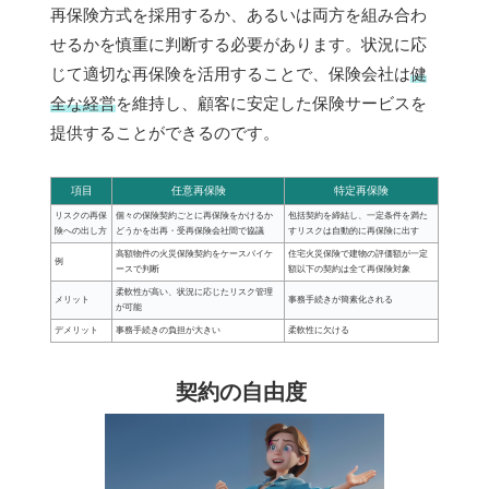
再保険方式を採用するか、あるいは両方を組み合わ
せるかを慎重に判断する必要があります。状況に応
じて適切な再保険を活用することで、保険会社は
健
全な経営
を維持し、顧客に安定した保険サービスを
提供することができるのです。
項目
任意再保険
特定再保険
リスクの再保
個々の保険契約ごとに再保険をかけるか
包括契約を締結し、一定条件を満た
険への出し方
どうかを出再・受再保険会社間で協議
すリスクは自動的に再保険に出す
高額物件の火災保険契約をケースバイケ
住宅火災保険で建物の評価額が一定
例
ースで判断
額以下の契約は全て再保険対象
柔軟性が高い、状況に応じたリスク管理
メリット
事務手続きが簡素化される
が可能
デメリット
事務手続きの負担が大きい
柔軟性に欠ける
契約の自由度