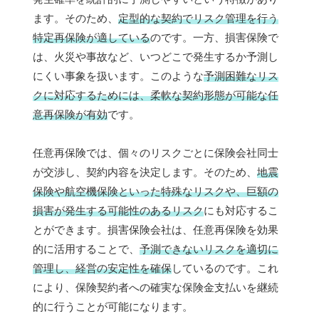
ます。そのため、
定型的な契約でリスク管理を行う
特定再保険が適している
のです。一方、損害保険で
は、火災や事故など、いつどこで発生するか予測し
にくい事象を扱います。このような
予測困難なリス
クに対応するためには、柔軟な契約形態が可能な任
意再保険が有効
です。
任意再保険では、個々のリスクごとに保険会社同士
が交渉し、契約内容を決定します。そのため、
地震
保険や航空機保険といった特殊なリスクや、巨額の
損害が発生する可能性のあるリスク
にも対応するこ
とができます。損害保険会社は、任意再保険を効果
的に活用することで、
予測できないリスクを適切に
管理し、経営の安定性を確保
しているのです。これ
により、保険契約者への確実な保険金支払いを継続
的に行うことが可能になります。