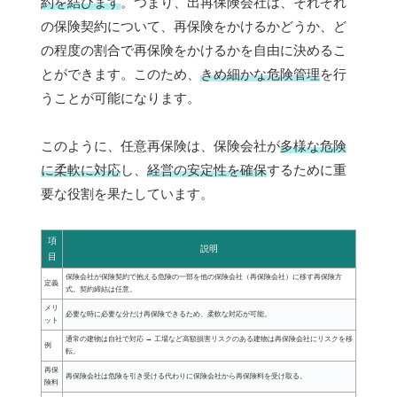
約を結びます
。つまり、出再保険会社は、それぞれ
の保険契約について、再保険をかけるかどうか、ど
の程度の割合で再保険をかけるかを自由に決めるこ
とができます。このため、
きめ細かな危険管理
を行
うことが可能になります。
このように、任意再保険は、保険会社が
多様な危険
に柔軟に対応
し、
経営の安定性を確保
するために重
要な役割を果たしています。
項
説明
目
保険会社が保険契約で抱える危険の一部を他の保険会社（再保険会社）に移す再保険方
定義
式。契約締結は任意。
メリ
必要な時に必要な分だけ再保険できるため、柔軟な対応が可能。
ット
通常の建物は自社で対応 → 工場など高額損害リスクのある建物は再保険会社にリスクを移
例
転。
再保
再保険会社は危険を引き受ける代わりに保険会社から再保険料を受け取る。
険料