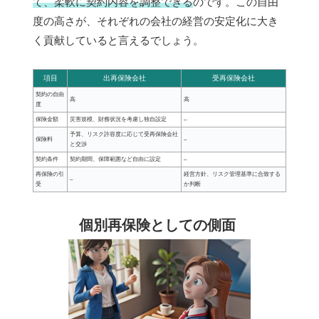
て、柔軟に契約内容を調整できる
のです。この自由
度の高さが、それぞれの会社の経営の安定化に大き
く貢献していると言えるでしょう。
項目
出再保険会社
受再保険会社
契約の自由
高
高
度
保険金額
災害規模、財務状況を考慮し独自設定
–
予算、リスク許容度に応じて受再保険会社
保険料
–
と交渉
契約条件
契約期間、保障範囲など自由に設定
–
再保険の引
経営方針、リスク管理基準に合致する
–
受
か判断
個別再保険としての側面