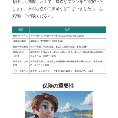
を詳しく把握した上で、最適なプランをご提案いた
します。不明な点やご要望などございましたら、お
気軽にご相談ください。
項目
説明
保険料計算方法
車両特定方式（一台一台の車両ごとにきめ細やかな設定）
保険契約期間
年間契約（都度契約の手間を削減）
保険料考慮要素
車両の台数、車両の種類、運送する荷物の種類、事業の規模
荷物の種類によ
精密機器など壊れやすい荷物と木材など頑丈な荷物では事故発生時の損害額が
る影響
異なるため、保険料も変動
事業規模による
車両保有台数により必要な補償範囲や事故発生確率が異なるため、事業規模に
影響
応じてプランを提案
プラン提案方法
担当者によるヒアリングで事業内容を把握し、最適なプランを提案
保険の重要性