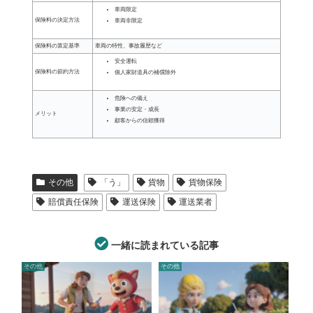
車両限定
保険料の決定方法
車両非限定
保険料の算定基準
車両の特性、事故履歴など
安全運転
保険料の節約方法
個人家財道具の補償除外
危険への備え
事業の安定・成長
メリット
顧客からの信頼獲得
その他
「う」
貨物
貨物保険
賠償責任保険
運送保険
運送業者
一緒に読まれている記事
その他
その他