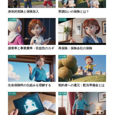
身体的危険と保険加入
実損払いの保険とは？
その他
その他
損害率と事業費率：収益性のカギ
再保険：保険会社の保険
その他
その他
生命保険料の仕組みを理解する
契約者への還元：配当準備金とは
その他
その他