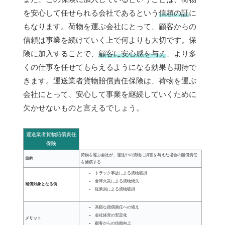
を安心して任せられる会社であるという
信頼の証
に
もなります。荷物を運ぶ会社にとって、顧客からの
信頼は事業を続けていく上で何よりも大切です。保
険に加入することで、
顧客に安心感を与え
、より多
くの仕事を任せてもらえるようになる効果も期待で
きます。運送業者貨物賠償責任保険は、荷物を運ぶ
会社にとって、安心して事業を継続していくために
欠かせないものと言えるでしょう。
運送業者貨物賠償責任
保険
荷物を運ぶ会社が、運送中の貨物に損害を与えた場合の賠償責任
目的
を補償する
トラック事故による貨物破損
倉庫火災による貨物焼失
補償対象となる例
従業員による貨物破損
高額な賠償責任への備え
会社経営の安定化
メリット
顧客からの信頼向上