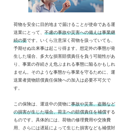
荷物を安全に目的地まで届けることが使命である運
送業にとって、
不慮の事故や災害への備えは事業継
続の要
です。いくら注意深く荷物を扱っていても、
予期せぬ出来事は起こり得ます。想定外の事態が発
生した場合、多大な損害賠償責任を負う可能性があ
り、事業の存続さえ危ぶまれる事態に陥るかもしれ
ません。そのような事態から事業を守るために、運
送業者貨物賠償責任保険への加入は必要不可欠で
す。
この保険は、運送中の貨物に
事故や災害、盗難など
の損害が生じた場合、荷主への賠償責任を補償
する
ものです。具体的には、荷物の修理費用や交換費
用、さらには遅延によって生じた損害なども補償対