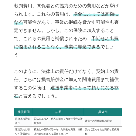
裁判費用、関係者との協力のための費用などが挙げ
られます。これらの費用は、
場合によっては高額に
なる
可能性があり、事業の継続を脅かす可能性も否
定できません。しかし、この保険に加入すること
で、これらの費用も補償されるため、
予期せぬ出費
に悩まされることなく、事業に専念できる
でしょ
う。
このように、法律上の責任だけでなく、契約上の責
任、さらには損害賠償金に加えて関連費用まで補償
するこの保険は、
運送事業者にとって頼りになる存
在
と言えるでしょう。
補償範囲
説明
具体例
法律上の賠償
民法に基づき、他人に損害を与えた場合の賠
運送中の荷物破損の賠償
責任
償責任
運送契約に基
荷主との契約で定められた特別な責任。法律
契約で定められた高額な賠償責
づく賠償責任
上の責任を超える場合もカバー
任