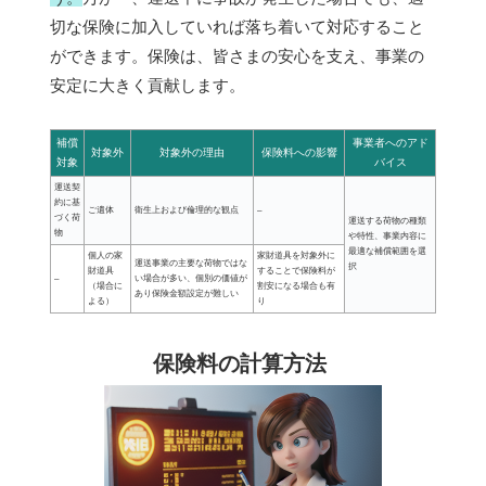
切な保険に加入していれば落ち着いて対応すること
ができます。保険は、皆さまの安心を支え、事業の
安定に大きく貢献します。
補償
事業者へのアド
対象外
対象外の理由
保険料への影響
対象
バイス
運送契
約に基
ご遺体
衛生上および倫理的な観点
–
づく荷
運送する荷物の種類
物
や特性、事業内容に
最適な補償範囲を選
個人の家
家財道具を対象外に
運送事業の主要な荷物ではな
択
財道具
することで保険料が
–
い場合が多い、個別の価値が
（場合に
割安になる場合も有
あり保険金額設定が難しい
よる）
り
保険料の計算方法