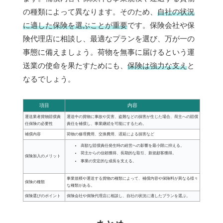
の種類によって異なります。そのため、
自社の状況
に適した保険を選ぶことが重要
です。保険会社や保
険代理店に相談し、最適なプランを選び、万が一の
事態に備えましょう。荷物を無事に届けるという運
送業の使命を果たすためにも、
保険は強力な支え
と
なるでしょう。
項目
内容
運送業者貨物賠償責
運送中の貨物に事故や災害、盗難などの損害が生じた場合、荷主への賠償
任保険の必要性
責任を補償し、事業継続を可能にするため。
補償内容
荷物の修理費用、交換費用、遅延による損害など
高額な賠償責任発生時の経営への影響を最小限に抑える。
荷主からの信頼獲得、長期的な取引、新規顧客獲得。
保険加入のメリット
事業の安定的な成長を支える。
事業規模や運送する貨物の種類によって、補償内容や保険料が異なる様々
保険の種類
な種類がある。
保険選びのポイント
保険会社や保険代理店に相談し、自社の状況に適したプランを選ぶ。