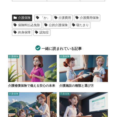
介護保険
「か」
介護費用
介護費用保険
保険料払込免除
公的介護保険
寝たきり
終身保障
認知症
一緒に読まれている記事
介護保険
介護保険
介護補償保険で備える安心の未来
介護施設の種類と選び方
介護保険
介護保険