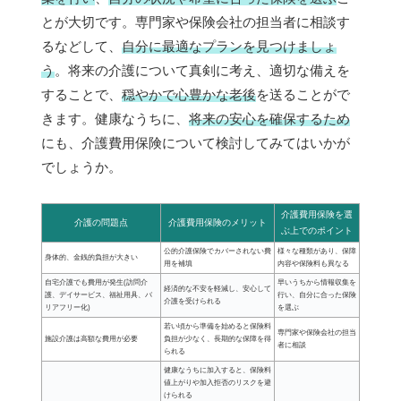
とが大切です。専門家や保険会社の担当者に相談す
るなどして、
自分に最適なプランを見つけましょ
う
。将来の介護について真剣に考え、適切な備えを
することで、
穏やかで心豊かな老後
を送ることがで
きます。健康なうちに、
将来の安心を確保するため
にも、介護費用保険について検討してみてはいかが
でしょうか。
介護費用保険を選
介護の問題点
介護費用保険のメリット
ぶ上でのポイント
公的介護保険でカバーされない費
様々な種類があり、保障
身体的、金銭的負担が大きい
用を補填
内容や保険料も異なる
自宅介護でも費用が発生(訪問介
早いうちから情報収集を
経済的な不安を軽減し、安心して
護、デイサービス、福祉用具、バ
行い、自分に合った保険
介護を受けられる
リアフリー化)
を選ぶ
若い頃から準備を始めると保険料
専門家や保険会社の担当
施設介護は高額な費用が必要
負担が少なく、長期的な保障を得
者に相談
られる
健康なうちに加入すると、保険料
値上がりや加入拒否のリスクを避
けられる