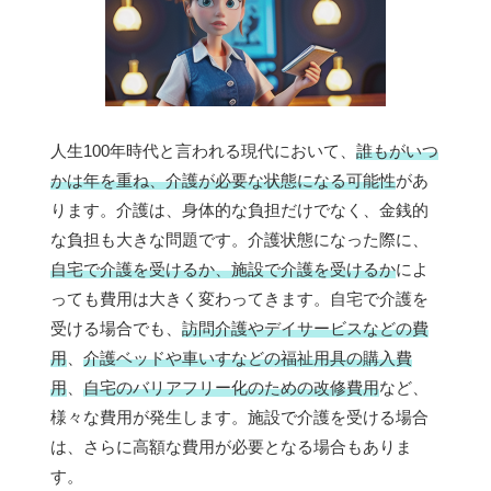
人生100年時代と言われる現代において、
誰もがいつ
かは年を重ね、介護が必要な状態になる可能性
があ
ります。介護は、身体的な負担だけでなく、金銭的
な負担も大きな問題です。介護状態になった際に、
自宅で介護を受けるか、施設で介護を受けるか
によ
っても費用は大きく変わってきます。自宅で介護を
受ける場合でも、
訪問介護やデイサービスなどの費
用
、
介護ベッドや車いすなどの福祉用具の購入費
用
、
自宅のバリアフリー化のための改修費用
など、
様々な費用が発生します。施設で介護を受ける場合
は、さらに高額な費用が必要となる場合もありま
す。