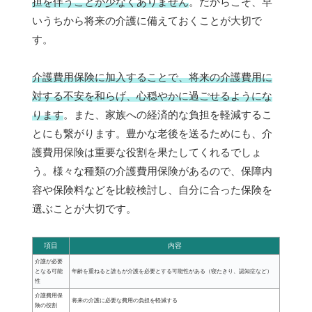
担を伴うことが少なくありません
。だからこそ、早
いうちから将来の介護に備えておくことが大切で
す。
介護費用保険に加入することで、将来の介護費用に
対する不安を和らげ、心穏やかに過ごせるようにな
ります
。また、家族への経済的な負担を軽減するこ
とにも繋がります。豊かな老後を送るためにも、介
護費用保険は重要な役割を果たしてくれるでしょ
う。様々な種類の介護費用保険があるので、保障内
容や保険料などを比較検討し、自分に合った保険を
選ぶことが大切です。
項目
内容
介護が必要
となる可能
年齢を重ねると誰もが介護を必要とする可能性がある（寝たきり、認知症など）
性
介護費用保
将来の介護に必要な費用の負担を軽減する
険の役割