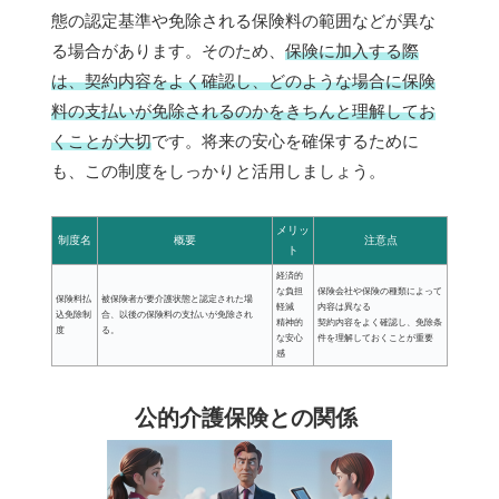
態の認定基準や免除される保険料の範囲などが異な
る場合があります。そのため、
保険に加入する際
は、契約内容をよく確認し、どのような場合に保険
料の支払いが免除されるのかをきちんと理解してお
くことが大切
です。将来の安心を確保するために
も、この制度をしっかりと活用しましょう。
メリッ
制度名
概要
注意点
ト
経済的
な負担
保険会社や保険の種類によって
保険料払
被保険者が要介護状態と認定された場
軽減
内容は異なる
込免除制
合、以後の保険料の支払いが免除され
精神的
契約内容をよく確認し、免除条
度
る。
な安心
件を理解しておくことが重要
感
公的介護保険との関係