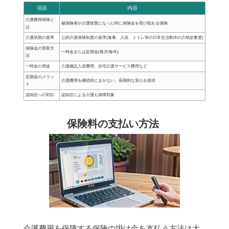
項目
内容
介護費用保険と
被保険者が介護状態になった時に保険金を受け取れる保険
は
介護状態の基準
公的介護保険制度の基準(食事、入浴、トイレ等の日常生活動作の介助必要度)
保険金の受取方
一時金または定期金(毎月/毎年)
法
一時金の用途
介護施設入居費用、自宅介護サービス費用など
定期金のメリッ
介護費用を継続的にまかない、長期的な安心を提供
ト
認知症への対応
認知症による介護も保障対象
保険料の支払い方法
介護費用を保障する保険の掛け金を支払う方法は大