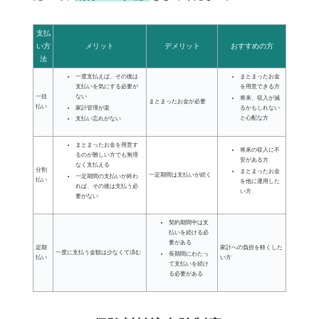
支払
い方
メリット
デメリット
おすすめの方
法
一度支払えば、その後は
まとまったお金
支払いを気にする必要が
を用意できる方
ない
一括
将来、収入が減
まとまったお金が必要
払い
家計管理が楽
るかもしれない
と心配な方
支払い忘れがない
まとまったお金を用意す
将来の収入に不
るのが難しい方でも無理
安がある方
なく支払える
分割
まとまったお金
一定期間は支払いが続く
一定期間の支払いが終わ
払い
を他に運用した
れば、その後は支払う必
い方
要がない
契約期間中は支
払いを続ける必
要がある
定期
家計への負担を軽くした
一度に支払う金額は少なくて済む
長期間にわたっ
払い
い方
て支払いを続け
る必要がある