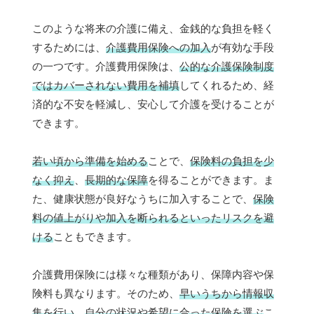
このような将来の介護に備え、金銭的な負担を軽く
するためには、
介護費用保険への加入
が有効な手段
の一つです。介護費用保険は、
公的な介護保険制度
ではカバーされない費用を補填
してくれるため、経
済的な不安を軽減し、安心して介護を受けることが
できます。
若い頃から準備を始める
ことで、
保険料の負担を少
なく抑え
、
長期的な保障
を得ることができます。ま
た、健康状態が良好なうちに加入することで、
保険
料の値上がりや加入を断られるといったリスクを避
ける
こともできます。
介護費用保険には様々な種類があり、保障内容や保
険料も異なります。そのため、
早いうちから情報収
集を行い
、
自分の状況や希望に合った保険を選ぶ
こ