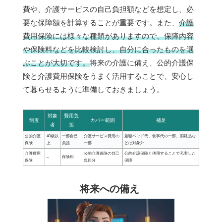
費や、介護サービスの自己負担額などを想定し、必
要な保障額を計算することが重要です。また、
介護
費用保険には様々な種類がありますので、保障内容
や保険料などを比較検討し、自分に合ったものを選
ぶことが大切です。
将来の介護に備え、公的介護保
険と介護費用保険をうまく活用することで、安心し
て暮らせるように準備しておきましょう。
対象
費用負
制度
カバー範囲
補足
者
担
公的介護
40歳以
一部自己
介護サービス費用の
差額ベッド代、食事代の一部、消耗品な
保険
上
負担
一部
どは対象外
介護費用
公的介護保険の自己
公的介護保険と併用することで充実した
–
保険料
保険
負担分
保障
将来への備え