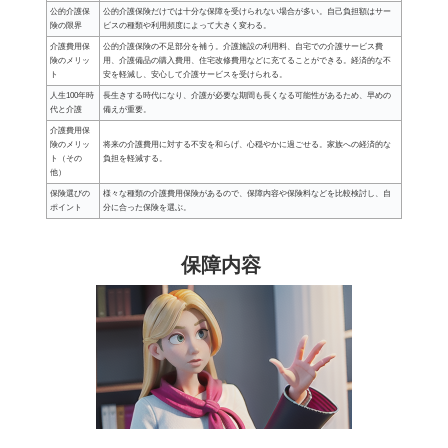
公的介護保
公的介護保険だけでは十分な保障を受けられない場合が多い。自己負担額はサー
険の限界
ビスの種類や利用頻度によって大きく変わる。
介護費用保
公的介護保険の不足部分を補う。介護施設の利用料、自宅での介護サービス費
険のメリッ
用、介護備品の購入費用、住宅改修費用などに充てることができる。経済的な不
ト
安を軽減し、安心して介護サービスを受けられる。
人生100年時
長生きする時代になり、介護が必要な期間も長くなる可能性があるため、早めの
代と介護
備えが重要。
介護費用保
険のメリッ
将来の介護費用に対する不安を和らげ、心穏やかに過ごせる。家族への経済的な
ト（その
負担を軽減する。
他）
保険選びの
様々な種類の介護費用保険があるので、保障内容や保険料などを比較検討し、自
ポイント
分に合った保険を選ぶ。
保障内容