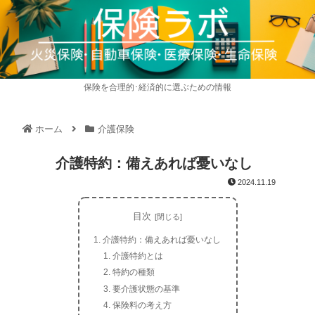
保険を合理的･経済的に選ぶための情報
ホーム
介護保険
介護特約：備えあれば憂いなし
2024.11.19
目次
介護特約：備えあれば憂いなし
介護特約とは
特約の種類
要介護状態の基準
保険料の考え方