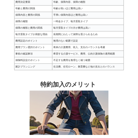
費用決定要因
年齢、保障内容、保障の種類
年齢と費用の関係
年齢が高いほど費用は高い
保障内容と費用の関係
手厚い保障内容ほど費用は高い
保障の種類
一時金タイプ、毎月受取タイプ
保障の種類と費用の関係
毎月受取タイプの方が費用は高い
毎月受取タイプが高額な理由
長期間にわたって保障を受けられるため
費用設定のポイント
無理のない範囲で設定
費用プラン選択のポイント
将来の介護費用、収入、支出のバランスを考慮
事前の確認事項
希望する介護サービス、費用、公的介護保険の適用範囲
保険料設定のポイント
不足する費用を無理なく補う範囲
家計プランニング
生活費、住宅ローン、教育費など他の支出とのバランス
特約加入のメリット