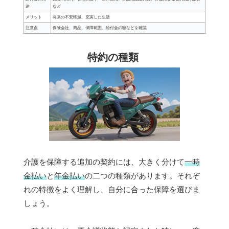
途
など
メリット
将来の不安軽減、充実した生活
注意点
保険会社、商品、保障範囲、給付金の額などを確認
特約の種類
介護を保障する追加の契約には、大きく分けて
一時
金払い
と
年金払い
の二つの種類があります。それぞ
れの特徴をよく理解し、自分に合った保障を選びま
しょう。