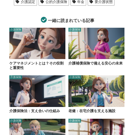
介護認定
公的介護保険
年金
要介護状態
一緒に読まれている記事
介護保険
介護保険
ケアマネジメントとは？その役割
介護補償保険で備える安心の未来
と重要性
介護保険
介護保険
介護保険法：支え合いの仕組み
老健：在宅介護を支える施設
介護保険
介護保険