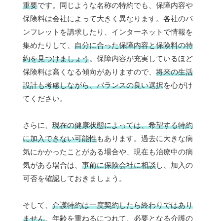
重要
です。同じような名称の特約でも、保障内容や
保険料は会社によって大きく異なります。各社のパ
ンフレットを請求したり、インターネットで情報を
集めたりして、
自分に合った保障内容と保険料の特
約を見つけましょう
。保障内容が充実しているほど
保険料は高くなる傾向がありますので、
将来の生活
設計も考慮しながら、バランスの良い選択
を心がけ
てください。
さらに、
現在の健康状態によっては、希望する特約
に加入できない可能性
もあります。過去に大きな病
気にかかったことがある場合や、現在も治療中の病
気がある場合は、
事前に保険会社に相談
し、加入の
可否を確認しておきましょう。
そして、
介護特約は一度契約したら終わりではあり
ません
。年齢を重ねるにつれて、必要となる介護の