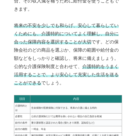
合、その収入減を補うために給付金を使うこともで
きます。
将来の不安を少しでも和らげ、安心して暮らしてい
くためにも、介護特約についてよく理解し、自分に
合った保障内容を選択することが大切
です。どの保
険会社のどの商品を選ぶか、保障の範囲や給付金の
額などをしっかりと確認し、将来に備えましょう。
公的な介護保険制度と合わせて、
介護特約をうまく
活用することで、より安心して充実した生活を送る
ことができる
でしょう。
項目
内容
介護特約と
生命保険や医療保険に付加できる、将来の介護に備える特約
は
必要性
公的介護保険だけでは費用を賄いきれない場合の自己負担を軽減
給付の条件
要介護状態と認定された場合 (寝たきり状態、認知症など)
給付の種類
一時金、年金
給付金の用
施設利用料、在宅介護サービス費用、介護用品購入費、介護による収入減の補填