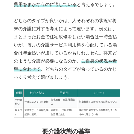
費用をまかなうのに適している
と言えるでしょう。
どちらのタイプが良いかは、人それぞれの状況や将
来の介護に対する考えによって違います。例えば、
まとまったお金で住宅改修をしたい場合は一時金払
いが、毎月の介護サービス利用料を心配している場
合は年金払いが適しているかもしれません。将来ど
のような介護が必要になるのか、
ご自身の状況や希
望に合わせて
、どちらのタイプが合っているのかじ
っくり考えて選びましょう。
種類
支払い方法
用途例
メリット
一時金
住宅改修、介護用品購
一度にまとまった金額
初期費用をまかなうのに適している
払い
入
年金払
毎月決まった金額を継
介護サービス利用料、
継続的に発生する介護費用をまかな
い
続的に受取
生活費の足し
うのに適している
要介護状態の基準