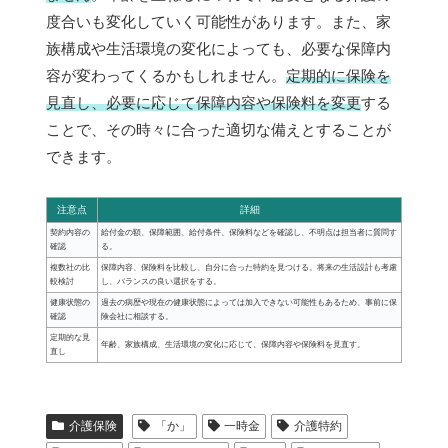
度合いも変化していく可能性があります。また、家
族構成や生活環境の変化によっても、必要な保障内
容が変わってくるかもしれません。
定期的に保険を
見直し、必要に応じて保障内容や保険料を変更
する
ことで、その時々に合った適切な備えとすることが
できます。
注意点
詳細
契約内容の
給付金の額、保障範囲、給付条件、保険料などを確認し、不明点は担当者に質問す
確認
る。
複数社の比
保障内容、保険料を比較し、自分に合った特約を見つける。将来の生活設計も考慮
較検討
し、バランスの良い選択をする。
健康状態の
過去の病歴や現在の健康状態によっては加入できない可能性もあるため、事前に保
確認
険会社に相談する。
定期的な見
年齢、家族構成、生活環境の変化に応じて、保障内容や保険料を見直す。
直し
介護保険
「か」
一時金
介護特約