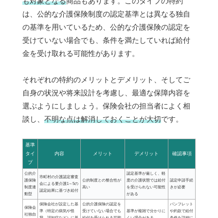
も対象となる
商品もあります。このタイプの特約
は、公的な介護保険制度の認定基準とは異なる独自
の基準を用いているため、公的な介護保険の認定を
受けていない場合でも、条件を満たしていれば給付
金を受け取れる可能性があります。
それぞれの特約のメリットとデメリット、そしてご
自身の状況や将来設計を考慮し、最適な保障内容を
選ぶようにしましょう。保険会社の担当者によく相
談し、
不明な点は解消しておくことが大切
です。
基準
タイ
内容
メリット
デメリット
確認事項
プ
公的介
認定基準が厳しく、軽
市町村の介護認定審査
護保険
公的制度との整合性が
度の介護状態では給付
認定申請手続
会による要介護1～5の
制度連
高い
を受けられない可能性
きが必要
認定結果に基づき給付
動型
がある
保険会社が設定した基
公的介護保険の認定を
パンフレット
保険会
準（特定の病気や怪
受けていない場合でも
基準が複雑で分かりに
や約款で給付
社独自
我、認知症など）に基
給付を受けられる可能
くい場合がある
条件を詳細に