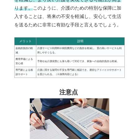
ります。
このように、介護のための特別な保障に加
入することは、将来の不安を軽減し、安心して生活
を送るために非常に有効な手段と言えるでしょう。
メリット
説明
金銭的負担の軽
介護サービス利用料や病院費用などの負担を軽減し、質の高いサービスも利
減
用しやすくなる。
費用準備による
予期せぬ介護状態にも落ち着いて対応でき、家族への金銭的負担も軽減。
安心感
専門家による相
介護に関する疑問や不安を専門家に相談でき、適切なアドバイスやサポート
談サポート
を受けられる。（※保障内容による）
注意点