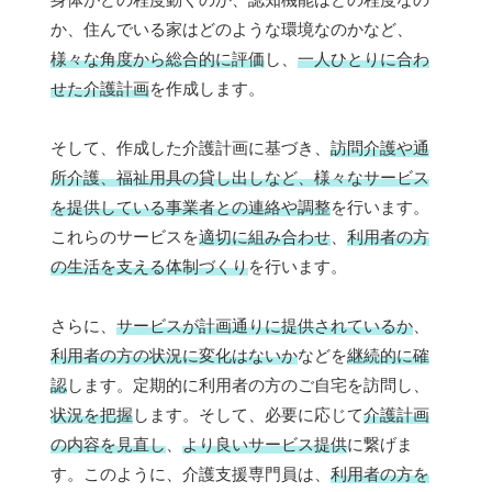
か、住んでいる家はどのような環境なのかなど、
様々な角度から総合的に評価
し、
一人ひとりに合わ
せた介護計画
を作成します。
そして、作成した介護計画に基づき、
訪問介護や通
所介護、福祉用具の貸し出しなど、様々なサービス
を提供している事業者との連絡や調整
を行います。
これらのサービスを
適切に組み合わせ
、
利用者の方
の生活を支える体制づくり
を行います。
さらに、
サービスが計画通りに提供されているか
、
利用者の方の状況に変化はないか
などを
継続的に確
認
します。定期的に利用者の方のご自宅を訪問し、
状況を把握
します。そして、必要に応じて
介護計画
の内容を見直し
、
より良いサービス提供
に繋げま
す。このように、介護支援専門員は、
利用者の方を