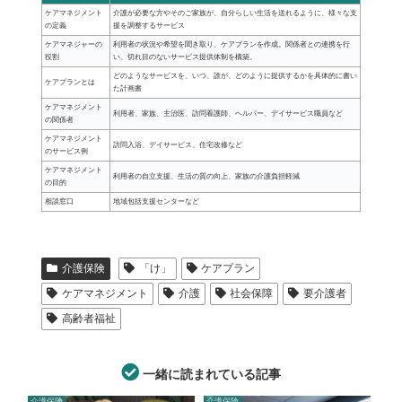
ケアマネジメント
介護が必要な方やそのご家族が、自分らしい生活を送れるように、様々な支
の定義
援を調整するサービス
ケアマネジャーの
利用者の状況や希望を聞き取り、ケアプランを作成。関係者との連携を行
役割
い、切れ目のないサービス提供体制を構築。
どのようなサービスを、いつ、誰が、どのように提供するかを具体的に書い
ケアプランとは
た計画書
ケアマネジメント
利用者、家族、主治医、訪問看護師、ヘルパー、デイサービス職員など
の関係者
ケアマネジメント
訪問入浴、デイサービス、住宅改修など
のサービス例
ケアマネジメント
利用者の自立支援、生活の質の向上、家族の介護負担軽減
の目的
相談窓口
地域包括支援センターなど
介護保険
「け」
ケアプラン
ケアマネジメント
介護
社会保障
要介護者
高齢者福祉
一緒に読まれている記事
介護保険
介護保険