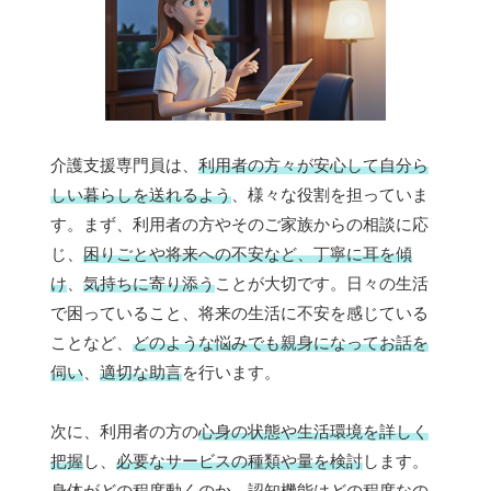
介護支援専門員は、
利用者の方々が安心して自分ら
しい暮らしを送れるよう
、様々な役割を担っていま
す。まず、利用者の方やそのご家族からの相談に応
じ、
困りごとや将来への不安など、丁寧に耳を傾
け
、
気持ちに寄り添う
ことが大切です。日々の生活
で困っていること、将来の生活に不安を感じている
ことなど、
どのような悩みでも親身になってお話を
伺い
、
適切な助言
を行います。
次に、利用者の方の
心身の状態や生活環境を詳しく
把握
し、
必要なサービスの種類や量を検討
します。
身体がどの程度動くのか、認知機能はどの程度なの