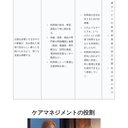
護
サ
ー
利用者の生活を
ビ
支えるための計
ス
画書。
の
利用者の状況、希望、
提
どのようなサー
課題を丁寧に聞き取
供
ビスを、いつ、
る。
どのくらいの頻
利
保健、医療、福祉の専
介護を必要とする方やそ
度で利用するか
用
門家や関係機関と連携
の家族が、住み慣れた地
などを具体的に
者
（医師、看護師、理学
域で自分らしい暮らしを
記したもの。
の
療法士、訪問介護員、
続けられるよう、様々な
自
利用者の状況の
地域包括支援センター
支援を調整する。
立
変化に合わせて
職員など）。
支
柔軟に見直し、
利用者にとって最適な
援
常に最適な支援
支援体制を築く。
を提供できるよ
生
う更新してい
活
く。
の
質
の
向
上
ケアマネジメントの役割