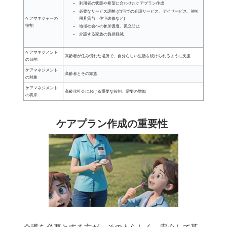
利用者の状態や希望に合わせたケアプラン作成
必要なサービス調整 (自宅での介護サービス、デイサービス、福祉
ケアマネジャーの
用具貸与、住宅改修など)
役割
地域社会への参加促進、孤立防止
介護する家族の負担軽減
ケアマネジメント
高齢者が住み慣れた場所で、自分らしい生活を続けられるように支援
の目的
ケアマネジメント
高齢者とその家族
の対象
ケアマネジメント
高齢化社会における重要な役割、需要の増加
の将来
ケアプラン作成の重要性