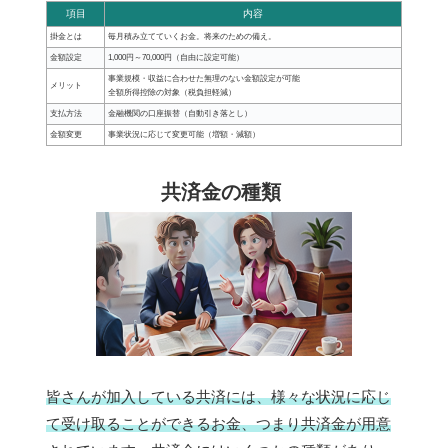
項目
内容
掛金とは
毎月積み立てていくお金。将来のための備え。
金額設定
1,000円～70,000円（自由に設定可能）
事業規模・収益に合わせた無理のない金額設定が可能
メリット
全額所得控除の対象（税負担軽減）
支払方法
金融機関の口座振替（自動引き落とし）
金額変更
事業状況に応じて変更可能（増額・減額）
共済金の種類
皆さんが加入している共済には、様々な状況に応じ
て受け取ることができるお金、つまり共済金が用意