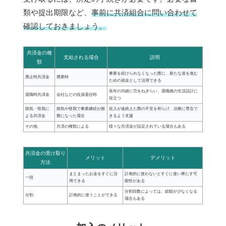
類や提出期限など、
事前に共済組合に問い合わせて
確認しておきましょう。
共済金の種
支給される場合
説明
類
事業を続けられなくなった際に、新たな道を進む
廃止時共済金
廃業時
ための資金として活用できる
長年の功績に労をねぎらい、退職後の生活設計に
退職時共済金
会社などの役員退任時
役立つ
病気・怪我に
病気や怪我で事業継続が困
収入が途絶えた際の不安を和らげ、治療に専念で
よる共済金
難になった場合
きるよう支援
その他
共済の種類による
様々な共済金が設定されている場合もある
共済金の受け取り
メリット
デメリット
方法
まとまったお金をすぐに活
計画的に使わないとすぐに使い果たす可
一括
用できる
能性がある
分割回数によっては、総額が少なくなる
分割
計画的に使うことができる
場合もある