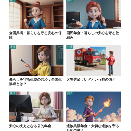
共済
共済
全国共済：暮らしを守る安心の保
国民年金：暮らしの安心を守る仕
障
組み
共済
共済
暮らしを守る生協の共済：全国生
火災共済：いざという時の備え
協連とは？
共済
共済
安心の支えとなる公的年金
遺族共済年金：大切な遺族を守る
ための備え