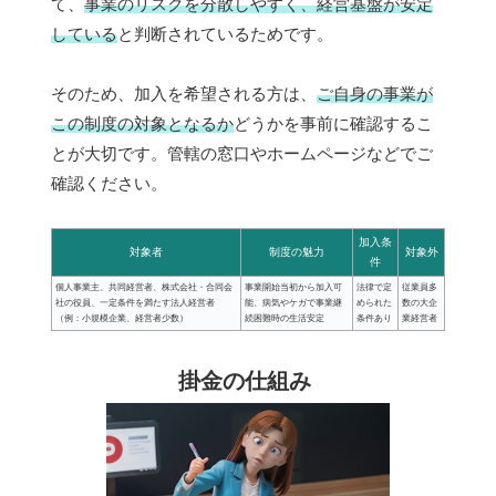
て、
事業のリスクを分散しやすく、経営基盤が安定
している
と判断されているためです。
そのため、加入を希望される方は、
ご自身の事業が
この制度の対象となるか
どうかを事前に確認するこ
とが大切です。管轄の窓口やホームページなどでご
確認ください。
加入条
対象者
制度の魅力
対象外
件
個人事業主、共同経営者、株式会社・合同会
事業開始当初から加入可
法律で定
従業員多
社の役員、一定条件を満たす法人経営者
能、病気やケガで事業継
められた
数の大企
（例：小規模企業、経営者少数）
続困難時の生活安定
条件あり
業経営者
掛金の仕組み