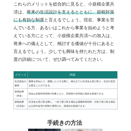
これらのメリットを総合的に見ると、小規模企業共
済は、
将来の生活設計を支えるとともに、節税対策
にも有効な制度
と言えるでしょう。現在、事業を営
んでいる方、あるいはこれから事業を始めようと考
えている方にとって、小規模企業共済への加入は、
将来への備えとして、検討する価値が十分にあると
言えるでしょう。少しでも興味を持たれた方は、制
度の詳細について、ぜひ調べてみてください。
メリット
内容
生活資金の
事業を辞めたり、退職したりする際に、積み立てた共済金を受け取り、生活の安定
確保
を図ることができる。
節税効果
掛金は全額所得控除の対象となり、所得税や住民税の負担を軽減できる。
（掛金）
節税効果
共済金を受け取る際に、一括で受け取る場合は退職所得控除、分割で受け取る場合
（共済金）
は公的年金等の控除が適用され、税負担を軽減できる。
手続きの方法