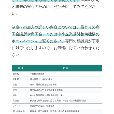
と将来の安心のために、ぜひ検討してみてくださ
い。
制度への加入や詳しい内容については、最寄りの商
工会議所や商工会、または中小企業基盤整備機構の
ホームページをご覧ください。
専門の相談員が丁寧
に対応いたしますので、お気軽にお問い合わせくだ
さい。
項目
内容
制度名
小規模企業共済
対象者
個人事業主、会社の役員
目的
廃業・退職に備えた資金準備
運営
独立行政法人中小企業基盤整備機構
掛金
自由に設定可能（全額所得控除対象）
共済金
積み立て期間と金額に応じて変動（一括または分割受取可能）
メリット
将来の生活設計、節税効果
問い合わせ先
最寄りの商工会議所、商工会、中小企業基盤整備機構