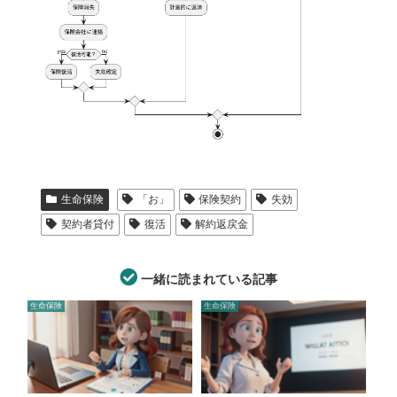
生命保険
「お」
保険契約
失効
契約者貸付
復活
解約返戻金
一緒に読まれている記事
生命保険
生命保険