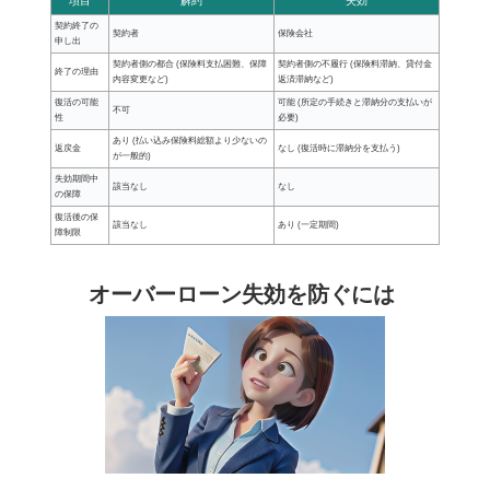
項目
解約
失効
契約終了の
契約者
保険会社
申し出
契約者側の都合 (保険料支払困難、保障
契約者側の不履行 (保険料滞納、貸付金
終了の理由
内容変更など)
返済滞納など)
復活の可能
可能 (所定の手続きと滞納分の支払いが
不可
性
必要)
あり (払い込み保険料総額より少ないの
返戻金
なし (復活時に滞納分を支払う)
が一般的)
失効期間中
該当なし
なし
の保障
復活後の保
該当なし
あり (一定期間)
障制限
オーバーローン失効を防ぐには