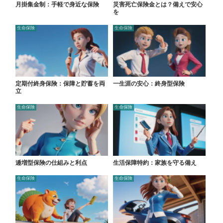
月掛集金制：手軽で身近な保険
災害死亡保険金とは？備えで安心
を
生命保険
生命保険
定期付終身保険：保障と貯蓄を両
一生涯の安心：終身型保険
立
生命保険
生命保険
逓増型保険の仕組みと利点
生活保障特約：家族を守る備え
生命保険
生命保険