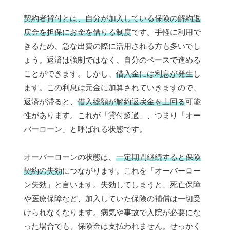
契約者貸付とは、自分が加入している保険の解約返
戻金を担保にお金を借りる制度
です。手軽に利用で
きるため、急な出費の際に活用される方も多いでし
ょう。返済は強制ではなく、自分のペースで進める
ことができます。しかし、
借入金には利息が発生
し
ます。この利息は元金に加算されていきますので、
返済が滞ると、
借入総額が解約返戻金を上回る
可能
性があります。これが「貸付超過」、つまり「オー
バーローン」と呼ばれる状態です。
オーバーローンの状態は、
一定期間継続すると保険
契約の失効
につながります。これを「オーバーロー
ン失効」と言います。失効してしまうと、死亡保障
や医療保障など、加入していた保険の補償は一切受
けられなくなります。病気や事故で入院が必要にな
った場合でも、保険金は支払われません。せっかく