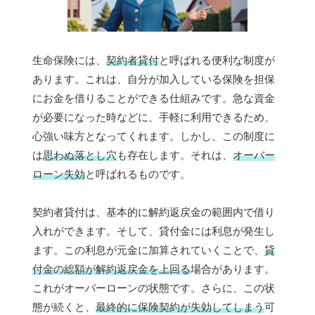
生命保険には、
契約者貸付
と呼ばれる便利な制度が
あります。これは、自分が加入している保険を担保
にお金を借りることができる仕組みです。急な資金
が必要になった時などに、手軽に利用できるため、
心強い味方となってくれます。しかし、この制度に
は
思わぬ落とし穴
も存在します。それは、
オーバー
ローン失効
と呼ばれるものです。
契約者貸付は、基本的に解約返戻金の範囲内で借り
入れができます。そして、貸付金には利息が発生し
ます。この利息が元金に加算されていくことで、
貸
付金の総額が解約返戻金を上回る
場合があります。
これがオーバーローンの状態です。さらに、この状
態が続くと、
最終的に保険契約が失効してしまう
可