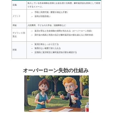
加入している生命保険を担保にお金を借りる制度。解約返戻金を担保として前借
定義
りするイメージ。
手軽に利用可能（審査や保証人不要）
メリット
金利が比較的低い
用途
入院費用、子どもの入学金、冠婚葬祭など
返済が滞ると生命保険の保障が失われる（オーバーローン失効）
デメリット/注
貸付金の残高と利息の合計が解約返戻金の額を超えると契約失効
意点
返済計画をしっかり立てる
無理のない範囲で借り入れる
対策
定期的に返済状況と解約返戻金の額を確認する
オーバーローン失効の仕組み