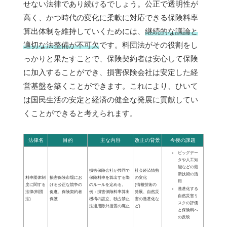
せない法律であり続けるでしょう。公正で透明性が
高く、かつ時代の変化に柔軟に対応できる保険料率
算出体制を維持していくためには、
継続的な議論と
適切な法整備が不可欠
です。料団法がその役割をし
っかりと果たすことで、保険契約者は安心して保険
に加入することができ、損害保険会社は安定した経
営基盤を築くことができます。これにより、ひいて
は国民生活の安定と経済の健全な発展に貢献してい
くことができると考えられます。
法律名
目的
主な内容
改正の背景
今後の課題
ビッグデー
タや人工知
能などの最
損害保険会社が共同で
社会経済情勢
新技術の活
料率団体制
損害保険市場にお
保険料率を算出する際
の変化
用
度に関する
ける公正な競争の
のルールを定める。
(情報技術の
激甚化する
法律(料団
促進、保険契約者
例：損害保険料率算出
発展、自然災
自然災害リ
法)
保護
機構の設立、独占禁止
害の激甚化な
スクの評価
法適用除外措置の廃止
ど)
と保険料へ
の反映