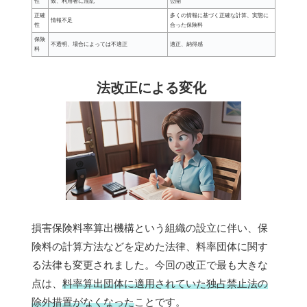
性
致、利用者に混乱
公開
正確
多くの情報に基づく正確な計算、実態に
情報不足
性
合った保険料
保険
不透明、場合によっては不適正
適正、納得感
料
法改正による変化
損害保険料率算出機構という組織の設立に伴い、保
険料の計算方法などを定めた法律、料率団体に関す
る法律も変更されました。今回の改正で最も大きな
点は、
料率算出団体に適用されていた独占禁止法の
除外措置がなくなった
ことです。