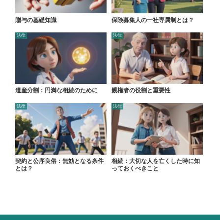
贈与の基礎知識
保険募集人の一社専属制とは？
法律
法律
遺産分割：円満な相続のために
親権者の役割と重要性
法律
法律
契約と公序良俗：無効となる条件
相続：大切な人を亡くした時に知
とは？
っておくべきこと