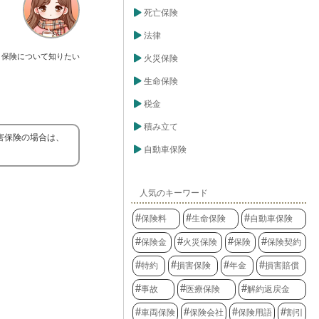
死亡保険
法律
保険について知りたい
火災保険
生命保険
税金
積み立て
害保険の場合は、
自動車保険
人気のキーワード
保険料
生命保険
自動車保険
保険金
火災保険
保険
保険契約
特約
損害保険
年金
損害賠償
事故
医療保険
解約返戻金
車両保険
保険会社
保険用語
割引