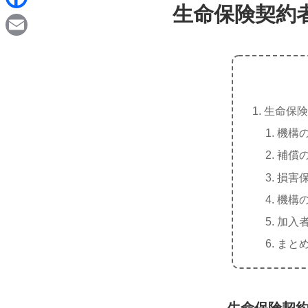
d
生命保険契約
i
F
i
n
a
t
E
e
c
m
e
a
b
生命保険
i
o
機構
l
o
補償
k
損害
機構
加入
まと