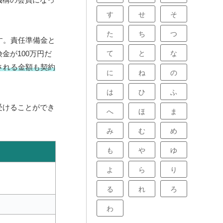
す
せ
そ
た
ち
つ
す。責任準備金と
て
と
な
金が100万円だ
される金額も契約
に
ね
の
は
ひ
ふ
受けることができ
へ
ほ
ま
。
み
む
め
も
や
ゆ
よ
ら
り
る
れ
ろ
わ