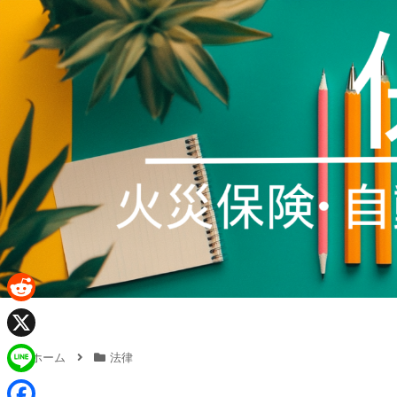
R
e
X
ホーム
法律
d
L