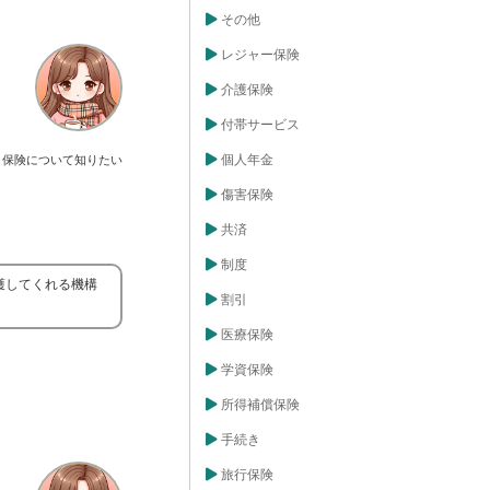
その他
レジャー保険
介護保険
付帯サービス
個人年金
保険について知りたい
傷害保険
共済
制度
護してくれる機構
割引
医療保険
学資保険
所得補償保険
手続き
旅行保険