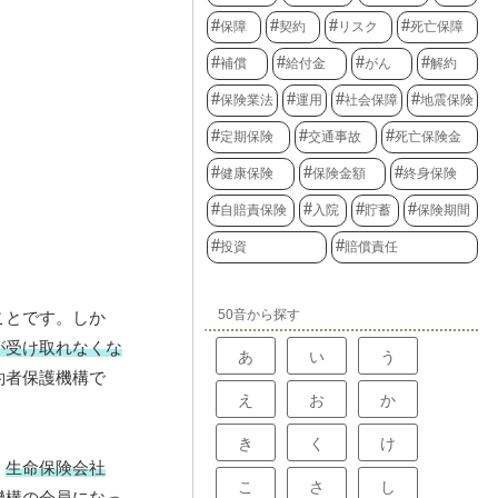
保障
契約
リスク
死亡保障
補償
給付金
がん
解約
保険業法
運用
社会保障
地震保険
定期保険
交通事故
死亡保険金
健康保険
保険金額
終身保険
自賠責保険
入院
貯蓄
保険期間
投資
賠償責任
50音から探す
ことです。しか
が受け取れなくな
あ
い
う
約者保護機構で
え
お
か
き
く
け
。
生命保険会社
こ
さ
し
機構の会員になっ