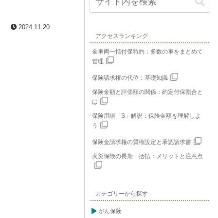
2024.11.20
アクセスランキング
全車両一括付保特約：多数の車をまとめて
管理
保険請求権の代位：基礎知識
保険金額と評価額の関係：約定付保割合と
は
保険用語「S」解説：保険金額を理解しよ
う
保険金請求権の質権設定と承認請求書
火災保険の長期一括払：メリットと注意点
カテゴリーから探す
がん保険