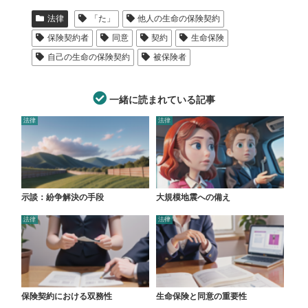
法律
「た」
他人の生命の保険契約
保険契約者
同意
契約
生命保険
自己の生命の保険契約
被保険者
一緒に読まれている記事
法律
法律
示談：紛争解決の手段
大規模地震への備え
法律
法律
保険契約における双務性
生命保険と同意の重要性