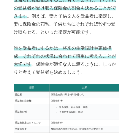
の受益者が受け取る保険金の割合も決めることがで
きます
。例えば、妻と子供２人を受益者に指定し、
妻に保険金の70%、子供たちにそれぞれ15%ずつ受
け取らせる、といった指定が可能です。
誰を受益者にするかは、将来の生活設計や家族構
成、それぞれの状況に合わせて慎重に考えることが
大切です
。保険金が適切な人に渡るように、しっか
りと考えて受益者を決めましょう。
項目
説明
受益者
保険金を受け取る権利を持つ人
受益者の決定権
保険契約者
生命保険：自分自身、家族
受益者の例
子供の生命保険：両親
受益者指定のタイミング
保険契約時
受益者変更
被保険者の同意があれば、被保険者生存中に可能