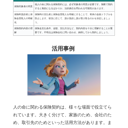
他人の命に関わる保険契約には、必ず対象者の同意が必要です。無断で契約
保険対象者の同意
すると無効になるばかりか、法的責任を問われる可能性があります。
保険料負担者と保
保険料の支払者と保険金受取人を明確にすることで、将来の金銭トラブルを
険金受取人の明確
防止します。状況に応じて、誰が負担し誰が受け取るのかを決定しましょ
化
う。
保険契約内容の理
保険金支払条件、金額、支払方法など、契約内容を十分に理解することが重
解
要です。不明点は保険会社に問い合わせ、納得してから契約しましょう。
活用事例
人の命に関わる保険契約は、様々な場面で役立てら
れています。大きく分けて、家族のため、会社のた
め、取引先のためといった活用方法があります。ま