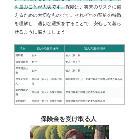
を選ぶことが大切です。
保険は、将来のリスクに備
えるための大切なものです。それぞれの契約の特徴
を理解し、適切な選択をすることで、安心して暮ら
せるように備えましょう。
項目
自分の生命保険
他人の生命保険
契約者
自分
他人（例：親）
保険対象者
自分
他人（例：子）
保険料支払
自分
他人（例：親）
者
保険金受取
契約者（自分）が自由に指
契約者指定だが、保険対象者の同意が必要な場合あ
人
定
り
契約内容変
契約者（自分）自身で可能
保険対象者の同意が必要な場合あり
更
契約解約
契約者（自分）自身で可能
保険対象者の同意が必要な場合あり
保険金を受け取る人