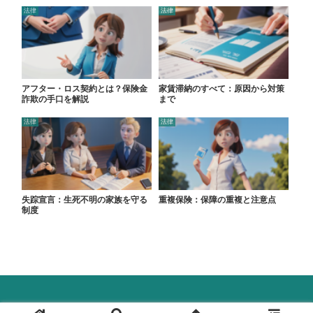
法律
法律
アフター・ロス契約とは？保険金
家賃滞納のすべて：原因から対策
詐欺の手口を解説
まで
法律
法律
失踪宣言：生死不明の家族を守る
重複保険：保障の重複と注意点
制度