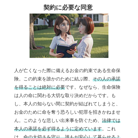
契約に必要な同意
人が亡くなった際に備えるお金の約束である生命保
険。この約束を誰かのために結ぶ際、
その人の承諾
を得ることは絶対に必要
です。なぜなら、生命保険
は人の命に関わる大切な取り決めだからです。も
し、本人の知らない間に契約が結ばれてしまうと、
お金のために命を奪う恐ろしい犯罪を招きかねませ
ん。このような悲しい出来事を防ぐため、
法律では
本人の承諾を必ず得るように定めています
。これ
は、
命の大切さを守り、誰もが安心して暮らせるよ