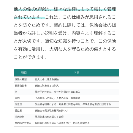
他人の命の保険は、様々な法律によって厳しく管理
されています。
これは、この仕組みが悪用されるこ
とを防ぐためです。契約に際しては、保険会社の担
当者から詳しい説明を受け、内容をよく理解するこ
とが大切です。適切な知識を持つことで、この保険
を有効に活用し、大切な人を守るための備えとする
ことができます。
項目
内容
保険の種類
他人の命に備える保険
費用負担者
保険の対象者とは別人
例
親が子のために、会社が社員のために加入
目的
子の将来への備え、人材の確保、事業継続
注意点
受益者を明確にする、対象者の同意を得る、保険金額を適切に設定する
受益者
保険金を受け取る権利を持つ人
法的規制
悪用防止のため厳しく管理
契約時の注意点
保険会社の担当者から説明を受け、内容を理解する