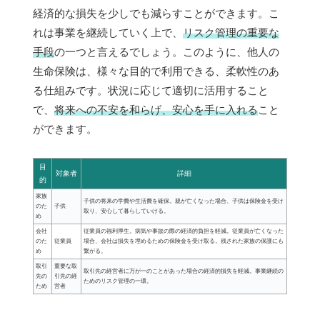
経済的な損失を少しでも減らすことができます。こ
れは事業を継続していく上で、
リスク管理の重要な
手段
の一つと言えるでしょう。このように、他人の
生命保険は、様々な目的で利用できる、柔軟性のあ
る仕組みです。状況に応じて適切に活用すること
で、
将来への不安を和らげ、安心を手に入れる
こと
ができます。
目
対象者
詳細
的
家族
子供の将来の学費や生活費を確保。親が亡くなった場合、子供は保険金を受け
のた
子供
取り、安心して暮らしていける。
め
会社
従業員の福利厚生。病気や事故の際の経済的負担を軽減。従業員が亡くなった
のた
従業員
場合、会社は損失を埋めるための保険金を受け取る。残された家族の保護にも
め
繋がる。
取引
重要な取
取引先の経営者に万が一のことがあった場合の経済的損失を軽減。事業継続の
先の
引先の経
ためのリスク管理の一環。
ため
営者