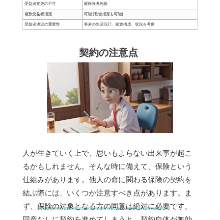
受益者変更の不可
被保険者死後
複数受益者指定
可能 (割合指定も可能)
受益者決定の重要性
将来の生活設計、家族構成、状況を考慮
契約の注意点
人が生きていく上で、思いもよらない出来事が起こ
るかもしれません。そんな時に備えて、保険という
仕組みがあります。他人の命に関わる保険の契約を
結ぶ際には、いくつか注意すべき点があります。ま
ず、
保険の対象となる方の同意は絶対に必要
です。
同意なしに契約を進めてしまうと、契約自体が無効