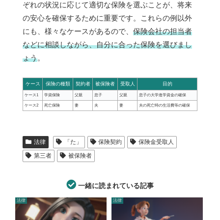
ぞれの状況に応じて適切な保険を選ぶことが、将来
の安心を確保するために重要です。これらの例以外
にも、様々なケースがあるので、
保険会社の担当者
などに相談しながら、自分に合った保険を選びまし
ょう
。
ケース
保険の種類
契約者
被保険者
受取人
目的
ケース1
学資保険
父親
息子
父親
息子の大学進学資金の確保
ケース2
死亡保険
妻
夫
妻
夫の死亡時の生活費等の確保
法律
「た」
保険契約
保険金受取人
第三者
被保険者
一緒に読まれている記事
法律
法律