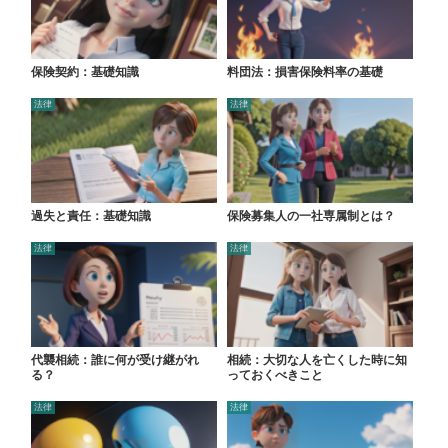
保険契約：基礎知識
料団法：損害保険料率の基礎
法律
法律
過失と責任：基礎知識
保険募集人の一社専属制とは？
法律
法律
代襲相続：誰に何が受け継がれ
相続：大切な人を亡くした時に知
る？
っておくべきこと
法律
法律