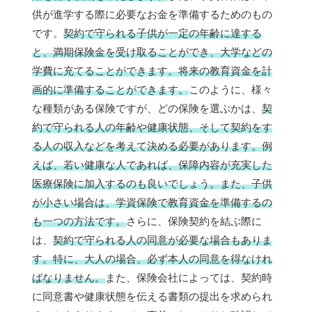
供が進学する際に必要なお金を準備するためのもの
です。
契約で守られる子供が一定の年齢に達する
と、満期保険金を受け取ることができ、大学などの
学費に充てることができます。将来の教育資金を計
画的に準備することができます。
このように、様々
な種類がある保険ですが、どの保険を選ぶかは、
契
約で守られる人の年齢や健康状態、そして契約をす
る人の収入などを考えて決める必要があります。例
えば、若い健康な人であれば、保障内容が充実した
医療保険に加入するのも良いでしょう。また、子供
が小さい場合は、学資保険で教育資金を準備するの
も一つの方法です。
さらに、保険契約を結ぶ際に
は、
契約で守られる人の同意が必要な場合もありま
す。特に、大人の場合、必ず本人の同意を得なけれ
ばなりません。
また、保険会社によっては、契約時
に同意書や健康状態を伝える書類の提出を求められ