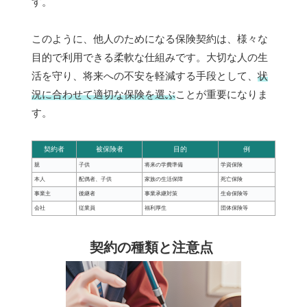
す。
このように、他人のためになる保険契約は、様々な
目的で利用できる柔軟な仕組みです。大切な人の生
活を守り、将来への不安を軽減する手段として、
状
況に合わせて適切な保険を選ぶ
ことが重要になりま
す。
契約者
被保険者
目的
例
親
子供
将来の学費準備
学資保険
本人
配偶者、子供
家族の生活保障
死亡保険
事業主
後継者
事業承継対策
生命保険等
会社
従業員
福利厚生
団体保険等
契約の種類と注意点