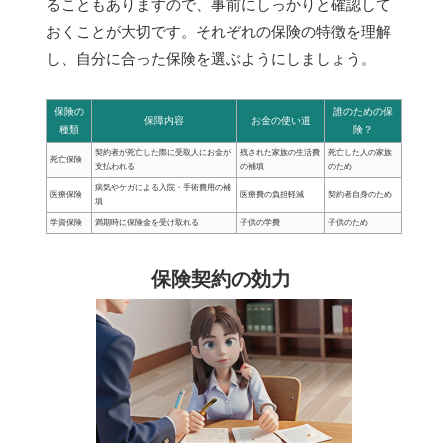
ることもありますので、事前にしっかりと確認して
おくことが大切です。それぞれの保険の特徴を理解
し、自分に合った保険を選ぶようにしましょう。
保険の
誰のための保
保障内容
お金の使い道
種類
険？
契約者が死亡した際に受取人にお金が
残された家族の生活費
死亡した人の家族
死亡保険
支払われる
の補填
のため
病気やケガによる入院・手術費用の補
医療保険
医療費の負担軽減
契約者自身のため
填
学資保険
満期時に保険金を受け取れる
子供の学費
子供のため
保険契約の効力