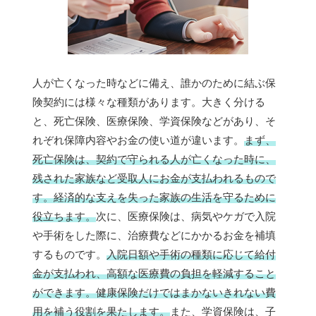
人が亡くなった時などに備え、誰かのために結ぶ保
険契約には様々な種類があります。大きく分ける
と、死亡保険、医療保険、学資保険などがあり、そ
れぞれ保障内容やお金の使い道が違います。
まず、
死亡保険は、契約で守られる人が亡くなった時に、
残された家族など受取人にお金が支払われるもので
す。経済的な支えを失った家族の生活を守るために
役立ちます。
次に、医療保険は、病気やケガで入院
や手術をした際に、治療費などにかかるお金を補填
するものです。
入院日額や手術の種類に応じて給付
金が支払われ、高額な医療費の負担を軽減すること
ができます。健康保険だけではまかないきれない費
用を補う役割を果たします。
また、学資保険は、子