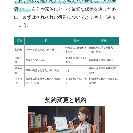
それぞれの立場と役割をきちんと理解することが大
切です。
自分や家族にとって最適な保険を選ぶため
に、まずはそれぞれの役割についてよく考えてみま
しょう。
役割
説明
義務
権利
保険会社に保険料を
保険契約に関する権利
契約者
保険料を支払う人。例：親
支払う
（例：解約）
保険会
被保険者に保険金を
保険金を支払う会社
保険料を受け取る権利
社
支払う
被保険
保険金を受け取る権利(死
保険の対象となる人。例：子供
なし
者
亡時)
法定代
未成年の被保険者に代わり契約を
被保険者の利益を守
被保険者に代わり契約を結
理人
結ぶ人 例: 親
る
ぶ権利
契約変更と解約