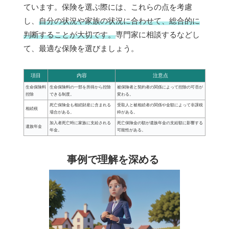
ています。保険を選ぶ際には、これらの点を考慮
し、
自分の状況や家族の状況に合わせて、総合的に
判断することが大切です。
専門家に相談するなどし
て、最適な保険を選びましょう。
項目
内容
注意点
生命保険料
生命保険料の一部を所得から控除
被保険者と契約者の関係によって控除の可否が
控除
できる制度。
変わる。
死亡保険金も相続財産に含まれる
受取人と被相続者の関係や金額によって非課税
相続税
場合がある。
枠がある。
加入者死亡時に家族に支給される
死亡保険金の額が遺族年金の支給額に影響する
遺族年金
年金。
可能性がある。
事例で理解を深める