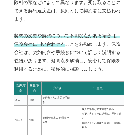
険料の額などによって異なります。受け取ることの
できる解約返戻金は、原則として契約者に支払われ
ます。
契約の変更や解約について不明な点がある場合は、
保険会社に問い合わせる
ことをお勧めします。保険
会社は、契約内容や手続きについて詳しく説明する
義務があります。疑問点を解消し、安心して保険を
利用するために、積極的に相談しましょう。
契約対
変更/解
手続き
注意点
象
約
契約者本人の意思で手続
本人
可能
–
き
成人の場合は必ず同意を得る
変更内容を丁寧に説明し、理解を得
被保険者(本人)の同意が
る
第三者
可能
必要
解約による不利益を説明し、納得を
得る