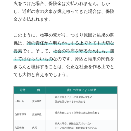
火をつけた場合、保険金は支払われません。しか
し、近所の家の火事が燃え移ってきた場合は、保険
金が支払われます。
このように、物事の繋がり、つまり原因と結果の関
係は、
誰の責任かを明らかにする上でとても大切な
要素
です。そして、
社会の秩序を守るためにも、無
くてはならないもの
なのです。原因と結果の関係を
きちんと理解することは、公正な社会を作る上でと
ても大切と言えるでしょう。
分野
例
責任の所在による結果
責任の重さによって弁償額が変わる
一般社会
交通事故
誰がお詫びをするかが決まる
過失割合によって保険金の支払額が変わる
自動車保険
交通事故
放火の場合、保険金は支払われない
火災保険
火災
もらい火の場合は、保険金が支払われる