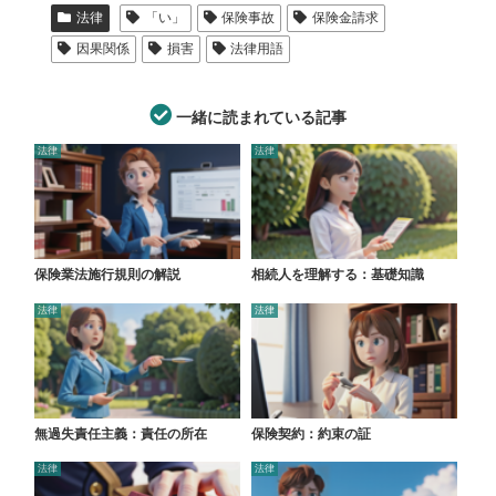
法律
「い」
保険事故
保険金請求
因果関係
損害
法律用語
一緒に読まれている記事
法律
法律
保険業法施行規則の解説
相続人を理解する：基礎知識
法律
法律
無過失責任主義：責任の所在
保険契約：約束の証
法律
法律