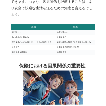
できます。つまり、因果関係を理解することは、よ
り安全で快適な生活を送るための知恵と言えるでし
ょう。
原因
結果
雨が降った
地面が濡れた
熱い湯呑みに触れる
火傷をする
毎日栄養のある食事を摂り、十分な睡眠をとる
健康な状態を維持できる可能性が高まる
火を使う
火傷をする(可能性がある)
暴飲暴食を続ける
体調を崩す
保険における因果関係の重要性