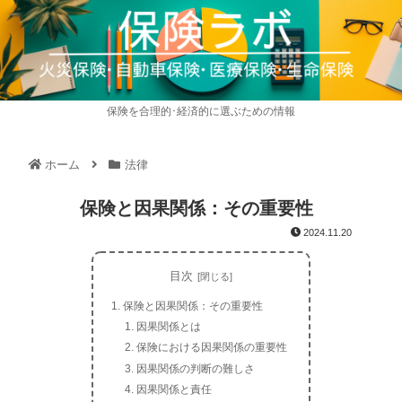
保険を合理的･経済的に選ぶための情報
ホーム
法律
保険と因果関係：その重要性
2024.11.20
目次
保険と因果関係：その重要性
因果関係とは
保険における因果関係の重要性
因果関係の判断の難しさ
因果関係と責任