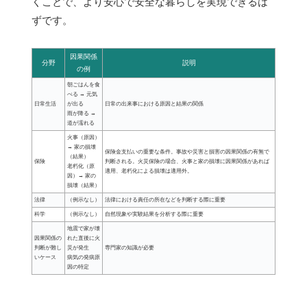
くことで、より安心で安全な暮らしを実現できるは
ずです。
因果関係
分野
説明
の例
朝ごはんを食
べる → 元気
日常生活
が出る
日常の出来事における原因と結果の関係
雨が降る →
道が濡れる
火事（原因）
→ 家の損壊
保険金支払いの重要な条件。事故や災害と損害の因果関係の有無で
（結果）
保険
判断される。火災保険の場合、火事と家の損壊に因果関係があれば
老朽化（原
適用、老朽化による損壊は適用外。
因）→ 家の
損壊（結果）
法律
（例示なし）
法律における責任の所在などを判断する際に重要
科学
（例示なし）
自然現象や実験結果を分析する際に重要
地震で家が壊
因果関係の
れた直後に火
判断が難し
災が発生
専門家の知識が必要
いケース
病気の発病原
因の特定