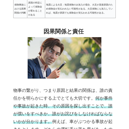
原因の特定に
保険事故に
地震による火災：地震保険のみ加入の場合、火災が直接原因のた
よって保険金
おける因果
め保険金が支払われない可能性がある。火災保険にも加入してい
が変わること
関係の判断
れば、地震が原因でも保険金が支払われる可能性がある。
がある
因果関係と責任
物事の繋がり、つまり原因と結果の関係は、誰の責
任かを明らかにする上でとても大切です。
何か事件
や事故が起きた時、その原因を探し出すことで、誰
が償いをすべきか、誰がお詫びをしなければならな
いかが分かります。
例えば、車がぶつかる事故が起