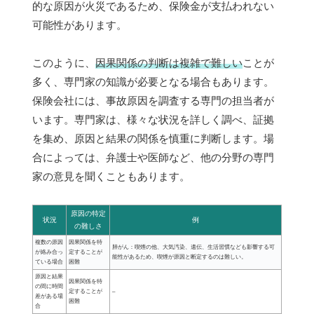
的な原因が火災であるため、保険金が支払われない
可能性があります。
このように、
因果関係の判断は複雑で難しい
ことが
多く、専門家の知識が必要となる場合もあります。
保険会社には、事故原因を調査する専門の担当者が
います。専門家は、様々な状況を詳しく調べ、証拠
を集め、原因と結果の関係を慎重に判断します。場
合によっては、弁護士や医師など、他の分野の専門
家の意見を聞くこともあります。
原因の特定
状況
例
の難しさ
複数の原因
因果関係を特
肺がん：喫煙の他、大気汚染、遺伝、生活習慣なども影響する可
が絡み合っ
定することが
能性があるため、喫煙が原因と断定するのは難しい。
ている場合
困難
原因と結果
因果関係を特
の間に時間
定することが
–
差がある場
困難
合