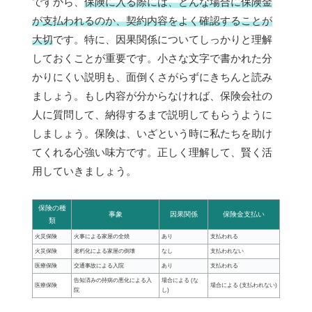
ですから、
保険に入る際には、どんな場合に保険金
が支払われるのか、契約内容をよく確認することが
大切
です。特に、因果関係についてしっかりと理解
しておくことが重要です。小さな文字で書かれた分
かりにくい説明も、面倒くさがらずにきちんと読み
ましょう。もし内容が分からなければ、保険会社の
人に質問して、納得するまで説明してもらうように
しましょう。保険は、いざという時に私たちを助け
てくれる心強い味方です。正しく理解して、賢く活
用していきましょう。
保険の種
事象
因果関係
保険金支払い
類
火災保険
火事による家屋の全焼
あり
支払われる
火災保険
老朽化による家屋の倒壊
なし
支払われない
医療保険
交通事故による入院
あり
支払われる
告知済みの持病の悪化による入
場合による (な
医療保険
場合による (支払われない)
院
し)