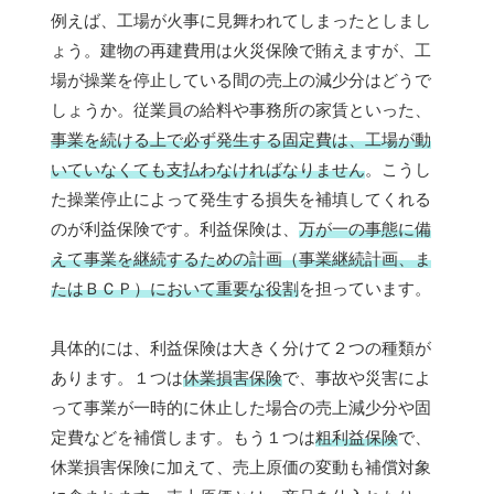
例えば、工場が火事に見舞われてしまったとしまし
ょう。建物の再建費用は火災保険で賄えますが、工
場が操業を停止している間の売上の減少分はどうで
しょうか。従業員の給料や事務所の家賃といった、
事業を続ける上で必ず発生する固定費は、工場が動
いていなくても支払わなければなりません
。こうし
た操業停止によって発生する損失を補填してくれる
のが利益保険です。利益保険は、
万が一の事態に備
えて事業を継続するための計画（事業継続計画、ま
たはＢＣＰ）において重要な役割
を担っています。
具体的には、利益保険は大きく分けて２つの種類が
あります。１つは
休業損害保険
で、事故や災害によ
って事業が一時的に休止した場合の売上減少分や固
定費などを補償します。もう１つは
粗利益保険
で、
休業損害保険に加えて、売上原価の変動も補償対象