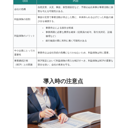
項目
内容
自然災害、火災、事故、新型感染症など、予期せぬ出来事が事業活動に損
会社の危機
害を与える可能性がある。
事故や災害で事業活動が停止した際に、本来得られるはずだった利益の減
利益保険の役割
少分を補償する。
事業停止による損失を軽減
事業再開に必要な費用を確保（従業員の給与、取引先対応、設備
利益保険のメリット
修理など）
銀行融資の際に有利に働く可能性がある
中小企業にとっての
事業停止は会社存続の危機になりかねないため、利益保険は特に重要。
重要性
事業継続計画
BCP策定において利益保険の導入を検討すべき。利益保険はBCPの重要な
（BCP）との関連
部分を担い、会社の将来を守る。
導入時の注意点