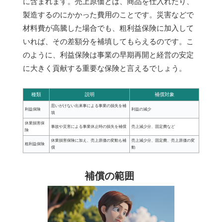
に含まれます。売上原価とは、商品を仕入れたり、
製造するのにかかった費用のことです。災害などで
材料費が高騰した場合でも、粗利益保険に加入して
いれば、その差額分を補填してもらえるのです。こ
のように、利益保険は事業の早期再開と経営の安定
に大きく貢献する重要な保険と言えるでしょう。
種類
説明
補償対象
思いがけない出来事による事業の損失を補
利益保険
利益の減少
填
休業損害保
事故や災害による事業休止時の損失を補償
売上減少分、固定費など
険
休業損害保険に加え、売上原価の変動も補
売上減少分、固定費、売上原価の変
粗利益保険
償
動
補償の範囲