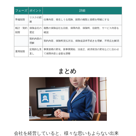
フェーズ
ポイント
詳細
リスクの把
準備段階
仕事内容、発生しうる危険、損害の種類と規模を明確にする
握
検討・契約
保険会社の
複数の保険会社を比較、保障内容、保険料、信頼性、サービス内容を
段階
選定
確認
契約内容の
契約内容、保険料支払方法、保険金請求手続きを理解、不明点を解消
理解
定期的な見
事業規模の変化、新事業開始、法改正、経済状況の変化などに合わせ
運用段階
直し
て保障内容と金額を調整
まとめ
会社を経営していると、様々な思いもよらない出来