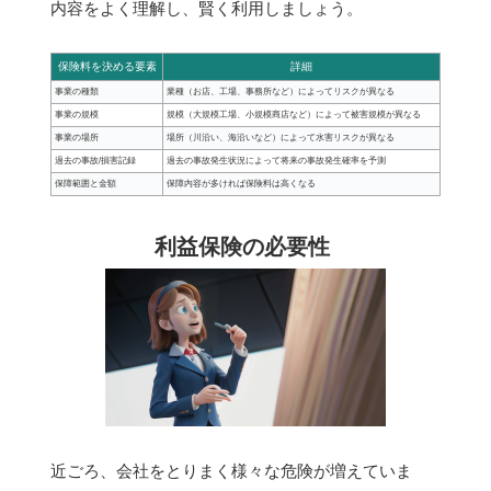
内容をよく理解し、賢く利用しましょう。
保険料を決める要素
詳細
事業の種類
業種（お店、工場、事務所など）によってリスクが異なる
事業の規模
規模（大規模工場、小規模商店など）によって被害規模が異なる
事業の場所
場所（川沿い、海沿いなど）によって水害リスクが異なる
過去の事故/損害記録
過去の事故発生状況によって将来の事故発生確率を予測
保障範囲と金額
保障内容が多ければ保険料は高くなる
利益保険の必要性
近ごろ、会社をとりまく様々な危険が増えていま