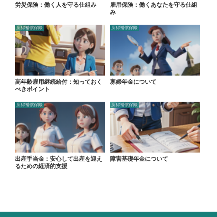
労災保険：働く人を守る仕組み
雇用保険：働くあなたを守る仕組
み
所得補償保険
所得補償保険
高年齢雇用継続給付：知っておく
寡婦年金について
べきポイント
所得補償保険
所得補償保険
出産手当金：安心して出産を迎え
障害基礎年金について
るための経済的支援