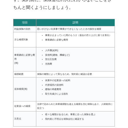
ちんと聞くようにしましょう。
項目
説明
利益保険の目的
思いがけない出来事で事業ができなくなったときの損失を補償
事業が止まっていた間のもうけ（過去の売り上げに基づき算出）
主な補償対象
事業継続に必要な費用
人件費(給料)
事業継続に必要な費
賃借料(建物、機械など)
用
宣伝広告費
(例)
光熱費
補償範囲
保険の種類によって異なるため、契約前に確認が必要
休業中の従業員への給料
代替場所の賃借料
追加補償(例)
建物の再建費用
取引先減少による損失
法律で定められた休業補償額を超える補償を含む保険もあり、人材維持に
従業員への補償
役立つ
様々な種類があるため、事業に合った保険を選ぶ
注意点
契約前に不明点を保険会社に確認する