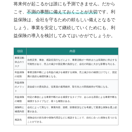
将来何が起こるかは誰にも予測できません。だから
こそ、
不測の事態に備えておくことが大切
です。利
益保険は、会社を守るための頼もしい備えとなるで
しょう。事業を安定して継続していくためにも、利
益保険の導入を検討してみてはいかがでしょうか。
項目
内容
事業活動
自然災害、事故、感染症流行などにより、事業活動が一時的または長期的に停止する
休止のリ
可能性があり、売上の減少や固定費の負担など、会社の利益に大きな影響を与える。
スク
利益保険
事業活動中断による利益の減少を補償する保険。売上減少分の補償だけでなく、固定
の役割
費の負担も補償対象となる。
利益保険
のメリッ
資金繰りの悪化防止、従業員の雇用維持、取引先との関係維持が可能になる。
ト
利益保険
特定の事故による事業中断のみを補償するタイプや、あらゆる原因による事業中断を
の種類
補償するタイプなど、様々な種類がある。
保険料と
会社によって異なり、事業内容、規模、財務状況などを考慮して最適な保険を選ぶ必
補償内容
要がある。
保険会社の担当者や保険代理店などに相談することで、自社に合った保険を見つける
相談先
ことができる。