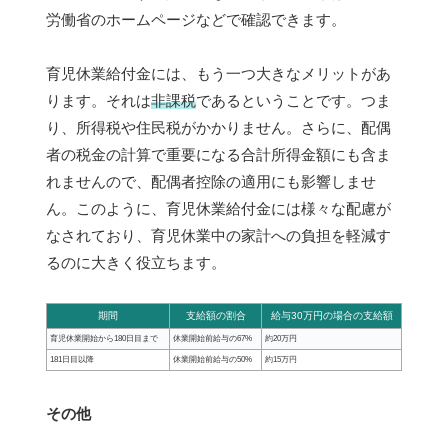
労働省のホームページなどで確認できます。
育児休業給付金には、もう一つ大きなメリットがあ
ります。それは
非課税
であるということです。つま
り、所得税や住民税がかかりません。さらに、配偶
者の税金の計算で重要になる合計所得金額にも含ま
れませんので、配偶者控除の適用にも影響しませ
ん。このように、育児休業給付金には様々な配慮が
なされており、育児休業中の家計への負担を軽減す
るのに大きく役立ちます。
期間
支給額の割合
給与30万円の場合の支給額
育児休業開始から180日目まで
休業開始前給与の67%
約20万円
181日目以降
休業開始前給与の50%
約15万円
その他