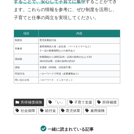
することで、安心して子育てに集中
することができ
ます。これらの情報を参考に、ぜひ制度を活用し、
子育てと仕事の両立を実現してください。
項目
内容
制度名
育児休業給付金
雇用保険加入者（会社員、パートタイマーなど）
対象者
※一定の勤務期間などの条件あり
休業開始から180日以内：以前の給料のおよそ2/3
受給額
181日目以降：以前の給料の約1/2
課税
非課税（所得税、住民税不要）
申請方法
ハローワークで申請（必要書類あり）
問い合わせ先
ハローワーク、インターネット
所得補償保険
「い」
子育て支援
所得補償
社会保障
給付金
育児休業
雇用保険
一緒に読まれている記事