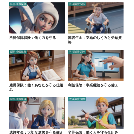
所得補償保険
所得補償保険
所得保障保険：働く力を守る
障害年金：支給のしくみと受給資
格
所得補償保険
所得補償保険
雇用保険：働くあなたを守る仕組
利益保険：事業継続を守る備え
み
所得補償保険
所得補償保険
遺族年金：大切な遺族を守る備え
労災保険：働く人を守る仕組み