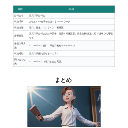
項目
内容
給付金名
育児休業給付金
申請場所
お住まいの地域を担当するハローワーク
申請方法
窓口、郵送、オンライン（要確認）
育児休業給付金支給申請書、育児休業確認票、賃金台帳(直近の給与明細で代用可)
必要書類
など
書類入手方
ハローワーク窓口、厚生労働省ホームページ
法
申請時期
育児休業開始後なるべく早く
問い合わせ
ハローワーク（窓口または電話）
先
まとめ