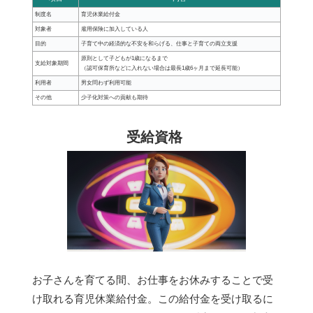
制度名
育児休業給付金
対象者
雇用保険に加入している人
目的
子育て中の経済的な不安を和らげる、仕事と子育ての両立支援
原則として子どもが1歳になるまで
支給対象期間
（認可保育所などに入れない場合は最長1歳6ヶ月まで延長可能）
利用者
男女問わず利用可能
その他
少子化対策への貢献も期待
受給資格
お子さんを育てる間、お仕事をお休みすることで受
け取れる育児休業給付金。この給付金を受け取るに