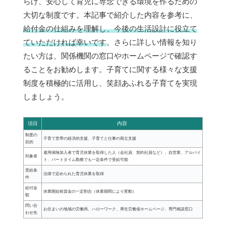
らげ、安心して育児に専念できる環境を作るための
大切な制度です。本記事で紹介した内容を参考に、
給付金の仕組みを理解し、今後の生活設計に役立て
ていただければ幸いです
。さらに詳しい情報を知り
たい方は、関係機関の窓口やホームページで確認す
ることをお勧めします。子育てに関する様々な支援
制度を積極的に活用し、笑顔あふれる子育てを実現
しましょう。
項目
内容
制度の
子育て世帯の経済的支援、子育てと仕事の両立支援
目的
雇用保険加入者で育児休業を取得した人（会社員、契約社員など）。自営業、アルバイ
対象者
ト、パートタイム勤務でも一定条件で受給可能
受給条
法律で定められた育児休業を取得
件
給付金
休業開始前賃金の一定割合（休業期間により変動）
額
問い合
お住まいの地域の労働局、ハローワーク、厚生労働省ホームページ、専門相談窓口
わせ先