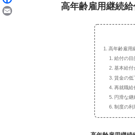
d
高年齢雇用継続給
i
F
i
n
a
t
E
e
c
m
e
a
b
高年齢雇用
i
o
給付の目
l
o
基本給付
k
賃金の低
再就職給
円滑な継
制度の利