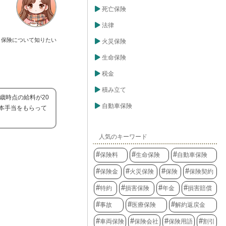
死亡保険
法律
保険について知りたい
火災保険
生命保険
税金
積み立て
歳時点の給料が20
自動車保険
本手当をもらって
人気のキーワード
保険料
生命保険
自動車保険
保険金
火災保険
保険
保険契約
特約
損害保険
年金
損害賠償
事故
医療保険
解約返戻金
車両保険
保険会社
保険用語
割引