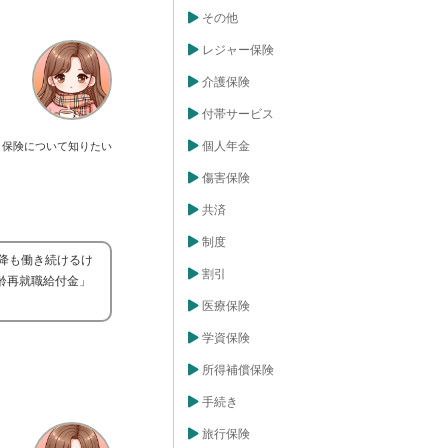
その他
レジャー保険
介護保険
付帯サービス
個人年金
保険について知りたい
傷害保険
共済
制度
降も働き続けるけ
割引
齢再就職給付金」
医療保険
学資保険
所得補償保険
手続き
旅行保険