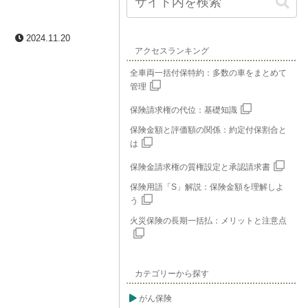
2024.11.20
アクセスランキング
全車両一括付保特約：多数の車をまとめて
管理
保険請求権の代位：基礎知識
保険金額と評価額の関係：約定付保割合と
は
保険金請求権の質権設定と承認請求書
保険用語「S」解説：保険金額を理解しよ
う
火災保険の長期一括払：メリットと注意点
カテゴリーから探す
がん保険