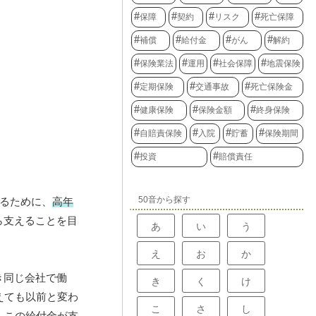
保障
契約
リスク
死亡保障
補償
給付金
がん
解約
保険業法
運用
社会保障
地震保険
定期保険
交通事故
死亡保険金
健康保険
保険金額
終身保険
自賠責保険
入院
貯蓄
保険期間
投資
賠償責任
50音から探す
するために、
高年
ら支えることを目
あ
い
う
え
お
か
き同じ会社で働
き
く
け
えても以前と変わ
こ
さ
し
、この給付金が支