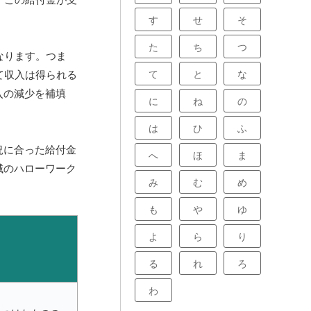
す
せ
そ
た
ち
つ
なります。つま
て
と
な
て収入は得られる
入の減少を補填
に
ね
の
は
ひ
ふ
況に合った給付金
へ
ほ
ま
域のハローワーク
み
む
め
も
や
ゆ
よ
ら
り
る
れ
ろ
わ