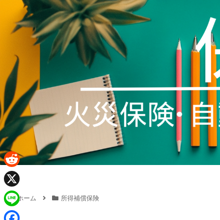
R
e
X
ホーム
所得補償保険
d
L