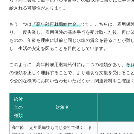
給される可能性があります。
もう一つは
『高年齢再就職給付金』
です。こちらは、雇用保険
り、一度失業し、雇用保険の基本手当を受け取った後、再び6
ものの、年齢を理由に以前と同じ水準の賃金を得ることが難
し、生活の安定を図ることを目的としています。
このように、高年齢雇用継続給付には二つの種類があり、
そ
の種類を正しく理解することで、より適切な支援を受けるこ
や公的な機関にお問い合わせいただくか、関連資料をご確認
給付
金の
対象者
種類
高年齢
定年退職後も同じ会社で働く、ま