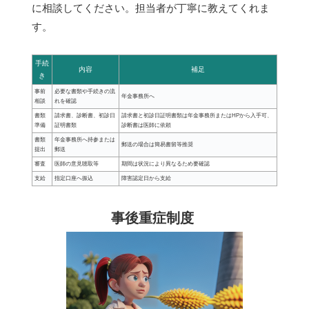
に相談してください。担当者が丁寧に教えてくれま
す。
手続
内容
補足
き
事前
必要な書類や手続きの流
年金事務所へ
相談
れを確認
書類
請求書、診断書、初診日
請求書と初診日証明書類は年金事務所またはHPから入手可、
準備
証明書類
診断書は医師に依頼
書類
年金事務所へ持参または
郵送の場合は簡易書留等推奨
提出
郵送
審査
医師の意見聴取等
期間は状況により異なるため要確認
支給
指定口座へ振込
障害認定日から支給
事後重症制度