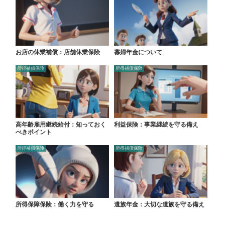
お店の休業補償：店舗休業保険
寡婦年金について
所得補償保険
所得補償保険
高年齢雇用継続給付：知っておく
利益保険：事業継続を守る備え
べきポイント
所得補償保険
所得補償保険
所得保障保険：働く力を守る
遺族年金：大切な遺族を守る備え