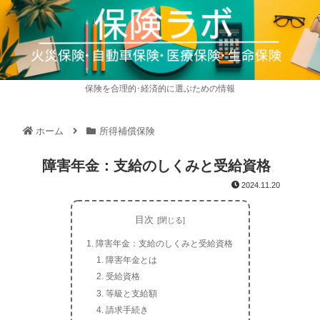
保険を合理的･経済的に選ぶための情報
ホーム
所得補償保険
障害年金：支給のしくみと受給資格
2024.11.20
目次
障害年金：支給のしくみと受給資格
障害年金とは
受給資格
等級と支給額
請求手続き