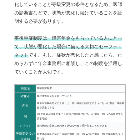
化していることが等級変更の条件となるため、医師
の診断書などで、状態が悪化し続けていることを証
明する必要があります。
事後重症制度は、障害年金をもらっている人にとっ
て、状態が悪化した場合に備える大切なセーフティ
ネット
です。もし、症状が悪化したと感じたら、た
めらわずに年金事務所に相談し、この制度を活用し
ていくことが大切です。
制度名
事後重症制度
対象者
既に障害年金を受給している人
病気や怪我の悪化により、より重い等級に該当するようになった場合、等級変
内容
更を請求できる
2級受給者が病状悪化により1級の障害状態になった場合、1級への等級変更を
例
請求可能
メリット
体の状態の変化に合わせて適切な年金を受け取ることができる
等級変更後の
変更後の等級に応じた金額に増額（例：2級→1級の場合、1級の年金額を受け
取れる）
支給額