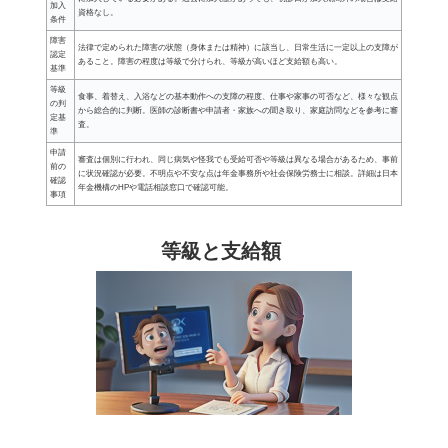
加入
資格なし。
条件
障害
法律で定められた障害の状態（身体または精神）に該当し、日常生活に一定以上の支障が
認定
あること。障害の程度は等級で分けられ、等級が高いほど支給額も高い。
基準
等級
食事、着替え、入浴などの基本動作への支障の程度、仕事や家事の可否など、様々な観点
の判
から総合的に判断。医師の診断書や申請者・家族への聞き取り、家庭訪問などを参考に審
定基
査。
準
申請
審査は個別に行われ、同じ病気や怪我でも受給可否や等級は異なる場合があるため、事前
前の
に状況確認が必要。不明点や不安な点は年金事務所や社会保険労務士に相談。詳細は日本
確認
年金機構のHPや電話相談窓口で確認可能。
事項
等級と支給額