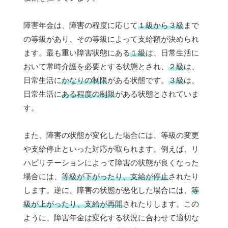
障害年金は、障害の程度に応じて
１級から３級
まで
の等級があり、その等級によって支給額が決められ
ます。最も重い障害状態にある
１級
は、日常生活に
おいて常時介護を必要とする状態とされ、
２級
は、
日常生活に
かなりの制限
がある状態です。
３級
は、
日常生活に
ある程度の制限
がある状態とされていま
す。
また、障害の状態が変化した場合には、等級の変更
や支給停止といった対応が取られます。例えば、リ
ハビリテーションによって障害の状態が良くなった
場合には、
等級が下がったり、支給が停止
されたり
します。逆に、障害の状態が悪化した場合には、
等
級が上がったり、支給が再開
されたりします。この
ように、障害年金は変化する状況に合わせて適切な