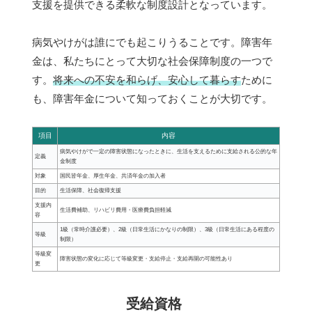
支援を提供できる柔軟な制度設計となっています。
病気やけがは誰にでも起こりうることです。障害年
金は、私たちにとって大切な社会保障制度の一つで
す。
将来への不安を和らげ、安心して暮らす
ために
も、障害年金について知っておくことが大切です。
項目
内容
病気やけがで一定の障害状態になったときに、生活を支えるために支給される公的な年
定義
金制度
対象
国民皆年金、厚生年金、共済年金の加入者
目的
生活保障、社会復帰支援
支援内
生活費補助、リハビリ費用・医療費負担軽減
容
1級（常時介護必要）、2級（日常生活にかなりの制限）、3級（日常生活にある程度の
等級
制限）
等級変
障害状態の変化に応じて等級変更・支給停止・支給再開の可能性あり
更
受給資格