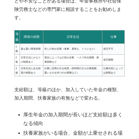
とや不安なことがある場合は、年金事務所や社会保
険労務士などの専門家に相談することをお勧めしま
す。
等
障害の状態
日常生活
仕事
級
1
最も重い障害状態
常に介助が必要（食事、着替え、トイレなど）
就労不可
級
2
日常生活にかなり
場合によっては介助が必要、一人で外出困難、家
就労困難
級
の制限あり
事困難など
3
日常生活にある程
仕事に支障が出る程度（長時間の立ち仕事困難、
仕事内容によって
級
度の制限あり
重いものを持つのが困難など）
は制限あり
支給額は、等級のほか、加入していた年金の種類、
加入期間、扶養家族の有無などで変わる。
厚生年金の加入期間が長いほど支給額は多く
なる傾向
扶養家族がいる場合、金額が上乗せされる場