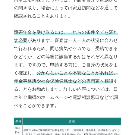
の聞き取り、場合によっては家庭訪問などを通して
確認されることもあります。
障害年金を受け取るには、これらの条件全てを満た
す必要
があります。審査は一人一人の状況に合わせ
て行われるため、同じ病気やケガでも、受給できる
かどうか、どの等級に該当するかはそれぞれ異なり
ます。ですので、申請する前に、ご自身の状況をよ
く確認し、
分からないことや不安なことがあれば、
年金事務所や社会保険労務士などの専門家へ相談
す
ることをお勧めします。詳しい内容については、日
本年金機構のホームページや電話相談窓口などで調
べることができます。
条件
詳細
初診
初診日（初めて医療機関で診察を受けた日）に国民年金、厚生年金、共済年金のいずれか
日の
に加入している必要がある。過去に加入歴があっても、初診日が加入期間外の場合は受給