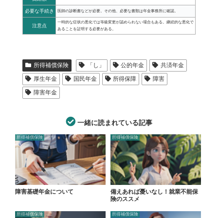
必要な手続き
医師の診断書などが必要。その他、必要な書類は年金事務所に確認。
一時的な症状の悪化では等級変更が認められない場合もある。継続的な悪化で
注意点
あることを証明する必要がある。
所得補償保険
「し」
公的年金
共済年金
厚生年金
国民年金
所得保障
障害
障害年金
一緒に読まれている記事
所得補償保険
所得補償保険
障害基礎年金について
備えあれば憂いなし！就業不能保
険のススメ
所得補償保険
所得補償保険