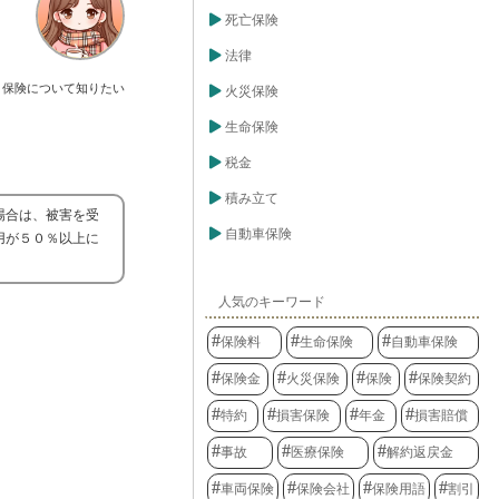
死亡保険
法律
保険について知りたい
火災保険
生命保険
税金
積み立て
場合は、被害を受
自動車保険
用が５０％以上に
人気のキーワード
保険料
生命保険
自動車保険
保険金
火災保険
保険
保険契約
特約
損害保険
年金
損害賠償
事故
医療保険
解約返戻金
車両保険
保険会社
保険用語
割引