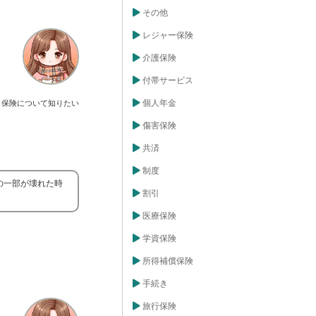
その他
レジャー保険
介護保険
付帯サービス
個人年金
保険について知りたい
傷害保険
共済
制度
の一部が壊れた時
割引
医療保険
学資保険
所得補償保険
手続き
旅行保険