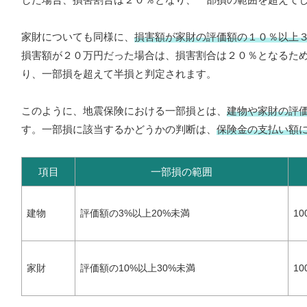
家財についても同様に、
損害額が家財の評価額の１０％以上
損害額が２０万円だった場合は、損害割合は２０％となるた
り、一部損を超えて半損と判定されます。
このように、地震保険における一部損とは、
建物や家財の評
す。一部損に該当するかどうかの判断は、
保険金の支払い額
項目
一部損の範囲
建物
評価額の3%以上20%未満
10
家財
評価額の10%以上30%未満
1