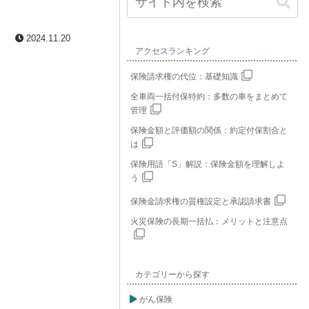
2024.11.20
アクセスランキング
保険請求権の代位：基礎知識
全車両一括付保特約：多数の車をまとめて
管理
保険金額と評価額の関係：約定付保割合と
は
保険用語「S」解説：保険金額を理解しよ
う
保険金請求権の質権設定と承認請求書
火災保険の長期一括払：メリットと注意点
カテゴリーから探す
がん保険