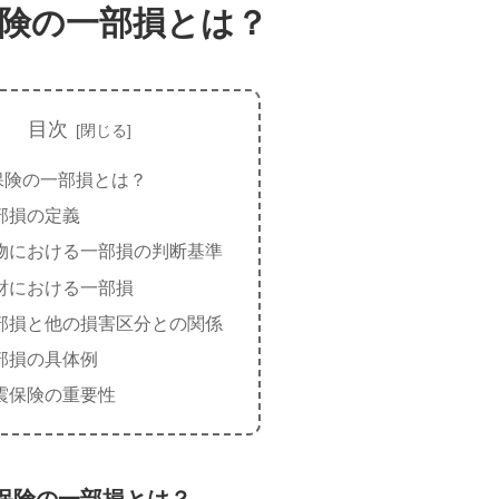
険の一部損とは？
目次
保険の一部損とは？
部損の定義
物における一部損の判断基準
財における一部損
部損と他の損害区分との関係
部損の具体例
震保険の重要性