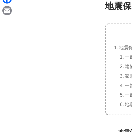
d
地震保
i
F
i
n
a
t
E
e
c
m
e
a
b
地震
i
o
一
l
o
建
k
家
一
一
地