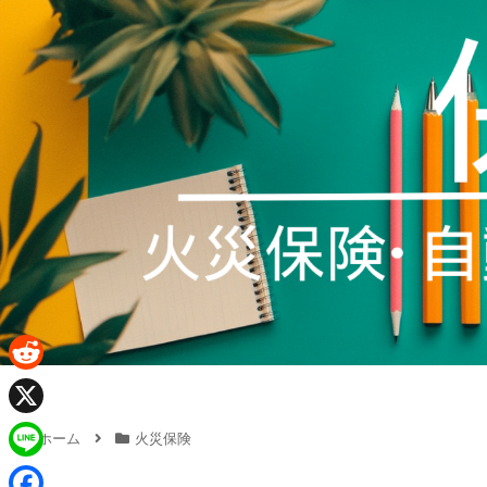
R
e
X
ホーム
火災保険
d
L