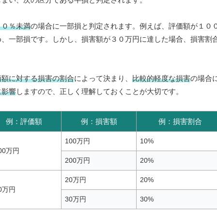
３０％未満
の場合に一部損と判定されます。例えば、評価額が１０
め、一部損です。しかし、損害額が３０万円に達した場合、損害割
価額に対する損害の割合
によって決まり、
比較的軽度な損害
の場合
に影響
しますので、正しく理解しておくことが大切です。
例：評価額
例：損害額
例：損害割合
100万円
10%
00万円
200万円
20%
20万円
20%
00万円
30万円
30%