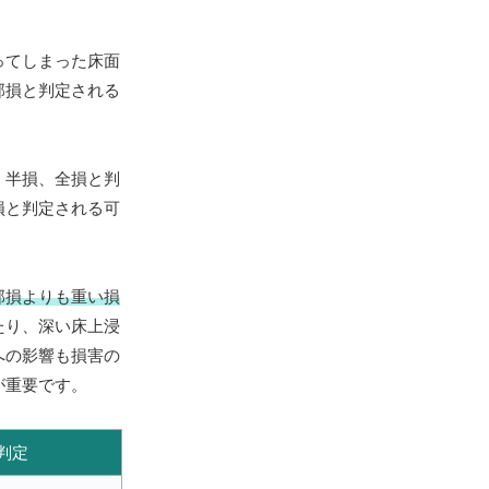
ってしまった床面
部損と判定される
、半損、全損と判
損と判定される可
部損よりも重い損
たり、深い床上浸
への影響も損害の
が重要です。
判定