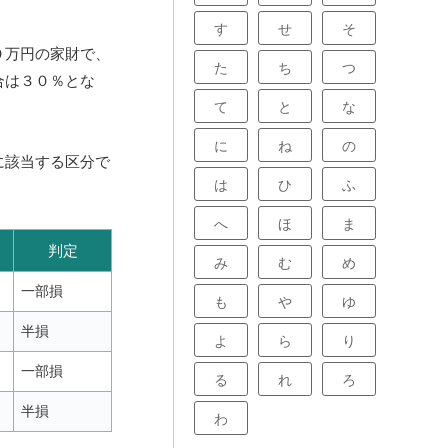
す
せ
そ
０万円の家財で、
た
ち
つ
合は３０％とな
て
と
な
に
ね
の
に該当する区分で
は
ひ
ふ
へ
ほ
ま
判定
み
む
め
一部損
も
や
ゆ
半損
よ
ら
り
一部損
る
れ
ろ
半損
わ